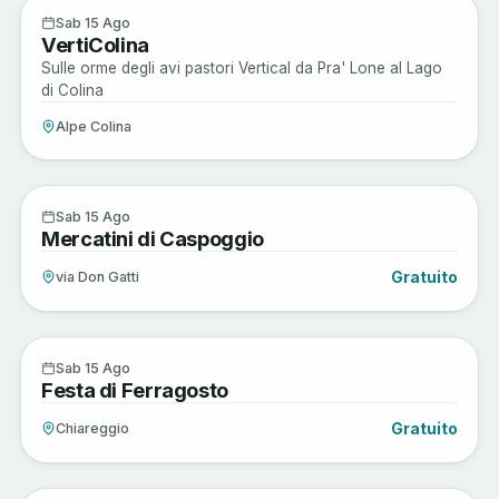
Active
15
Sab 15 Ago
VertiColina
AGO
Sulle orme degli avi pastori Vertical da Pra' Lone al Lago
di Colina
Alpe Colina
Arte e Cultura
15
Sab 15 Ago
Mercatini di Caspoggio
AGO
Gratuito
via Don Gatti
Enogastronomia
15
Sab 15 Ago
Festa di Ferragosto
AGO
Gratuito
Chiareggio