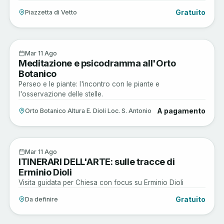
Gratuito
Piazzetta di Vetto
Sagre e Tradizioni
11
Mar 11 Ago
Meditazione e psicodramma all'Orto
AGO
Botanico
Perseo e le piante: l'incontro con le piante e
l'osservazione delle stelle.
A pagamento
Orto Botanico Altura E. Dioli Loc. S. Antonio
Arte e Cultura
11
Mar 11 Ago
ITINERARI DELL'ARTE: sulle tracce di
AGO
Erminio Dioli
Visita guidata per Chiesa con focus su Erminio Dioli
Gratuito
Da definire