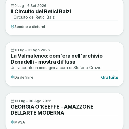
Active
9
9 Lug – 6 Set 2026
Il Circuito dei Retici Balzi
LUG
Il Circuito dei Retici Balzi
Sondrio e dintorni
Arte e Cultura
11
11 Lug – 31 Ago 2026
La Valmalenco: com'era nell'archivio
LUG
Donadelli - mostra diffusa
Un racconto in immagini a cura di Stefano Grazioli
Gratuito
Da definire
Arte e Cultura
13
13 Lug – 30 Ago 2026
GEORGIA O’KEEFFE - AMAZZONE
LUG
DELL’ARTE MODERNA
MVSA