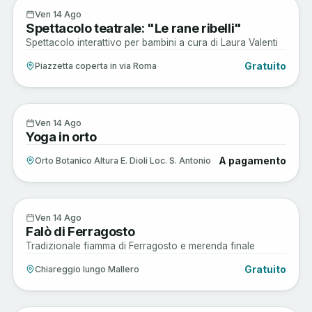
Arte e Cultura
14
Ven 14 Ago
Spettacolo teatrale: "Le rane ribelli"
AGO
Spettacolo interattivo per bambini a cura di Laura Valenti
Gratuito
Piazzetta coperta in via Roma
Musica e Spettacoli
14
Ven 14 Ago
Yoga in orto
AGO
A pagamento
Orto Botanico Altura E. Dioli Loc. S. Antonio
Musica e Spettacoli
14
Ven 14 Ago
Falò di Ferragosto
AGO
Tradizionale fiamma di Ferragosto e merenda finale
Gratuito
Chiareggio lungo Mallero