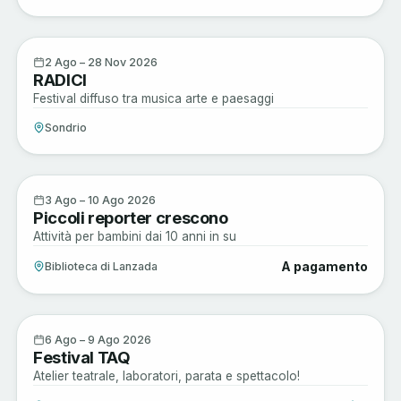
Musica e Spettacoli
2
2 Ago – 28 Nov 2026
RADICI
AGO
Festival diffuso tra musica arte e paesaggi
Sondrio
Musica e Spettacoli
3
3 Ago – 10 Ago 2026
Piccoli reporter crescono
AGO
Attività per bambini dai 10 anni in su
A pagamento
Biblioteca di Lanzada
Arte e Cultura
6
6 Ago – 9 Ago 2026
Festival TAQ
AGO
Atelier teatrale, laboratori, parata e spettacolo!