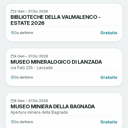
Arte e Cultura
2
2 Gen – 31 Dic 2026
BIBLIOTECHE DELLA VALMALENCO -
GEN
ESTATE 2026
Gratuito
Da definire
Arte e Cultura
4
4 Gen – 31 Dic 2026
MUSEO MINERALOGICO DI LANZADA
GEN
via Palù 235 - Lanzada
Gratuito
Da definire
Arte e Cultura
6
6 Gen – 31 Dic 2026
MUSEO MINIERA DELLA BAGNADA
GEN
Apertura miniera della Bagnada
Gratuito
Da definire