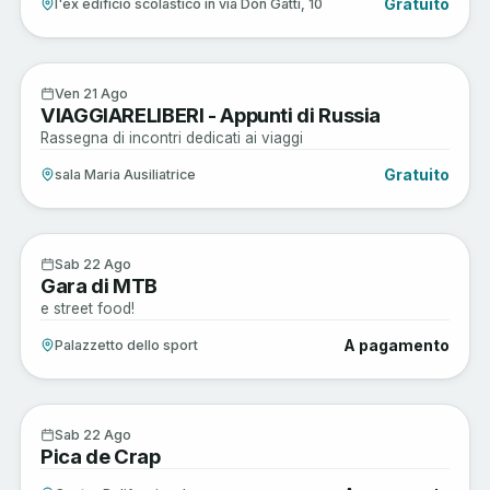
Gratuito
l'ex edificio scolastico in via Don Gatti, 10
Arte e Cultura
21
Ven 21 Ago
VIAGGIARELIBERI - Appunti di Russia
AGO
Rassegna di incontri dedicati ai viaggi
Gratuito
sala Maria Ausiliatrice
Active
22
Sab 22 Ago
Gara di MTB
AGO
e street food!
A pagamento
Palazzetto dello sport
Enogastronomia
22
Sab 22 Ago
Pica de Crap
AGO