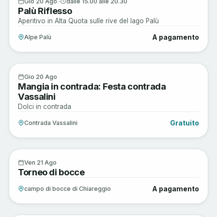
20
Gio 20 Ago ·
dalle 15.00 alle 20.30
Palù Riflesso
AGO
Aperitivo in Alta Quota sulle rive del lago Palù
A pagamento
Alpe Palù
Enogastronomia
20
Gio 20 Ago
Mangia in contrada: Festa contrada
AGO
Vassalini
Dolci in contrada
Gratuito
Contrada Vassalini
Musica e Spettacoli
21
Ven 21 Ago
Torneo di bocce
AGO
A pagamento
campo di bocce di Chiareggio