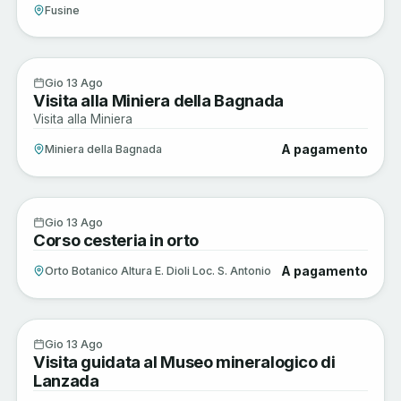
Fusine
Sagre e Tradizioni
13
Gio 13 Ago
Visita alla Miniera della Bagnada
AGO
Visita alla Miniera
A pagamento
Miniera della Bagnada
Arte e Cultura
13
Gio 13 Ago
Corso cesteria in orto
AGO
A pagamento
Orto Botanico Altura E. Dioli Loc. S. Antonio
Arte e Cultura
13
Gio 13 Ago
Visita guidata al Museo mineralogico di
AGO
Lanzada