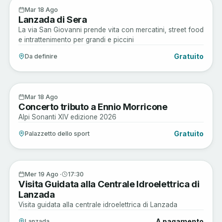
Enogastronomia
18
Mar 18 Ago
Lanzada di Sera
AGO
La via San Giovanni prende vita con mercatini, street food
e intrattenimento per grandi e piccini
Gratuito
Da definire
Arte e Cultura
18
Mar 18 Ago
Concerto tributo a Ennio Morricone
AGO
Alpi Sonanti XIV edizione 2026
Gratuito
Palazzetto dello sport
Arte e Cultura
19
Mer 19 Ago ·
17:30
Visita Guidata alla Centrale Idroelettrica di
AGO
Lanzada
Visita guidata alla centrale idroelettrica di Lanzada
A pagamento
Lanzada