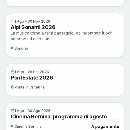
Musica e Spettacoli
1
1 Ago – 30 Nov 2026
Alpi Sonanti 2026
AGO
La musica torna a farsi paesaggio, ad incontrare luoghi,
persone ed emozioni.
Sondrio
Musica e Spettacoli
1
1 Ago – 26 Set 2026
PontEstate 2026
AGO
Ponte in Valtellina
Musica e Spettacoli
1
1 Ago – 30 Ago 2026
Cinema Bernina: programma di agosto
AGO
A pagamento
Cinema Bernina