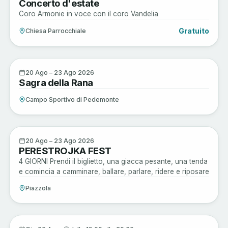
Concerto d'estate
AGO
Coro Armonie in voce con il coro Vandelia
Gratuito
Chiesa Parrocchiale
Sagre e Tradizioni
20
20 Ago – 23 Ago 2026
Sagra della Rana
AGO
Campo Sportivo di Pedemonte
Musica e Spettacoli
20
20 Ago – 23 Ago 2026
PERESTROJKA FEST
AGO
4 GIORNI Prendi il biglietto, una giacca pesante, una tenda
e comincia a camminare, ballare, parlare, ridere e riposare
Piazzola
Musica e Spettacoli