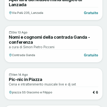
Lanzada
Gratuito
Via Palù 235, Lanzada
Arte e Cultura
13
Gio 13 Ago
Nomi e cognomi della contrada Ganda -
AGO
conferenza
a cura di Simon Pietro Picceni
Gratuito
Contrada Ganda
Enogastronomia
14
Ven 14 Ago
Pic-nic in Piazza
AGO
Cena e intrattenimento musicale live e dj set
€ 6
piazza SS Giacomo e Filippo