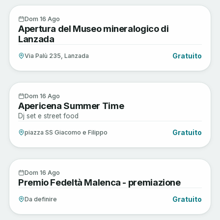
Arte e Cultura
16
Dom 16 Ago
Apertura del Museo mineralogico di
AGO
Lanzada
Gratuito
Via Palù 235, Lanzada
Enogastronomia
16
Dom 16 Ago
Apericena Summer Time
AGO
Dj set e street food
Gratuito
piazza SS Giacomo e Filippo
Sagre e Tradizioni
16
Dom 16 Ago
Premio Fedeltà Malenca - premiazione
AGO
Gratuito
Da definire