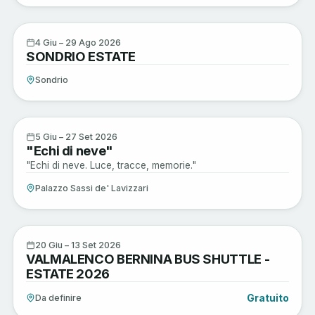
Musica e Spettacoli
4
4 Giu – 29 Ago 2026
SONDRIO ESTATE
GIU
Sondrio
Arte e Cultura
5
5 Giu – 27 Set 2026
"Echi di neve"
GIU
"Echi di neve. Luce, tracce, memorie."
Palazzo Sassi de' Lavizzari
Sagre e Tradizioni
20
20 Giu – 13 Set 2026
VALMALENCO BERNINA BUS SHUTTLE -
GIU
ESTATE 2026
Gratuito
Da definire