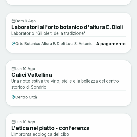
Sagre e Tradizioni
9
Dom 9 Ago
Laboratori all'orto botanico d'altura E. Dioli
AGO
Laboratorio “Gli oleiti della tradizione"
A pagamento
Orto Botanico Altura E. Dioli Loc. S. Antonio
Enogastronomia
10
Lun 10 Ago
Calici Valtellina
AGO
Una notte estiva tra vino, stelle e la bellezza del centro
storico di Sondrio.
Centro Città
Musica e Spettacoli
10
Lun 10 Ago
L'etica nel piatto - conferenza
AGO
L'impronta ecologica del cibo