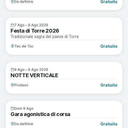
Gratuito
Da definire
Enogastronomia
7
7 Ago – 9 Ago 2026
Festa di Torre 2026
AGO
Tradizionale sagra del paese di Torre
Gratuito
Tec de Tùc
Active
8
8 Ago – 9 Ago 2026
NOTTE VERTICALE
AGO
Gratuito
Pradasc
Active
9
Dom 9 Ago
Gara agonistica di corsa
AGO
Gratuito
Da definire