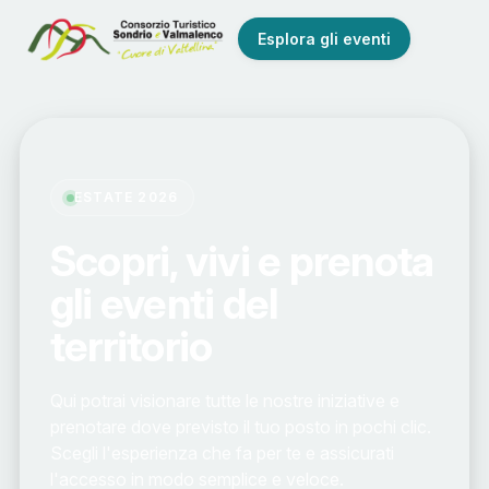
Esplora gli eventi
ESTATE 2026
Scopri, vivi e prenota
gli eventi del
territorio
Qui potrai visionare tutte le nostre iniziative e
prenotare dove previsto il tuo posto in pochi clic.
Scegli l'esperienza che fa per te e assicurati
l'accesso in modo semplice e veloce.