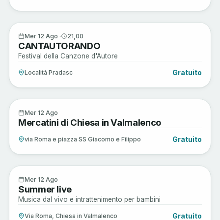
Musica e Spettacoli
12
Mer 12 Ago ·
21,00
CANTAUTORANDO
AGO
Festival della Canzone d'Autore
Gratuito
Località Pradasc
Arte e Cultura
12
Mer 12 Ago
Mercatini di Chiesa in Valmalenco
AGO
Gratuito
via Roma e piazza SS Giacomo e Filippo
Enogastronomia
12
Mer 12 Ago
Summer live
AGO
Musica dal vivo e intrattenimento per bambini
Gratuito
Via Roma, Chiesa in Valmalenco