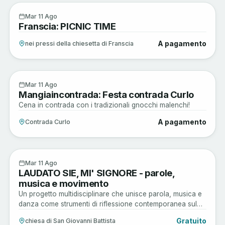
Enogastronomia
11
Mar 11 Ago
Franscia: PICNIC TIME
AGO
A pagamento
nei pressi della chiesetta di Franscia
Enogastronomia
11
Mar 11 Ago
Mangiaincontrada: Festa contrada Curlo
AGO
Cena in contrada con i tradizionali gnocchi malenchi!
A pagamento
Contrada Curlo
Arte e Cultura
11
Mar 11 Ago
LAUDATO SIE, MI' SIGNORE - parole,
AGO
musica e movimento
Un progetto multidisciplinare che unisce parola, musica e
danza come strumenti di riflessione contemporanea sul
rapporto tra essere umano, ambiente e comunità.
Gratuito
chiesa di San Giovanni Battista