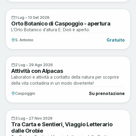
Arte e Cultura
1
1 Lug – 13 Set 2026
Orto Botanico di Caspoggio - apertura
LUG
L’Orto Botanico d’altura E. Dioli è aperto:
Gratuito
S. Antonio
Active
2
2 Lug – 29 Ago 2026
Attività con Alpacas
LUG
Laboratori e attività a contatto della natura per scoprire
della vita contadina in un modo divertente!
Su prenotazione
Caspoggio
Arte e Cultura
3
3 Lug – 27 Nov 2026
Tra Carta e Sentieri, Viaggio Letterario
LUG
dalle Orobie