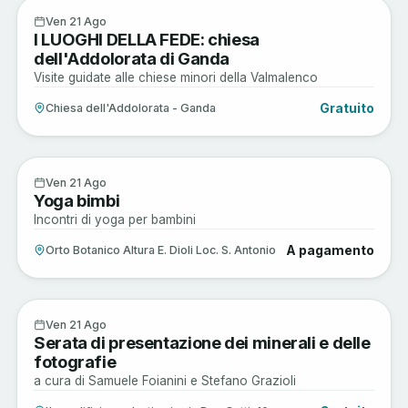
Arte e Cultura
21
Ven 21 Ago
I LUOGHI DELLA FEDE: chiesa
AGO
dell'Addolorata di Ganda
Visite guidate alle chiese minori della Valmalenco
Gratuito
Chiesa dell'Addolorata - Ganda
Musica e Spettacoli
21
Ven 21 Ago
Yoga bimbi
AGO
Incontri di yoga per bambini
A pagamento
Orto Botanico Altura E. Dioli Loc. S. Antonio
Arte e Cultura
21
Ven 21 Ago
Serata di presentazione dei minerali e delle
AGO
fotografie
a cura di Samuele Foianini e Stefano Grazioli