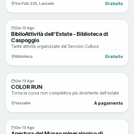
Gratuito
Via Palù 235, Lanzada
Musica e Spettacoli
13
Gio 13 Ago
BiblioAttività dell'Estate - Biblioteca di
AGO
Caspoggio
Tante attività organizzate dal Servizio Cultura
Gratuito
Biblioteca
Musica e Spettacoli
13
Gio 13 Ago
COLOR RUN
AGO
Torna la corsa non competitiva più divertente dell'estate
A pagamento
Vassalini
Arte e Cultura
13
Gio 13 Ago
Apertura del Museo mineralogico di
AGO