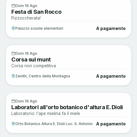
Enogastronomia
16
Dom 16 Ago
Festa di San Rocco
AGO
Pizzoccherata!
A pagamento
Palazzo scuole elementari
Enogastronomia
16
Dom 16 Ago
Corsa sui munt
AGO
Corsa non competitiva
A pagamento
Zenith, Centro della Montagna
Sagre e Tradizioni
16
Dom 16 Ago
Laboratori all'orto botanico d'altura E. Dioli
AGO
Laboratorio: l'ape mielina fa il miele
A pagamento
Orto Botanico Altura E. Dioli Loc. S. Antonio