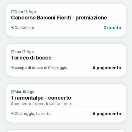
Sagre e Tradizioni
16
Dom 16 Ago
Concorso Balconi Fioriti - premiazione
AGO
Gratuito
Da definire
Musica e Spettacoli
17
Lun 17 Ago
Torneo di bocce
AGO
A pagamento
campo di bocce di Chiareggio
Musica e Spettacoli
18
Mar 18 Ago
Tramontalpe - concerto
AGO
Aperitivo e concerto al tramonto
A pagamento
Chiareggio, La corte