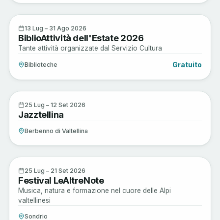
Musica e Spettacoli
13
13 Lug – 31 Ago 2026
BiblioAttività dell'Estate 2026
LUG
Tante attività organizzate dal Servizio Cultura
Gratuito
Biblioteche
Musica e Spettacoli
25
25 Lug – 12 Set 2026
Jazztellina
LUG
Berbenno di Valtellina
Musica e Spettacoli
25
25 Lug – 21 Set 2026
Festival LeAltreNote
LUG
Musica, natura e formazione nel cuore delle Alpi
valtellinesi
Sondrio