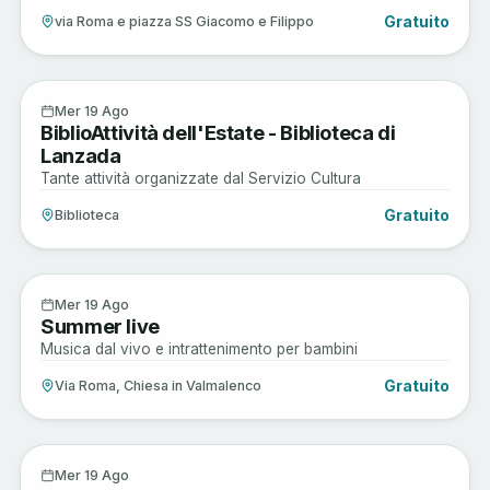
Gratuito
via Roma e piazza SS Giacomo e Filippo
Musica e Spettacoli
19
Mer 19 Ago
BiblioAttività dell'Estate - Biblioteca di
AGO
Lanzada
Tante attività organizzate dal Servizio Cultura
Gratuito
Biblioteca
Enogastronomia
19
Mer 19 Ago
Summer live
AGO
Musica dal vivo e intrattenimento per bambini
Gratuito
Via Roma, Chiesa in Valmalenco
Arte e Cultura
19
Mer 19 Ago