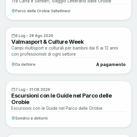
Tra Carta e Sentieri, Viaggio Letterario dalle Orobie
Parco delle Orobie Valtellinesi
Musica e Spettacoli
6
6 Lug – 28 Ago 2026
Valmasport & Culture Week
LUG
Campi multisport e culturali per bambini dai 6 ai 12 anni
con professionisti di ogni settore
A pagamento
Da definire
Active
7
7 Lug – 31 Ott 2026
Escursioni con le Guide nel Parco delle
LUG
Orobie
Escursioni con le Guide nel Parco delle Orobie
Sondrio e dintorni