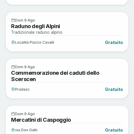
Musica e Spettacoli
9
Dom 9 Ago
Raduno degli Alpini
AGO
Tradizionale raduno alpino
Gratuito
Località Piazzo Cavalli
Arte e Cultura
9
Dom 9 Ago
Commemorazione dei caduti dello
AGO
Scerscen
Gratuito
Pradasc
Arte e Cultura
9
Dom 9 Ago
Mercatini di Caspoggio
AGO
Gratuito
via Don Gatti