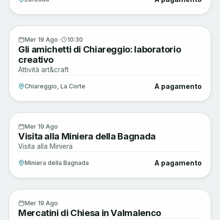
Musica e Spettacoli
19
Mer 19 Ago ·
10:30
Gli amichetti di Chiareggio: laboratorio
AGO
creativo
Attività art&craft
A pagamento
Chiareggio, La Corte
Sagre e Tradizioni
19
Mer 19 Ago
Visita alla Miniera della Bagnada
AGO
Visita alla Miniera
A pagamento
Miniera della Bagnada
Arte e Cultura
19
Mer 19 Ago
Mercatini di Chiesa in Valmalenco
AGO