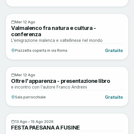
Arte e Cultura
12
Mer 12 Ago
Valmalenco fra natura e cultura -
AGO
conferenza
L'emigrazione malenca e valtellinese nel mondo
Gratuito
Piazzetta coperta in via Roma
Arte e Cultura
12
Mer 12 Ago
Oltre l'apparenza - presentazione libro
AGO
e incontro con l'autore Franco Andreini
Gratuito
Sala parrocchiale
Sagre e Tradizioni
13
13 Ago – 15 Ago 2026
FESTA PAESANA A FUSINE
AGO