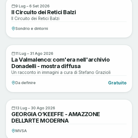
Active
9
9 Lug – 6 Set 2026
Il Circuito dei Retici Balzi
LUG
Il Circuito dei Retici Balzi
Sondrio e dintorni
Arte e Cultura
11
11 Lug – 31 Ago 2026
La Valmalenco: com'era nell'archivio
LUG
Donadelli - mostra diffusa
Un racconto in immagini a cura di Stefano Grazioli
Gratuito
Da definire
Arte e Cultura
13
13 Lug – 30 Ago 2026
GEORGIA O’KEEFFE - AMAZZONE
LUG
DELL’ARTE MODERNA
MVSA