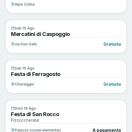
Alpe Colina
Arte e Cultura
15
Sab 15 Ago
Mercatini di Caspoggio
AGO
Gratuito
via Don Gatti
Enogastronomia
15
Sab 15 Ago
Festa di Ferragosto
AGO
Gratuito
Chiareggio
Enogastronomia
16
Dom 16 Ago
Festa di San Rocco
AGO
Pizzoccherata!
A pagamento
Palazzo scuole elementari