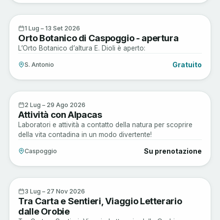
Arte e Cultura
1
1 Lug – 13 Set 2026
Orto Botanico di Caspoggio - apertura
LUG
L’Orto Botanico d’altura E. Dioli è aperto:
Gratuito
S. Antonio
Active
2
2 Lug – 29 Ago 2026
Attività con Alpacas
LUG
Laboratori e attività a contatto della natura per scoprire
della vita contadina in un modo divertente!
Su prenotazione
Caspoggio
Arte e Cultura
3
3 Lug – 27 Nov 2026
Tra Carta e Sentieri, Viaggio Letterario
LUG
dalle Orobie