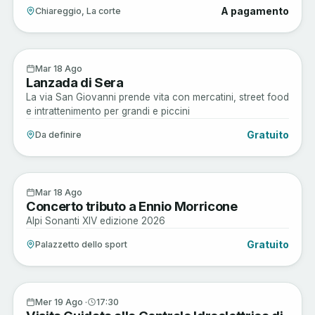
A pagamento
Chiareggio, La corte
Enogastronomia
18
Mar 18 Ago
Lanzada di Sera
AGO
La via San Giovanni prende vita con mercatini, street food
e intrattenimento per grandi e piccini
Gratuito
Da definire
Arte e Cultura
18
Mar 18 Ago
Concerto tributo a Ennio Morricone
AGO
Alpi Sonanti XIV edizione 2026
Gratuito
Palazzetto dello sport
Arte e Cultura
19
Mer 19 Ago ·
17:30
AGO