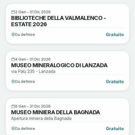
Arte e Cultura
2
2 Gen – 31 Dic 2026
BIBLIOTECHE DELLA VALMALENCO -
GEN
ESTATE 2026
Gratuito
Da definire
Arte e Cultura
4
4 Gen – 31 Dic 2026
MUSEO MINERALOGICO DI LANZADA
GEN
via Palù 235 - Lanzada
Gratuito
Da definire
Arte e Cultura
6
6 Gen – 31 Dic 2026
MUSEO MINIERA DELLA BAGNADA
GEN
Apertura miniera della Bagnada
Gratuito
Da definire