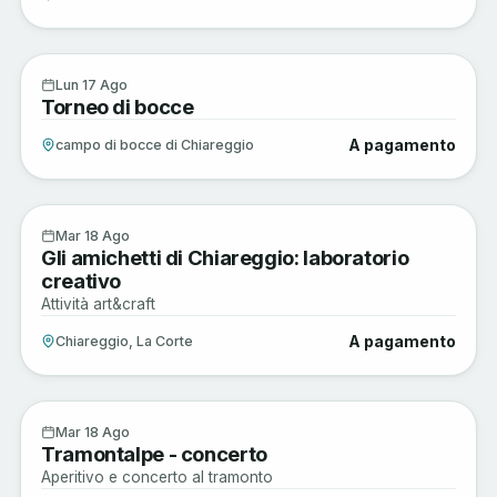
Musica e Spettacoli
17
Lun 17 Ago
Torneo di bocce
AGO
A pagamento
campo di bocce di Chiareggio
Musica e Spettacoli
18
Mar 18 Ago
Gli amichetti di Chiareggio: laboratorio
AGO
creativo
Attività art&craft
A pagamento
Chiareggio, La Corte
Musica e Spettacoli
18
Mar 18 Ago
Tramontalpe - concerto
AGO
Aperitivo e concerto al tramonto