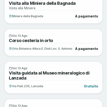
Visita alla Miniera della Bagnada
AGO
Visita alla Miniera
A pagamento
Miniera della Bagnada
Arte e Cultura
13
Gio 13 Ago
Corso cesteria in orto
AGO
A pagamento
Orto Botanico Altura E. Dioli Loc. S. Antonio
Arte e Cultura
13
Gio 13 Ago
Visita guidata al Museo mineralogico di
AGO
Lanzada
Gratuito
Via Palù 235, Lanzada
Musica e Spettacoli
13
Gio 13 Ago