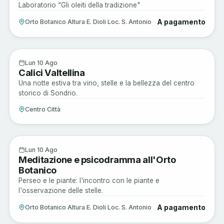
Laboratorio “Gli oleiti della tradizione"
A pagamento
Orto Botanico Altura E. Dioli Loc. S. Antonio
Enogastronomia
10
Lun 10 Ago
Calici Valtellina
AGO
Una notte estiva tra vino, stelle e la bellezza del centro
storico di Sondrio.
Centro Città
Sagre e Tradizioni
10
Lun 10 Ago
Meditazione e psicodramma all'Orto
AGO
Botanico
Perseo e le piante: l'incontro con le piante e
l'osservazione delle stelle.
A pagamento
Orto Botanico Altura E. Dioli Loc. S. Antonio