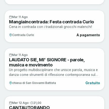
Enogastronomia
11
Mar 11 Ago
Mangiaincontrada: Festa contrada Curlo
AGO
Cena in contrada con i tradizionali gnocchi malenchi!
A pagamento
Contrada Curlo
Arte e Cultura
11
Mar 11 Ago
LAUDATO SIE, MI' SIGNORE - parole,
AGO
musica e movimento
Un progetto multidisciplinare che unisce parola, musica e
danza come strumenti di riflessione contemporanea sul
rapporto tra essere umano, ambiente e comunità.
Gratuito
chiesa di San Giovanni Battista
Musica e Spettacoli
12
Mer 12 Ago ·
21,00
CANTAUTORANDO
AGO