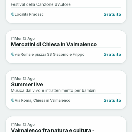
Festival della Canzone d'Autore
Gratuito
Località Pradasc
Arte e Cultura
12
Mer 12 Ago
Mercatini di Chiesa in Valmalenco
AGO
Gratuito
via Roma e piazza SS Giacomo e Filippo
Enogastronomia
12
Mer 12 Ago
Summer live
AGO
Musica dal vivo e intrattenimento per bambini
Gratuito
Via Roma, Chiesa in Valmalenco
Arte e Cultura
12
Mer 12 Ago
Valmalenco fra natura e cultura -
AGO