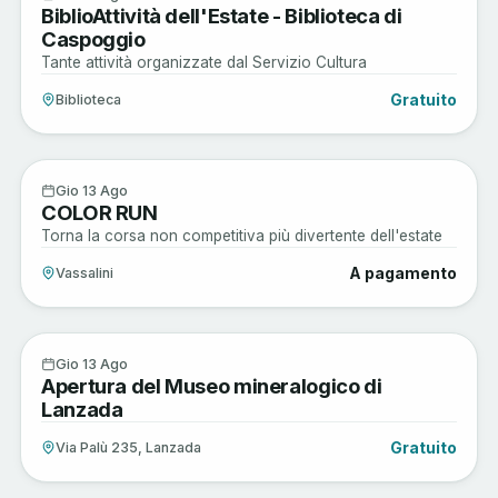
BiblioAttività dell'Estate - Biblioteca di
AGO
Caspoggio
Tante attività organizzate dal Servizio Cultura
Gratuito
Biblioteca
Musica e Spettacoli
13
Gio 13 Ago
COLOR RUN
AGO
Torna la corsa non competitiva più divertente dell'estate
A pagamento
Vassalini
Arte e Cultura
13
Gio 13 Ago
Apertura del Museo mineralogico di
AGO
Lanzada
Gratuito
Via Palù 235, Lanzada