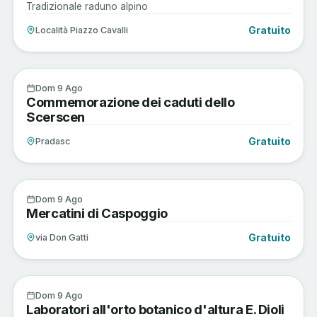
Tradizionale raduno alpino
Gratuito
Località Piazzo Cavalli
Arte e Cultura
9
Dom 9 Ago
Commemorazione dei caduti dello
AGO
Scerscen
Gratuito
Pradasc
Arte e Cultura
9
Dom 9 Ago
Mercatini di Caspoggio
AGO
Gratuito
via Don Gatti
Sagre e Tradizioni
9
Dom 9 Ago
Laboratori all'orto botanico d'altura E. Dioli
AGO