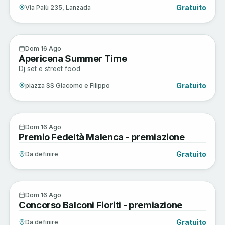
Gratuito
Via Palù 235, Lanzada
Enogastronomia
16
Dom 16 Ago
Apericena Summer Time
AGO
Dj set e street food
Gratuito
piazza SS Giacomo e Filippo
Sagre e Tradizioni
16
Dom 16 Ago
Premio Fedeltà Malenca - premiazione
AGO
Gratuito
Da definire
Sagre e Tradizioni
16
Dom 16 Ago
Concorso Balconi Fioriti - premiazione
AGO
Gratuito
Da definire