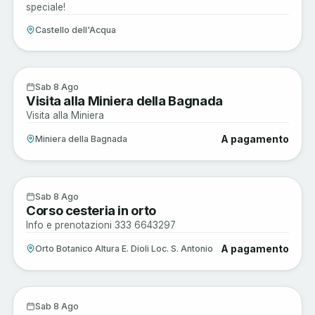
speciale!
Castello dell'Acqua
Sagre e Tradizioni
8
Sab 8 Ago
Visita alla Miniera della Bagnada
AGO
Visita alla Miniera
A pagamento
Miniera della Bagnada
Arte e Cultura
8
Sab 8 Ago
Corso cesteria in orto
AGO
Info e prenotazioni 333 6643297
A pagamento
Orto Botanico Altura E. Dioli Loc. S. Antonio
Arte e Cultura
8
Sab 8 Ago