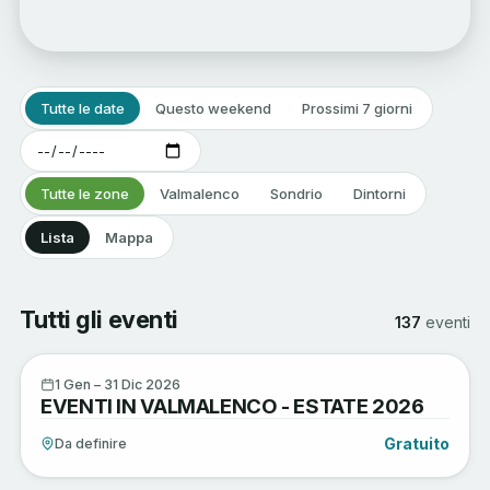
Tutte le date
Questo weekend
Prossimi 7 giorni
Tutte le zone
Valmalenco
Sondrio
Dintorni
Lista
Mappa
Tutti gli eventi
137
eventi
Arte e Cultura
1
1 Gen – 31 Dic 2026
EVENTI IN VALMALENCO - ESTATE 2026
GEN
Gratuito
Da definire