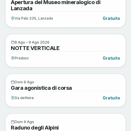
Apertura del Museo mineralogico di
AGO
Lanzada
Gratuito
Via Palù 235, Lanzada
Active
8
8 Ago – 9 Ago 2026
NOTTE VERTICALE
AGO
Gratuito
Pradasc
Active
9
Dom 9 Ago
Gara agonistica di corsa
AGO
Gratuito
Da definire
Musica e Spettacoli
9
Dom 9 Ago
Raduno degli Alpini
AGO