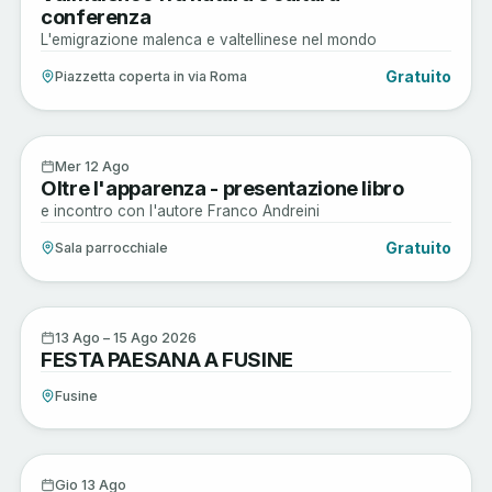
conferenza
L'emigrazione malenca e valtellinese nel mondo
Gratuito
Piazzetta coperta in via Roma
Arte e Cultura
12
Mer 12 Ago
Oltre l'apparenza - presentazione libro
AGO
e incontro con l'autore Franco Andreini
Gratuito
Sala parrocchiale
Sagre e Tradizioni
13
13 Ago – 15 Ago 2026
FESTA PAESANA A FUSINE
AGO
Fusine
Sagre e Tradizioni
13
Gio 13 Ago