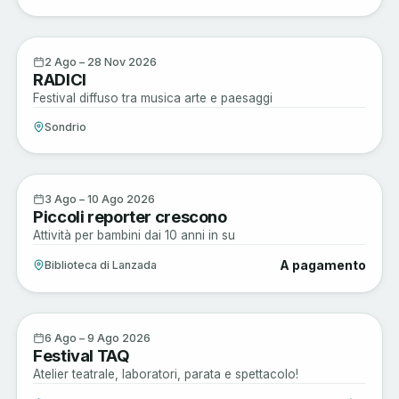
Musica e Spettacoli
2
2 Ago – 28 Nov 2026
RADICI
AGO
Festival diffuso tra musica arte e paesaggi
Sondrio
Musica e Spettacoli
3
3 Ago – 10 Ago 2026
Piccoli reporter crescono
AGO
Attività per bambini dai 10 anni in su
A pagamento
Biblioteca di Lanzada
Arte e Cultura
6
6 Ago – 9 Ago 2026
Festival TAQ
AGO
Atelier teatrale, laboratori, parata e spettacolo!