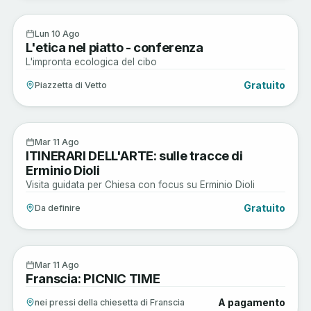
Musica e Spettacoli
10
Lun 10 Ago
L'etica nel piatto - conferenza
AGO
L'impronta ecologica del cibo
Gratuito
Piazzetta di Vetto
Arte e Cultura
11
Mar 11 Ago
ITINERARI DELL'ARTE: sulle tracce di
AGO
Erminio Dioli
Visita guidata per Chiesa con focus su Erminio Dioli
Gratuito
Da definire
Enogastronomia
11
Mar 11 Ago
Franscia: PICNIC TIME
AGO
A pagamento
nei pressi della chiesetta di Franscia