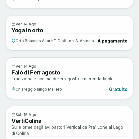
Musica e Spettacoli
14
Ven 14 Ago
Yoga in orto
AGO
A pagamento
Orto Botanico Altura E. Dioli Loc. S. Antonio
Musica e Spettacoli
14
Ven 14 Ago
Falò di Ferragosto
AGO
Tradizionale fiamma di Ferragosto e merenda finale
Gratuito
Chiareggio lungo Mallero
Active
15
Sab 15 Ago
VertiColina
AGO
Sulle orme degli avi pastori Vertical da Pra' Lone al Lago
di Colina