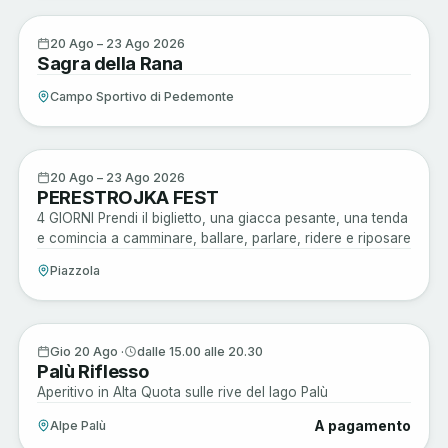
Sagre e Tradizioni
20
20 Ago – 23 Ago 2026
Sagra della Rana
AGO
Campo Sportivo di Pedemonte
Musica e Spettacoli
20
20 Ago – 23 Ago 2026
PERESTROJKA FEST
AGO
4 GIORNI Prendi il biglietto, una giacca pesante, una tenda
e comincia a camminare, ballare, parlare, ridere e riposare
Piazzola
Musica e Spettacoli
20
Gio 20 Ago ·
dalle 15.00 alle 20.30
Palù Riflesso
AGO
Aperitivo in Alta Quota sulle rive del lago Palù
A pagamento
Alpe Palù