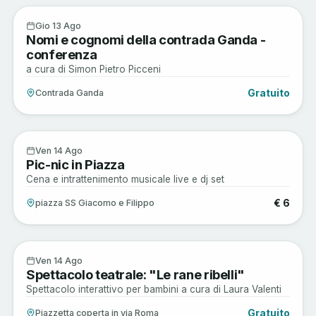
Arte e Cultura
13
Gio 13 Ago
Nomi e cognomi della contrada Ganda -
AGO
conferenza
a cura di Simon Pietro Picceni
Gratuito
Contrada Ganda
Enogastronomia
14
Ven 14 Ago
Pic-nic in Piazza
AGO
Cena e intrattenimento musicale live e dj set
€ 6
piazza SS Giacomo e Filippo
Arte e Cultura
14
Ven 14 Ago
Spettacolo teatrale: "Le rane ribelli"
AGO
Spettacolo interattivo per bambini a cura di Laura Valenti
Gratuito
Piazzetta coperta in via Roma