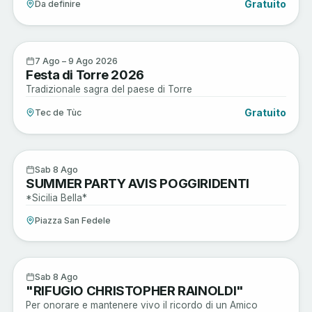
Gratuito
Da definire
Enogastronomia
7
7 Ago – 9 Ago 2026
Festa di Torre 2026
AGO
Tradizionale sagra del paese di Torre
Gratuito
Tec de Tùc
Sagre e Tradizioni
8
Sab 8 Ago
SUMMER PARTY AVIS POGGIRIDENTI
AGO
*Sicilia Bella*
Piazza San Fedele
Active
8
Sab 8 Ago
"RIFUGIO CHRISTOPHER RAINOLDI"
AGO
Per onorare e mantenere vivo il ricordo di un Amico