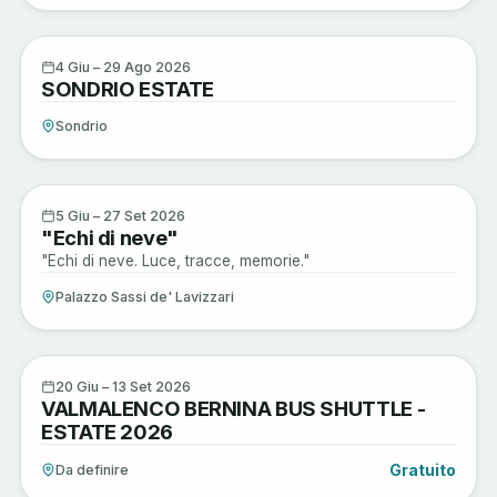
Musica e Spettacoli
4
4 Giu – 29 Ago 2026
SONDRIO ESTATE
GIU
Sondrio
Arte e Cultura
5
5 Giu – 27 Set 2026
"Echi di neve"
GIU
"Echi di neve. Luce, tracce, memorie."
Palazzo Sassi de' Lavizzari
Sagre e Tradizioni
20
20 Giu – 13 Set 2026
VALMALENCO BERNINA BUS SHUTTLE -
GIU
ESTATE 2026
Gratuito
Da definire