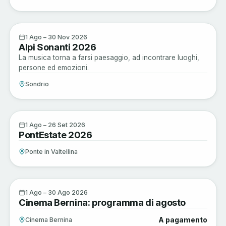
Musica e Spettacoli
1
1 Ago – 30 Nov 2026
Alpi Sonanti 2026
AGO
La musica torna a farsi paesaggio, ad incontrare luoghi,
persone ed emozioni.
Sondrio
Musica e Spettacoli
1
1 Ago – 26 Set 2026
PontEstate 2026
AGO
Ponte in Valtellina
Musica e Spettacoli
1
1 Ago – 30 Ago 2026
Cinema Bernina: programma di agosto
AGO
A pagamento
Cinema Bernina