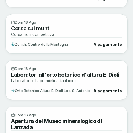
Enogastronomia
16
Dom 16 Ago
Corsa sui munt
AGO
Corsa non competitiva
A pagamento
Zenith, Centro della Montagna
Sagre e Tradizioni
16
Dom 16 Ago
Laboratori all'orto botanico d'altura E. Dioli
AGO
Laboratorio: l'ape mielina fa il miele
A pagamento
Orto Botanico Altura E. Dioli Loc. S. Antonio
Arte e Cultura
16
Dom 16 Ago
Apertura del Museo mineralogico di
AGO
Lanzada