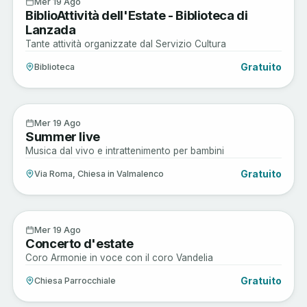
19
Mer 19 Ago
BiblioAttività dell'Estate - Biblioteca di
AGO
Lanzada
Tante attività organizzate dal Servizio Cultura
Gratuito
Biblioteca
Enogastronomia
19
Mer 19 Ago
Summer live
AGO
Musica dal vivo e intrattenimento per bambini
Gratuito
Via Roma, Chiesa in Valmalenco
Arte e Cultura
19
Mer 19 Ago
Concerto d'estate
AGO
Coro Armonie in voce con il coro Vandelia
Gratuito
Chiesa Parrocchiale