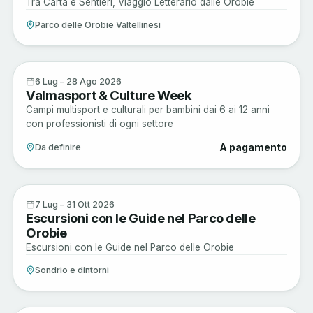
Tra Carta e Sentieri, Viaggio Letterario dalle Orobie
Parco delle Orobie Valtellinesi
Musica e Spettacoli
6
6 Lug – 28 Ago 2026
Valmasport & Culture Week
LUG
Campi multisport e culturali per bambini dai 6 ai 12 anni
con professionisti di ogni settore
A pagamento
Da definire
Active
7
7 Lug – 31 Ott 2026
Escursioni con le Guide nel Parco delle
LUG
Orobie
Escursioni con le Guide nel Parco delle Orobie
Sondrio e dintorni