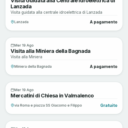
Visita Guidata alla Centrale Idroelettrica di
Lanzada
Visita guidata alla centrale idroelettrica di Lanzada
A pagamento
Lanzada
Sagre e Tradizioni
19
Mer 19 Ago
Visita alla Miniera della Bagnada
AGO
Visita alla Miniera
A pagamento
Miniera della Bagnada
Arte e Cultura
19
Mer 19 Ago
Mercatini di Chiesa in Valmalenco
AGO
Gratuito
via Roma e piazza SS Giacomo e Filippo
Musica e Spettacoli