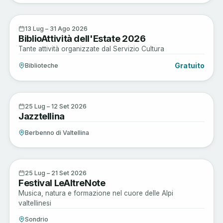
Musica e Spettacoli
13
13 Lug – 31 Ago 2026
BiblioAttività dell'Estate 2026
LUG
Tante attività organizzate dal Servizio Cultura
Gratuito
Biblioteche
Musica e Spettacoli
25
25 Lug – 12 Set 2026
Jazztellina
LUG
Berbenno di Valtellina
Musica e Spettacoli
25
25 Lug – 21 Set 2026
Festival LeAltreNote
LUG
Musica, natura e formazione nel cuore delle Alpi
valtellinesi
Sondrio