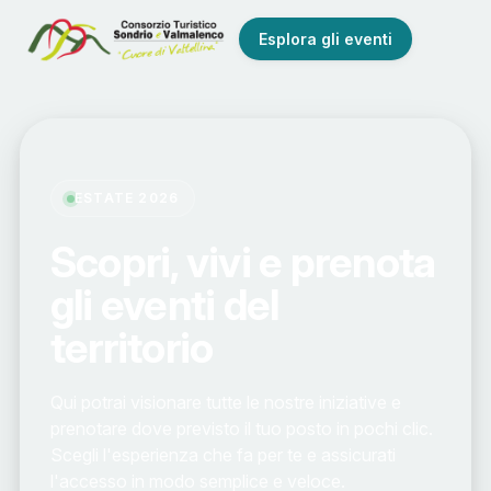
Esplora gli eventi
ESTATE 2026
Scopri, vivi e prenota
gli eventi del
territorio
Qui potrai visionare tutte le nostre iniziative e
prenotare dove previsto il tuo posto in pochi clic.
Scegli l'esperienza che fa per te e assicurati
l'accesso in modo semplice e veloce.