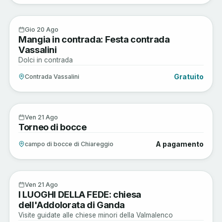
Enogastronomia
20
Gio 20 Ago
Mangia in contrada: Festa contrada
AGO
Vassalini
Dolci in contrada
Gratuito
Contrada Vassalini
Musica e Spettacoli
21
Ven 21 Ago
Torneo di bocce
AGO
A pagamento
campo di bocce di Chiareggio
Arte e Cultura
21
Ven 21 Ago
I LUOGHI DELLA FEDE: chiesa
AGO
dell'Addolorata di Ganda
Visite guidate alle chiese minori della Valmalenco