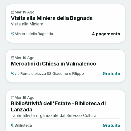
Sagre e Tradizioni
19
Mer 19 Ago
Visita alla Miniera della Bagnada
AGO
Visita alla Miniera
A pagamento
Miniera della Bagnada
Arte e Cultura
19
Mer 19 Ago
Mercatini di Chiesa in Valmalenco
AGO
Gratuito
via Roma e piazza SS Giacomo e Filippo
Musica e Spettacoli
19
Mer 19 Ago
BiblioAttività dell'Estate - Biblioteca di
AGO
Lanzada
Tante attività organizzate dal Servizio Cultura
Gratuito
Biblioteca