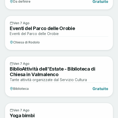
Gratuito
Da definire
Arte e Cultura
7
Ven 7 Ago
Eventi del Parco delle Orobie
AGO
Eventi del Parco delle Orobie
Chiesa di Rodolo
Musica e Spettacoli
7
Ven 7 Ago
BiblioAttività dell'Estate - Biblioteca di
AGO
Chiesa in Valmalenco
Tante attività organizzate dal Servizio Cultura
Gratuito
Biblioteca
Musica e Spettacoli
7
Ven 7 Ago
Yoga bimbi
AGO