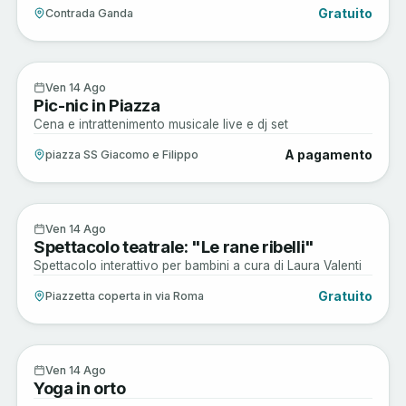
Gratuito
Contrada Ganda
Enogastronomia
14
Ven 14 Ago
Pic-nic in Piazza
AGO
Cena e intrattenimento musicale live e dj set
A pagamento
piazza SS Giacomo e Filippo
Arte e Cultura
14
Ven 14 Ago
Spettacolo teatrale: "Le rane ribelli"
AGO
Spettacolo interattivo per bambini a cura di Laura Valenti
Gratuito
Piazzetta coperta in via Roma
Musica e Spettacoli
14
Ven 14 Ago
Yoga in orto
AGO