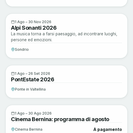
Musica e Spettacoli
1
1 Ago – 30 Nov 2026
Alpi Sonanti 2026
AGO
La musica torna a farsi paesaggio, ad incontrare luoghi,
persone ed emozioni.
Sondrio
Musica e Spettacoli
1
1 Ago – 26 Set 2026
PontEstate 2026
AGO
Ponte in Valtellina
Musica e Spettacoli
1
1 Ago – 30 Ago 2026
Cinema Bernina: programma di agosto
AGO
A pagamento
Cinema Bernina