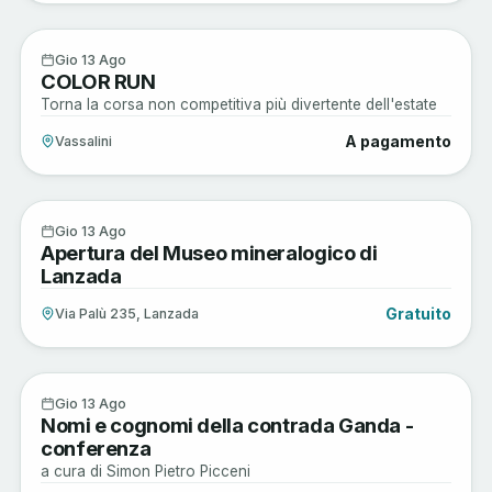
Musica e Spettacoli
13
Gio 13 Ago
COLOR RUN
AGO
Torna la corsa non competitiva più divertente dell'estate
A pagamento
Vassalini
Arte e Cultura
13
Gio 13 Ago
Apertura del Museo mineralogico di
AGO
Lanzada
Gratuito
Via Palù 235, Lanzada
Arte e Cultura
13
Gio 13 Ago
Nomi e cognomi della contrada Ganda -
AGO
conferenza
a cura di Simon Pietro Picceni