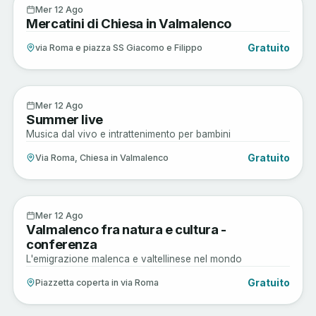
Arte e Cultura
12
Mer 12 Ago
Mercatini di Chiesa in Valmalenco
AGO
Gratuito
via Roma e piazza SS Giacomo e Filippo
Enogastronomia
12
Mer 12 Ago
Summer live
AGO
Musica dal vivo e intrattenimento per bambini
Gratuito
Via Roma, Chiesa in Valmalenco
Arte e Cultura
12
Mer 12 Ago
Valmalenco fra natura e cultura -
AGO
conferenza
L'emigrazione malenca e valtellinese nel mondo
Gratuito
Piazzetta coperta in via Roma