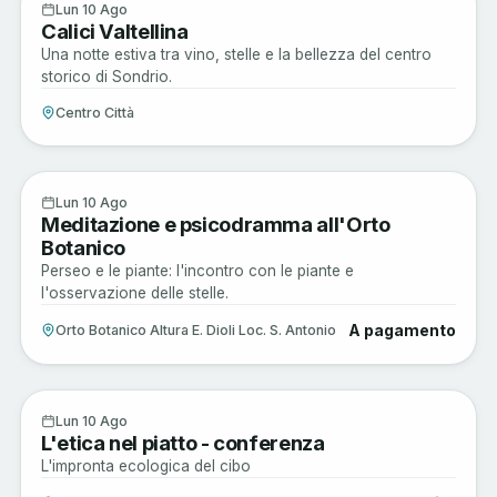
Enogastronomia
10
Lun 10 Ago
Calici Valtellina
AGO
Una notte estiva tra vino, stelle e la bellezza del centro
storico di Sondrio.
Centro Città
Sagre e Tradizioni
10
Lun 10 Ago
Meditazione e psicodramma all'Orto
AGO
Botanico
Perseo e le piante: l'incontro con le piante e
l'osservazione delle stelle.
A pagamento
Orto Botanico Altura E. Dioli Loc. S. Antonio
Musica e Spettacoli
10
Lun 10 Ago
L'etica nel piatto - conferenza
AGO
L'impronta ecologica del cibo