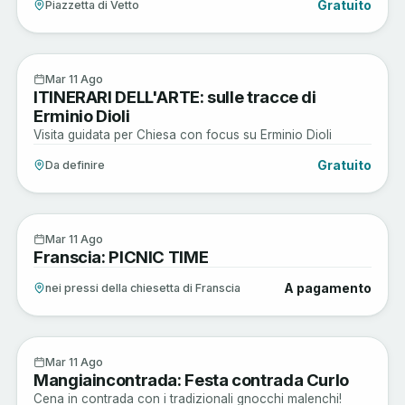
Gratuito
Piazzetta di Vetto
Arte e Cultura
11
Mar 11 Ago
ITINERARI DELL'ARTE: sulle tracce di
AGO
Erminio Dioli
Visita guidata per Chiesa con focus su Erminio Dioli
Gratuito
Da definire
Enogastronomia
11
Mar 11 Ago
Franscia: PICNIC TIME
AGO
A pagamento
nei pressi della chiesetta di Franscia
Enogastronomia
11
Mar 11 Ago
Mangiaincontrada: Festa contrada Curlo
AGO
Cena in contrada con i tradizionali gnocchi malenchi!