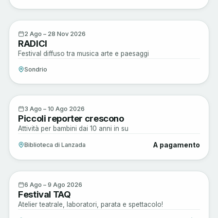
Musica e Spettacoli
2
2 Ago – 28 Nov 2026
RADICI
AGO
Festival diffuso tra musica arte e paesaggi
Sondrio
Musica e Spettacoli
3
3 Ago – 10 Ago 2026
Piccoli reporter crescono
AGO
Attività per bambini dai 10 anni in su
A pagamento
Biblioteca di Lanzada
Arte e Cultura
6
6 Ago – 9 Ago 2026
Festival TAQ
AGO
Atelier teatrale, laboratori, parata e spettacolo!