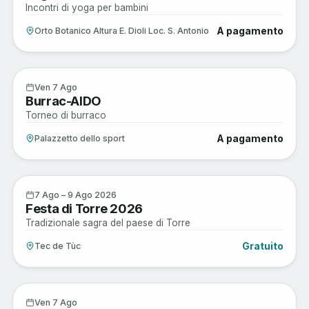
Incontri di yoga per bambini
A pagamento
Orto Botanico Altura E. Dioli Loc. S. Antonio
Musica e Spettacoli
7
Ven 7 Ago
Burrac-AIDO
AGO
Torneo di burraco
A pagamento
Palazzetto dello sport
Enogastronomia
7
7 Ago – 9 Ago 2026
Festa di Torre 2026
AGO
Tradizionale sagra del paese di Torre
Gratuito
Tec de Tùc
Arte e Cultura
7
Ven 7 Ago