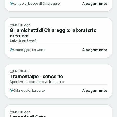
A pagamento
campo di bocce di Chiareggio
Musica e Spettacoli
18
Mar 18 Ago
Gli amichetti di Chiareggio: laboratorio
AGO
creativo
Attività art&craft
A pagamento
Chiareggio, La Corte
Musica e Spettacoli
18
Mar 18 Ago
Tramontalpe - concerto
AGO
Aperitivo e concerto al tramonto
A pagamento
Chiareggio, La corte
Enogastronomia
18
Mar 18 Ago
Lanzada di Sera
AGO