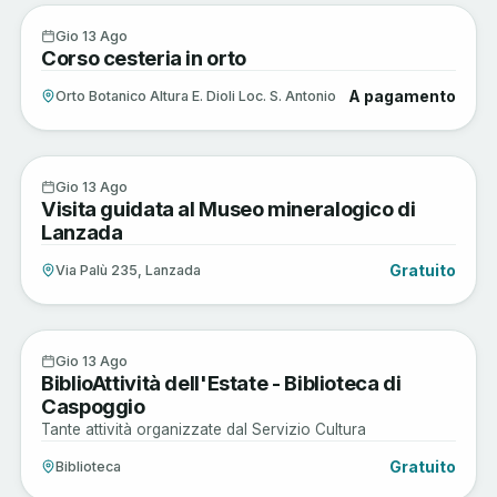
Arte e Cultura
13
Gio 13 Ago
Corso cesteria in orto
AGO
A pagamento
Orto Botanico Altura E. Dioli Loc. S. Antonio
Arte e Cultura
13
Gio 13 Ago
Visita guidata al Museo mineralogico di
AGO
Lanzada
Gratuito
Via Palù 235, Lanzada
Musica e Spettacoli
13
Gio 13 Ago
BiblioAttività dell'Estate - Biblioteca di
AGO
Caspoggio
Tante attività organizzate dal Servizio Cultura
Gratuito
Biblioteca