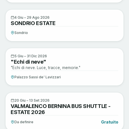
Musica e Spettacoli
4
4 Giu – 29 Ago 2026
SONDRIO ESTATE
GIU
Sondrio
Arte e Cultura
5
5 Giu – 31 Dic 2026
"Echi di neve"
GIU
"Echi di neve. Luce, tracce, memorie."
Palazzo Sassi de' Lavizzari
Sagre e Tradizioni
20
20 Giu – 13 Set 2026
VALMALENCO BERNINA BUS SHUTTLE -
GIU
ESTATE 2026
Gratuito
Da definire