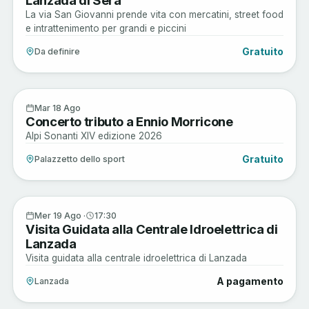
La via San Giovanni prende vita con mercatini, street food
e intrattenimento per grandi e piccini
Gratuito
Da definire
Arte e Cultura
18
Mar 18 Ago
Concerto tributo a Ennio Morricone
AGO
Alpi Sonanti XIV edizione 2026
Gratuito
Palazzetto dello sport
Arte e Cultura
19
Mer 19 Ago ·
17:30
Visita Guidata alla Centrale Idroelettrica di
AGO
Lanzada
Visita guidata alla centrale idroelettrica di Lanzada
A pagamento
Lanzada