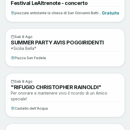
Festival LeAltrenote - concerto
AGO
Gratuito
piazzale antistante la chiesa di San Giovanni Battista
Sagre e Tradizioni
8
Sab 8 Ago
SUMMER PARTY AVIS POGGIRIDENTI
AGO
*Sicilia Bella*
Piazza San Fedele
Active
8
Sab 8 Ago
"RIFUGIO CHRISTOPHER RAINOLDI"
AGO
Per onorare e mantenere vivo il ricordo di un Amico
speciale!
Castello dell'Acqua