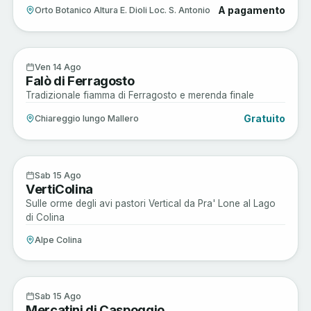
A pagamento
Orto Botanico Altura E. Dioli Loc. S. Antonio
Musica e Spettacoli
14
Ven 14 Ago
Falò di Ferragosto
AGO
Tradizionale fiamma di Ferragosto e merenda finale
Gratuito
Chiareggio lungo Mallero
Active
15
Sab 15 Ago
VertiColina
AGO
Sulle orme degli avi pastori Vertical da Pra' Lone al Lago
di Colina
Alpe Colina
Arte e Cultura
15
Sab 15 Ago
Mercatini di Caspoggio
AGO