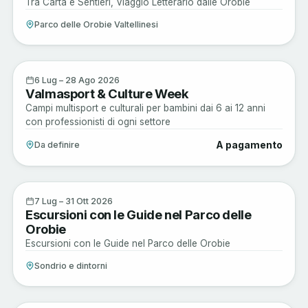
Tra Carta e Sentieri, Viaggio Letterario dalle Orobie
Parco delle Orobie Valtellinesi
Musica e Spettacoli
6
6 Lug – 28 Ago 2026
Valmasport & Culture Week
LUG
Campi multisport e culturali per bambini dai 6 ai 12 anni
con professionisti di ogni settore
A pagamento
Da definire
Active
7
7 Lug – 31 Ott 2026
Escursioni con le Guide nel Parco delle
LUG
Orobie
Escursioni con le Guide nel Parco delle Orobie
Sondrio e dintorni