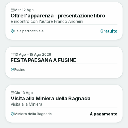
Arte e Cultura
12
Mer 12 Ago
Oltre l'apparenza - presentazione libro
AGO
e incontro con l'autore Franco Andreini
Gratuito
Sala parrocchiale
Sagre e Tradizioni
13
13 Ago – 15 Ago 2026
FESTA PAESANA A FUSINE
AGO
Fusine
Sagre e Tradizioni
13
Gio 13 Ago
Visita alla Miniera della Bagnada
AGO
Visita alla Miniera
A pagamento
Miniera della Bagnada