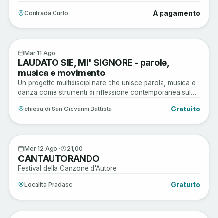
A pagamento
Contrada Curlo
Arte e Cultura
11
Mar 11 Ago
LAUDATO SIE, MI' SIGNORE - parole,
AGO
musica e movimento
Un progetto multidisciplinare che unisce parola, musica e
danza come strumenti di riflessione contemporanea sul
rapporto tra essere umano, ambiente e comunità.
Gratuito
chiesa di San Giovanni Battista
Musica e Spettacoli
12
Mer 12 Ago ·
21,00
CANTAUTORANDO
AGO
Festival della Canzone d'Autore
Gratuito
Località Pradasc