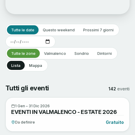
Tutte le date
Questo weekend
Prossimi 7 giorni
Tutte le zone
Valmalenco
Sondrio
Dintorni
Lista
Mappa
Tutti gli eventi
142
eventi
Arte e Cultura
1
1 Gen – 31 Dic 2026
EVENTI IN VALMALENCO - ESTATE 2026
GEN
Gratuito
Da definire