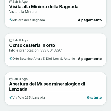
Sagre e Tradizioni
8
Sab 8 Ago
Visita alla Miniera della Bagnada
AGO
Visita alla Miniera
A pagamento
Miniera della Bagnada
Arte e Cultura
8
Sab 8 Ago
Corso cesteria in orto
AGO
Info e prenotazioni 333 6643297
A pagamento
Orto Botanico Altura E. Dioli Loc. S. Antonio
Arte e Cultura
8
Sab 8 Ago
Apertura del Museo mineralogico di
AGO
Lanzada
Gratuito
Via Palù 235, Lanzada