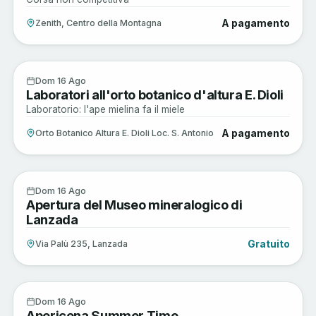
A pagamento
Zenith, Centro della Montagna
Sagre e Tradizioni
16
Dom 16 Ago
Laboratori all'orto botanico d'altura E. Dioli
AGO
Laboratorio: l'ape mielina fa il miele
A pagamento
Orto Botanico Altura E. Dioli Loc. S. Antonio
Arte e Cultura
16
Dom 16 Ago
Apertura del Museo mineralogico di
AGO
Lanzada
Gratuito
Via Palù 235, Lanzada
Enogastronomia
16
Dom 16 Ago
Apericena Summer Time
AGO