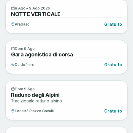
Active
8
8 Ago – 9 Ago 2026
NOTTE VERTICALE
AGO
Gratuito
Pradasc
Active
9
Dom 9 Ago
Gara agonistica di corsa
AGO
Gratuito
Da definire
Musica e Spettacoli
9
Dom 9 Ago
Raduno degli Alpini
AGO
Tradizionale raduno alpino
Gratuito
Località Piazzo Cavalli