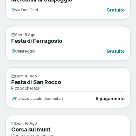
Gratuito
via Don Gatti
Enogastronomia
15
Sab 15 Ago
Festa di Ferragosto
AGO
Gratuito
Chiareggio
Enogastronomia
16
Dom 16 Ago
Festa di San Rocco
AGO
Pizzoccherata!
A pagamento
Palazzo scuole elementari
Enogastronomia
16
Dom 16 Ago
Corsa sui munt
AGO
Corsa non competitiva