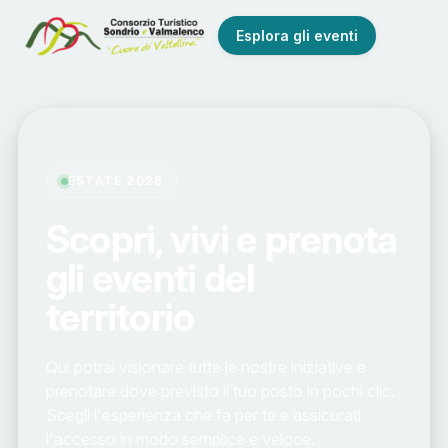
Esplora gli eventi
ESTATE 2026
Scopri, vivi e prenota
gli eventi del
territorio
Qui potrai visionare tutte le nostre iniziative e
prenotare dove previsto il tuo posto in pochi clic.
Scegli l'esperienza che fa per te e assicurati
l'accesso in modo semplice e veloce.