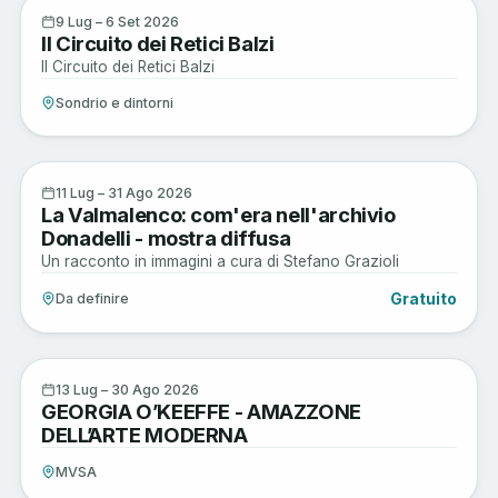
Active
9
9 Lug – 6 Set 2026
Il Circuito dei Retici Balzi
LUG
Il Circuito dei Retici Balzi
Sondrio e dintorni
Arte e Cultura
11
11 Lug – 31 Ago 2026
La Valmalenco: com'era nell'archivio
LUG
Donadelli - mostra diffusa
Un racconto in immagini a cura di Stefano Grazioli
Gratuito
Da definire
Arte e Cultura
13
13 Lug – 30 Ago 2026
GEORGIA O’KEEFFE - AMAZZONE
LUG
DELL’ARTE MODERNA
MVSA