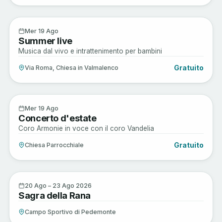
Enogastronomia
19
Mer 19 Ago
Summer live
AGO
Musica dal vivo e intrattenimento per bambini
Gratuito
Via Roma, Chiesa in Valmalenco
Arte e Cultura
19
Mer 19 Ago
Concerto d'estate
AGO
Coro Armonie in voce con il coro Vandelia
Gratuito
Chiesa Parrocchiale
Sagre e Tradizioni
20
20 Ago – 23 Ago 2026
Sagra della Rana
AGO
Campo Sportivo di Pedemonte