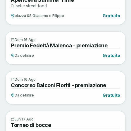
Dj set e street food
Gratuito
piazza SS Giacomo e Filippo
Sagre e Tradizioni
16
Dom 16 Ago
Premio Fedeltà Malenca - premiazione
AGO
Gratuito
Da definire
Sagre e Tradizioni
16
Dom 16 Ago
Concorso Balconi Fioriti - premiazione
AGO
Gratuito
Da definire
Musica e Spettacoli
17
Lun 17 Ago
Torneo di bocce
AGO