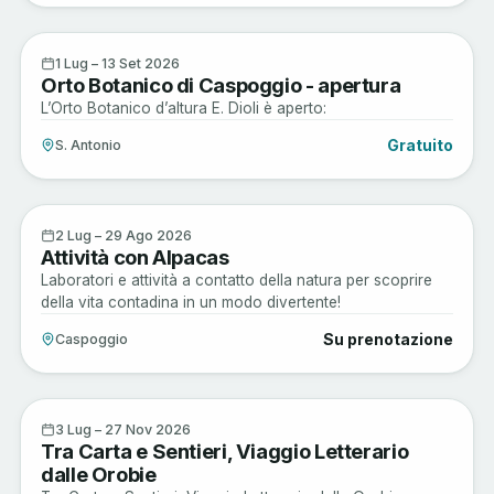
Arte e Cultura
1
1 Lug – 13 Set 2026
Orto Botanico di Caspoggio - apertura
LUG
L’Orto Botanico d’altura E. Dioli è aperto:
Gratuito
S. Antonio
Active
2
2 Lug – 29 Ago 2026
Attività con Alpacas
LUG
Laboratori e attività a contatto della natura per scoprire
della vita contadina in un modo divertente!
Su prenotazione
Caspoggio
Arte e Cultura
3
3 Lug – 27 Nov 2026
Tra Carta e Sentieri, Viaggio Letterario
LUG
dalle Orobie