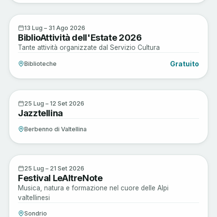
Musica e Spettacoli
13
13 Lug – 31 Ago 2026
BiblioAttività dell'Estate 2026
LUG
Tante attività organizzate dal Servizio Cultura
Gratuito
Biblioteche
Musica e Spettacoli
25
25 Lug – 12 Set 2026
Jazztellina
LUG
Berbenno di Valtellina
Musica e Spettacoli
25
25 Lug – 21 Set 2026
Festival LeAltreNote
LUG
Musica, natura e formazione nel cuore delle Alpi
valtellinesi
Sondrio