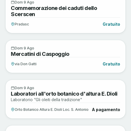
Arte e Cultura
9
Dom 9 Ago
Commemorazione dei caduti dello
AGO
Scerscen
Gratuito
Pradasc
Arte e Cultura
9
Dom 9 Ago
Mercatini di Caspoggio
AGO
Gratuito
via Don Gatti
Sagre e Tradizioni
9
Dom 9 Ago
Laboratori all'orto botanico d'altura E. Dioli
AGO
Laboratorio “Gli oleiti della tradizione"
A pagamento
Orto Botanico Altura E. Dioli Loc. S. Antonio