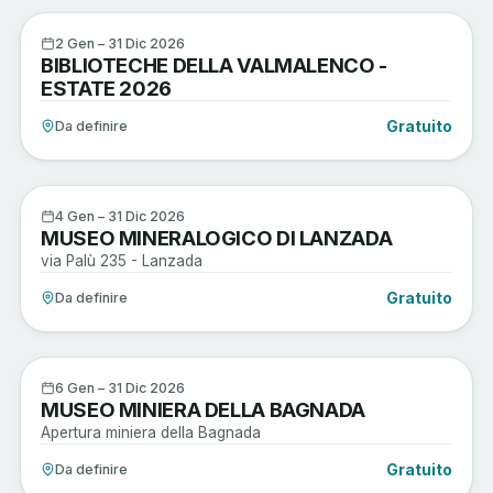
Arte e Cultura
2
2 Gen – 31 Dic 2026
BIBLIOTECHE DELLA VALMALENCO -
GEN
ESTATE 2026
Gratuito
Da definire
Arte e Cultura
4
4 Gen – 31 Dic 2026
MUSEO MINERALOGICO DI LANZADA
GEN
via Palù 235 - Lanzada
Gratuito
Da definire
Arte e Cultura
6
6 Gen – 31 Dic 2026
MUSEO MINIERA DELLA BAGNADA
GEN
Apertura miniera della Bagnada
Gratuito
Da definire