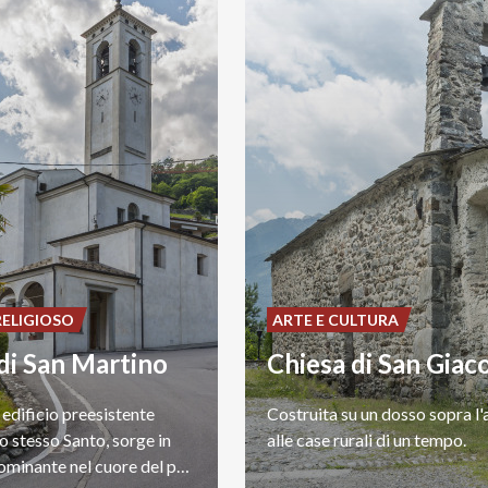
RELIGIOSO
ARTE E CULTURA
di San Martino
Chiesa di San Gia
 edificio preesistente
Costruita
su
un
dosso
sopra
l
o stesso Santo, sorge in
alle
case
rurali
di
un
tempo.
posizione dominante nel cuore del paese.