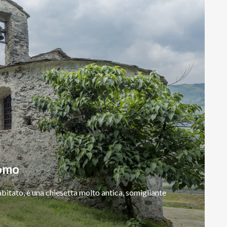
como
'abitato,
è
una
chiesetta
molto
antica,
somigliante