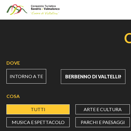
Salta
al
contenuto
principale
DOVE
INTORNO A TE
COSA
TUTTI
ARTE E CULTURA
MUSICA E SPETTACOLO
PARCHI E PAESAGGI