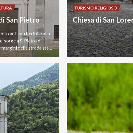
LTURA
TURISMO RELIGIOSO
di San Pietro
Chiesa di San Lore
lto antica, riferibile alla
c. sorge a S. Pietro di
Berbenno ai margini della strada statale 38.