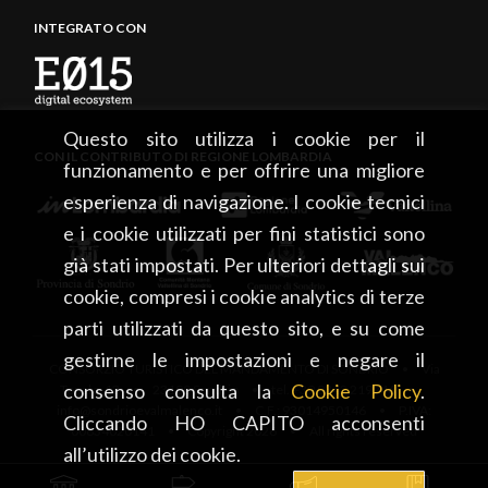
INTEGRATO CON
Questo sito utilizza i cookie per il
CON IL CONTRIBUTO DI REGIONE LOMBARDIA
funzionamento e per offrire una migliore
esperienza di navigazione. I cookie tecnici
e i cookie utilizzati per fini statistici sono
già stati impostati. Per ulteriori dettagli sui
cookie, compresi i cookie analytics di terze
parti utilizzati da questo sito, e su come
gestirne le impostazioni e negare il
CONSORZIO TURISTICO DEL MANDAMENTO DI SONDRIO • Via
consenso consulta la
Cookie Policy
.
Tonale, 13 • 23100 Sondrio • tel. +39 0342 219246 •
info@sondrioevalmalenco.it • C.F.: 93014950146 • P.IVA:
Cliccando HO CAPITO acconsenti
00834020141 • Copyright 2026 • All rights reserved
all’utilizzo dei cookie.