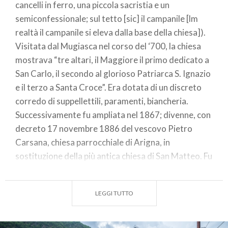
cancelli in ferro, una piccola sacristia e un
semiconfessionale; sul tetto [sic] il campanile [lm
realtà il campanile si eleva dalla base della chiesa]).
Visitata dal Mugiasca nel corso del ‘700, la chiesa
mostrava “tre altari, il Maggiore il primo dedicato a
San Carlo, il secondo al glorioso Patriarca S. Ignazio
e il terzo a Santa Croce”. Era dotata di un discreto
corredo di suppellettili, paramenti, biancheria.
Successivamente fu ampliata nel 1867; divenne, con
decreto 17 novembre 1886 del vescovo Pietro
Carsana, chiesa parrocchiale di Arigna, in
sostituzione della più antica chiesa di San Matteo. Fu
consacrata nel 1893, anno in cui fu anche decorata
da mano ad oggi ignota. Varcato il portale che si
LEGGI TUTTO
apre nella sobria facciata scandita da lesene, ci
accoglie l’aula unica. Sull’altare maggiore si eleva
un’ancona lignea scolpita, dipinta e dorata. Due sono