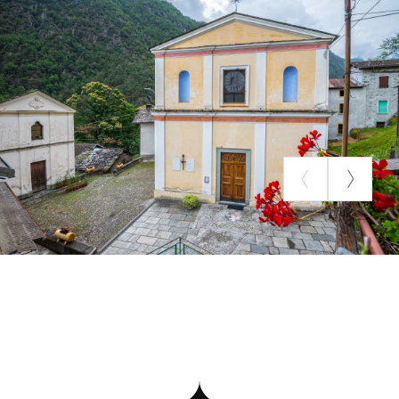
le tele di interesse custodite nell’edificio; la prima
attribuita a Cesare Ligari raffigurante un angelo che
regge la croce con Santi; la seconda attribuita a
Giovanni Battista Macolino raffigurante la
Madonna del Rosario con San Domenico e Santa
Caterina. Preziose suppellettili e paramenti
costituiscono ancor oggi il corredo della chiesa.
Sul piazzale antistante la chiesa si affaccia anche un
piccolo oratorio sul quale leggiamo D.O.M. ac S.
JOANNI BAPTISTAE A D 1699.
Fonte: Parrocchia di Ponte in Valtellina