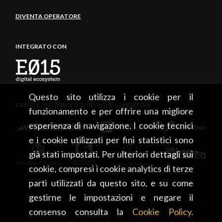
DIVENTA OPERATORE
INTEGRATO CON
Questo sito utilizza i cookie per il
CON IL CONTRIBUTO DI REGIONE LOMBARDIA
funzionamento e per offrire una migliore
esperienza di navigazione. I cookie tecnici
e i cookie utilizzati per fini statistici sono
già stati impostati. Per ulteriori dettagli sui
cookie, compresi i cookie analytics di terze
parti utilizzati da questo sito, e su come
gestirne le impostazioni e negare il
CONSORZIO TURISTICO DEL MANDAMENTO DI SONDRIO • Via
consenso consulta la
Cookie Policy
.
Tonale, 13 • 23100 Sondrio • tel. +39 0342 219246 •
info@sondrioevalmalenco.it • C.F.: 93014950146 • P.IVA: