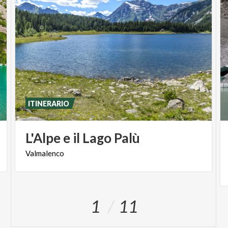
ITINERARIO
L'Alpe
e
il
Lago
Palù
Valmalenco
1
11