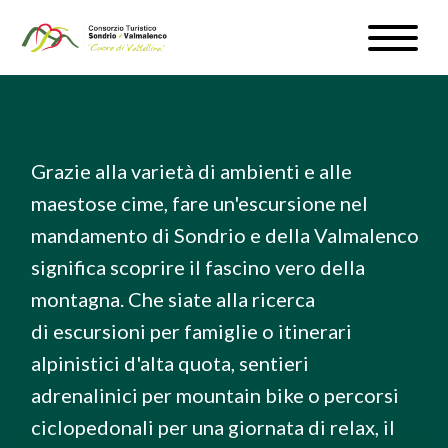
Salta
Toggle
al
naviga
WEBCAM & METEO
contenuto
principale
ISCRIVITI
Grazie alla varietà di ambienti e alle
IT
maestose cime, fare un'escursione nel
mandamento di Sondrio e della Valmalenco
significa scoprire il fascino vero della
montagna. Che siate alla ricerca
#InLOMBARDIA
di escursioni per famiglie o itinerari
alpinistici d'alta quota, sentieri
adrenalinici per mountain bike o percorsi
ciclopedonali per una giornata di relax, il