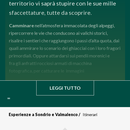
territorio vi saprà stupire con le sue mille
sfaccettature, tutte da scoprire.
Camminare
nell’atmosfera immacolata degli alpeggi,
ripercorrere le vie che conducono ai valichi storici,
risalire i sentieri che raggiungono i passi d’alta quota, dai
quali ammirare lo scenario dei ghiacciai con i loro fragori
primordiali. Oppure attardarsi sui pendii morenici e
fra gli anfratti rocciosi armati di macchina
fotografica, per catturare le immagini
LEGGI TUTTO
Itinerari
Esperienze a Sondrio e Valmalenco
Itinerari