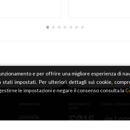
 funzionamento e per offrire una migliore esperienza di nav
già stati impostati. Per ulteriori dettagli sui cookie, compr
 gestirne le impostazioni e negare il consenso consulta la
Co
OPERATORI
INTEGRATO
CON IL CONTRI
CON
DIVENTA
OPERATORE