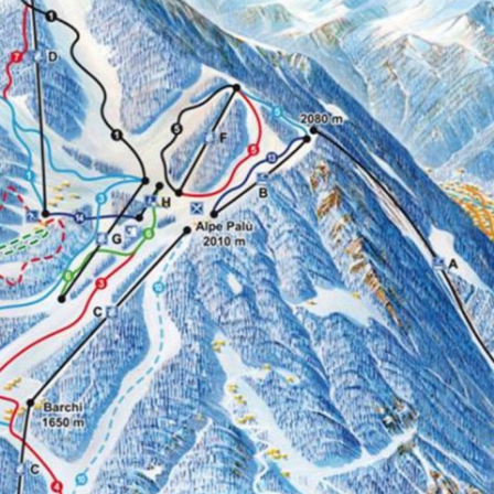
dia: Thoeni 55%, Nana 50%, Avanzi Motta 37%
e da innevamento programmato: 40km
iabile su un unico versante: 900mt
piste di fondo:
 km
- Sabbionaccio: 4 km
 Carotte: 6 km
 km
Pian del Lupo: 12 km
. Pradasc: 1,2 km (illuminata anche la sera
le 23:00, neve naturale e artificiale).
RISTORO NELLA SKI AREA