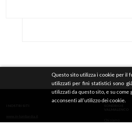
Questo sito utilizza i cookie per il
utilizzati per fini statistici sono 
utilizzati da questo sito, e su come
acconsenti all’utilizzo dei cookie.
I NOSTRI SITI
SONDRIO E
VALMALENCO
www.in-lombardia.it
Chi siamo
SOCIAL
Privacy e
Cookies