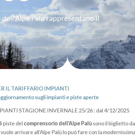
 dell'Alpe Palù rappresentano il
ER IL TARIFFARIO IMPIANTI
'aggiornamento sugli impianti e piste aperte
IANTI STAGIONE INVERNALE 25/26 : dal 4/12/2025
di piste del
comprensorio dell'Alpe Palù
sono il biglietto da
vuole arrivare all'Alpe Palù lo può fare con la modernissim