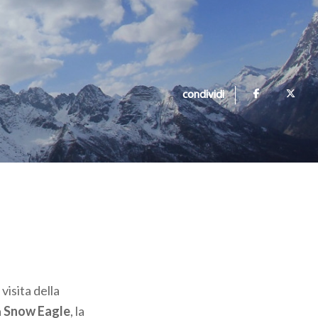
condividi
 visita della
a
Snow Eagle
, la