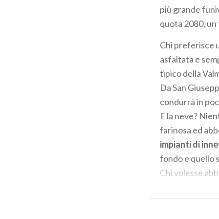
più grande funi
quota 2080, un t
Chi preferisce u
asfaltata e sem
tipico della Va
Da San Giusepp
condurrà in poch
E la neve? Nien
farinosa ed abbo
impianti di i
fondo e quello s
Chi volesse abba
assaggiare i pia
In alternativa c’
cornice del
lag