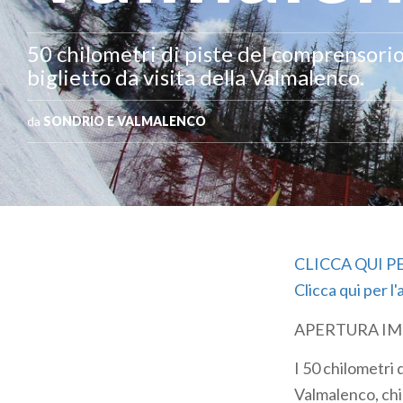
50 chilometri di piste del comprensorio
biglietto da visita della Valmalenco.
da
SONDRIO E VALMALENCO
CLICCA QUI P
Clicca qui per l
APERTURA IMP
I 50 chilometri 
Valmalenco, chi 