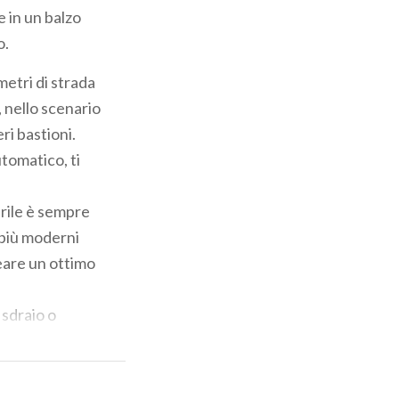
 in un balzo
o.
metri di strada
 nello scenario
ri bastioni.
tomatico, ti
prile è sempre
 più moderni
eare un ottimo
 sdraio o
e
, nella magica
ini e abeti