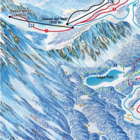
Pendenza me
Piste servit
Dislivello sc
Piste di fondo
37 km totali di 
Lago Palù: 7
S. Giuseppe 
S. Giuseppe -
Senevedo: 8
Chiareggio - 
Lanzada - loc
dalle 17:30 al
PUNTI DI 