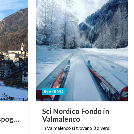
INVERNO
Sci Nordico Fondo in
Zenithlandia - Caspoggio
Valmalenco
In
Valmalenco
si
trovano
3
diversi