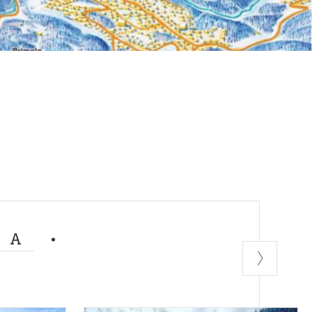
452221
51406
i sulla
 della seggiovia
MA