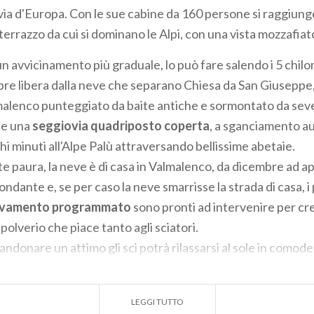
via d'Europa. Con le sue cabine da 160 persone si raggiunge
errazzo da cui si dominano le Alpi, con una vista mozzafiat
n avvicinamento più graduale, lo può fare salendo i 5 chilo
pre libera dalla neve che separano Chiesa da San Giuseppe,
lmalenco punteggiato da baite antiche e sormontato da seve
e una
seggiovia quadriposto coperta
, a sganciamento au
i minuti all'Alpe Palù attraversando bellissime abetaie.
te paura, la neve è di casa in Valmalenco, da dicembre ad a
ndante e, se per caso la neve smarrisse la strada di casa, i
nnevamento programmato
sono pronti ad intervenire per cr
polverio che piace tanto agli sciatori.
ndonare un attimo gli sci potrà rilassarsi al sole in comode
tti tipici della Valmalenco nei
rifugi
lungo le piste.
è la possibilità di fare
passeggiate
, a piedi o con le
ciaspol
LEGGI TUTTO
o Palù
: un ambiente veramente fiabesco e suggestivo con p