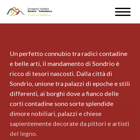
Salta
Toggle
al
naviga
WEBCAM & METEO
contenuto
principale
ISCRIVITI
Un perfetto connubio tra radici contadine
IT
e belle arti, il mandamento di Sondrio è
ricco di tesori nascosti. Dalla città di
Sondrio, unione tra palazzi di epoche e stili
differenti, ai borghi dove a fianco delle
#InLOMBARDIA
corti contadine sono sorte splendide
dimore nobiliari, palazzi e chiese
sapientemente decorate da pittori e artisti
del legno.