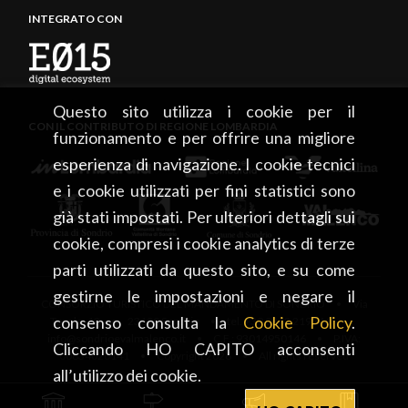
INTEGRATO CON
Questo sito utilizza i cookie per il
CON IL CONTRIBUTO DI REGIONE LOMBARDIA
funzionamento e per offrire una migliore
esperienza di navigazione. I cookie tecnici
e i cookie utilizzati per fini statistici sono
già stati impostati. Per ulteriori dettagli sui
cookie, compresi i cookie analytics di terze
parti utilizzati da questo sito, e su come
gestirne le impostazioni e negare il
CONSORZIO TURISTICO DEL MANDAMENTO DI SONDRIO • Via
consenso consulta la
Cookie Policy
.
Tonale, 13 • 23100 Sondrio • tel. +39 0342 219246 •
info@sondrioevalmalenco.it • C.F.: 93014950146 • P.IVA:
Cliccando HO CAPITO acconsenti
00834020141 • Copyright 2026 • All rights reserved
all’utilizzo dei cookie.