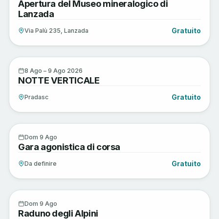
Apertura del Museo mineralogico di
AGO
Lanzada
Gratuito
Via Palù 235, Lanzada
Active
8
8 Ago – 9 Ago 2026
NOTTE VERTICALE
AGO
Gratuito
Pradasc
Active
9
Dom 9 Ago
Gara agonistica di corsa
AGO
Gratuito
Da definire
Musica e Spettacoli
9
Dom 9 Ago
Raduno degli Alpini
AGO