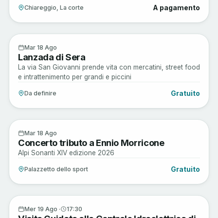
A pagamento
Chiareggio, La corte
Enogastronomia
18
Mar 18 Ago
Lanzada di Sera
AGO
La via San Giovanni prende vita con mercatini, street food
e intrattenimento per grandi e piccini
Gratuito
Da definire
Arte e Cultura
18
Mar 18 Ago
Concerto tributo a Ennio Morricone
AGO
Alpi Sonanti XIV edizione 2026
Gratuito
Palazzetto dello sport
Arte e Cultura
19
Mer 19 Ago ·
17:30
AGO