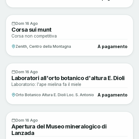
Enogastronomia
16
Dom 16 Ago
Corsa sui munt
AGO
Corsa non competitiva
A pagamento
Zenith, Centro della Montagna
Sagre e Tradizioni
16
Dom 16 Ago
Laboratori all'orto botanico d'altura E. Dioli
AGO
Laboratorio: l'ape mielina fa il miele
A pagamento
Orto Botanico Altura E. Dioli Loc. S. Antonio
Arte e Cultura
16
Dom 16 Ago
Apertura del Museo mineralogico di
AGO
Lanzada