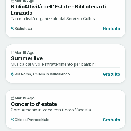
19
Mer 19 Ago
BiblioAttività dell'Estate - Biblioteca di
AGO
Lanzada
Tante attività organizzate dal Servizio Cultura
Gratuito
Biblioteca
Enogastronomia
19
Mer 19 Ago
Summer live
AGO
Musica dal vivo e intrattenimento per bambini
Gratuito
Via Roma, Chiesa in Valmalenco
Arte e Cultura
19
Mer 19 Ago
Concerto d'estate
AGO
Coro Armonie in voce con il coro Vandelia
Gratuito
Chiesa Parrocchiale