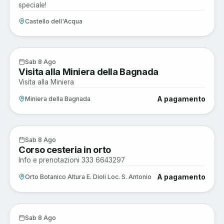
speciale!
Castello dell'Acqua
Sagre e Tradizioni
8
Sab 8 Ago
Visita alla Miniera della Bagnada
AGO
Visita alla Miniera
A pagamento
Miniera della Bagnada
Arte e Cultura
8
Sab 8 Ago
Corso cesteria in orto
AGO
Info e prenotazioni 333 6643297
A pagamento
Orto Botanico Altura E. Dioli Loc. S. Antonio
Arte e Cultura
8
Sab 8 Ago