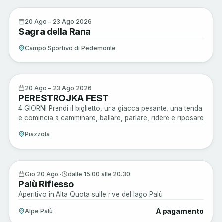
Sagre e Tradizioni
20
20 Ago – 23 Ago 2026
Sagra della Rana
AGO
Campo Sportivo di Pedemonte
Musica e Spettacoli
20
20 Ago – 23 Ago 2026
PERESTROJKA FEST
AGO
4 GIORNI Prendi il biglietto, una giacca pesante, una tenda
e comincia a camminare, ballare, parlare, ridere e riposare
Piazzola
Musica e Spettacoli
20
Gio 20 Ago ·
dalle 15.00 alle 20.30
Palù Riflesso
AGO
Aperitivo in Alta Quota sulle rive del lago Palù
A pagamento
Alpe Palù