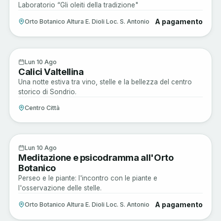
Laboratorio “Gli oleiti della tradizione"
A pagamento
Orto Botanico Altura E. Dioli Loc. S. Antonio
Enogastronomia
10
Lun 10 Ago
Calici Valtellina
AGO
Una notte estiva tra vino, stelle e la bellezza del centro
storico di Sondrio.
Centro Città
Sagre e Tradizioni
10
Lun 10 Ago
Meditazione e psicodramma all'Orto
AGO
Botanico
Perseo e le piante: l'incontro con le piante e
l'osservazione delle stelle.
A pagamento
Orto Botanico Altura E. Dioli Loc. S. Antonio