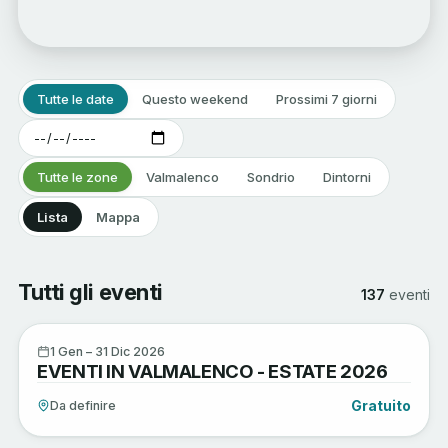
Tutte le date
Questo weekend
Prossimi 7 giorni
Tutte le zone
Valmalenco
Sondrio
Dintorni
Lista
Mappa
Tutti gli eventi
137
eventi
Arte e Cultura
1
1 Gen – 31 Dic 2026
EVENTI IN VALMALENCO - ESTATE 2026
GEN
Gratuito
Da definire