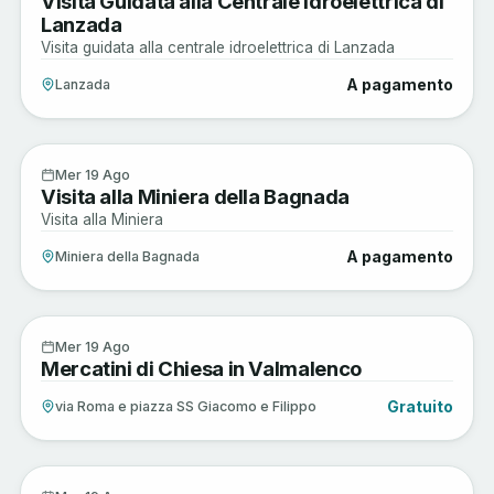
Visita Guidata alla Centrale Idroelettrica di
Lanzada
Visita guidata alla centrale idroelettrica di Lanzada
A pagamento
Lanzada
Sagre e Tradizioni
19
Mer 19 Ago
Visita alla Miniera della Bagnada
AGO
Visita alla Miniera
A pagamento
Miniera della Bagnada
Arte e Cultura
19
Mer 19 Ago
Mercatini di Chiesa in Valmalenco
AGO
Gratuito
via Roma e piazza SS Giacomo e Filippo
Musica e Spettacoli