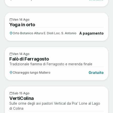
Musica e Spettacoli
14
Ven 14 Ago
Yoga in orto
AGO
A pagamento
Orto Botanico Altura E. Dioli Loc. S. Antonio
Musica e Spettacoli
14
Ven 14 Ago
Falò di Ferragosto
AGO
Tradizionale fiamma di Ferragosto e merenda finale
Gratuito
Chiareggio lungo Mallero
Active
15
Sab 15 Ago
VertiColina
AGO
Sulle orme degli avi pastori Vertical da Pra' Lone al Lago
di Colina