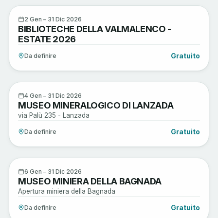
Arte e Cultura
2
2 Gen – 31 Dic 2026
BIBLIOTECHE DELLA VALMALENCO -
GEN
ESTATE 2026
Gratuito
Da definire
Arte e Cultura
4
4 Gen – 31 Dic 2026
MUSEO MINERALOGICO DI LANZADA
GEN
via Palù 235 - Lanzada
Gratuito
Da definire
Arte e Cultura
6
6 Gen – 31 Dic 2026
MUSEO MINIERA DELLA BAGNADA
GEN
Apertura miniera della Bagnada
Gratuito
Da definire