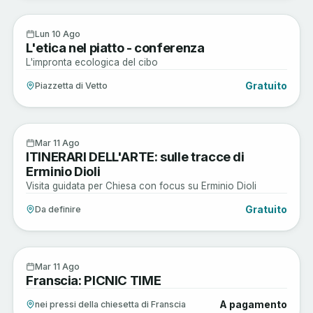
Musica e Spettacoli
10
Lun 10 Ago
L'etica nel piatto - conferenza
AGO
L'impronta ecologica del cibo
Gratuito
Piazzetta di Vetto
Arte e Cultura
11
Mar 11 Ago
ITINERARI DELL'ARTE: sulle tracce di
AGO
Erminio Dioli
Visita guidata per Chiesa con focus su Erminio Dioli
Gratuito
Da definire
Enogastronomia
11
Mar 11 Ago
Franscia: PICNIC TIME
AGO
A pagamento
nei pressi della chiesetta di Franscia