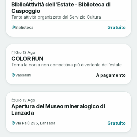
BiblioAttività dell'Estate - Biblioteca di
AGO
Caspoggio
Tante attività organizzate dal Servizio Cultura
Gratuito
Biblioteca
Musica e Spettacoli
13
Gio 13 Ago
COLOR RUN
AGO
Torna la corsa non competitiva più divertente dell'estate
A pagamento
Vassalini
Arte e Cultura
13
Gio 13 Ago
Apertura del Museo mineralogico di
AGO
Lanzada
Gratuito
Via Palù 235, Lanzada