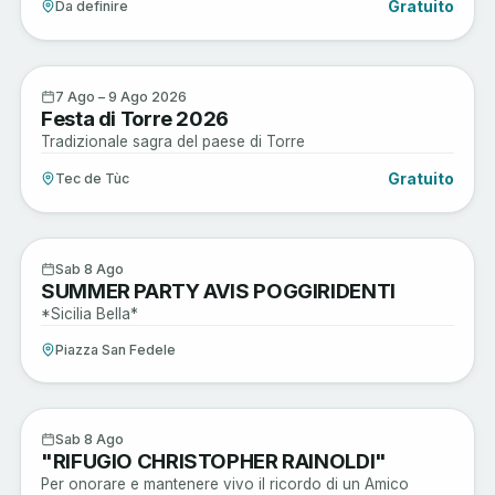
Gratuito
Da definire
Enogastronomia
7
7 Ago – 9 Ago 2026
Festa di Torre 2026
AGO
Tradizionale sagra del paese di Torre
Gratuito
Tec de Tùc
Sagre e Tradizioni
8
Sab 8 Ago
SUMMER PARTY AVIS POGGIRIDENTI
AGO
*Sicilia Bella*
Piazza San Fedele
Active
8
Sab 8 Ago
"RIFUGIO CHRISTOPHER RAINOLDI"
AGO
Per onorare e mantenere vivo il ricordo di un Amico