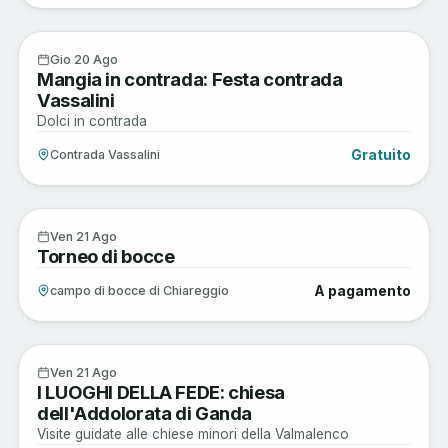
Enogastronomia
20
Gio 20 Ago
Mangia in contrada: Festa contrada
AGO
Vassalini
Dolci in contrada
Gratuito
Contrada Vassalini
Musica e Spettacoli
21
Ven 21 Ago
Torneo di bocce
AGO
A pagamento
campo di bocce di Chiareggio
Arte e Cultura
21
Ven 21 Ago
I LUOGHI DELLA FEDE: chiesa
AGO
dell'Addolorata di Ganda
Visite guidate alle chiese minori della Valmalenco