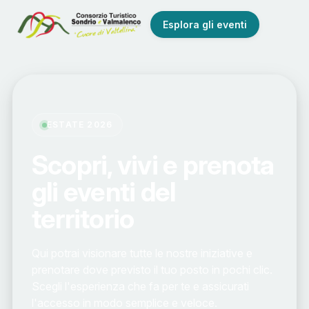
Esplora gli eventi
ESTATE 2026
Scopri, vivi e prenota
gli eventi del
territorio
Qui potrai visionare tutte le nostre iniziative e
prenotare dove previsto il tuo posto in pochi clic.
Scegli l'esperienza che fa per te e assicurati
l'accesso in modo semplice e veloce.