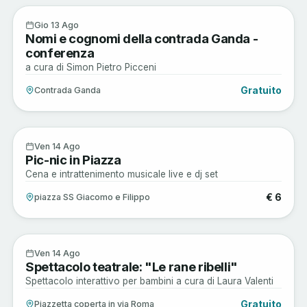
Arte e Cultura
13
Gio 13 Ago
Nomi e cognomi della contrada Ganda -
AGO
conferenza
a cura di Simon Pietro Picceni
Gratuito
Contrada Ganda
Enogastronomia
14
Ven 14 Ago
Pic-nic in Piazza
AGO
Cena e intrattenimento musicale live e dj set
€ 6
piazza SS Giacomo e Filippo
Arte e Cultura
14
Ven 14 Ago
Spettacolo teatrale: "Le rane ribelli"
AGO
Spettacolo interattivo per bambini a cura di Laura Valenti
Gratuito
Piazzetta coperta in via Roma