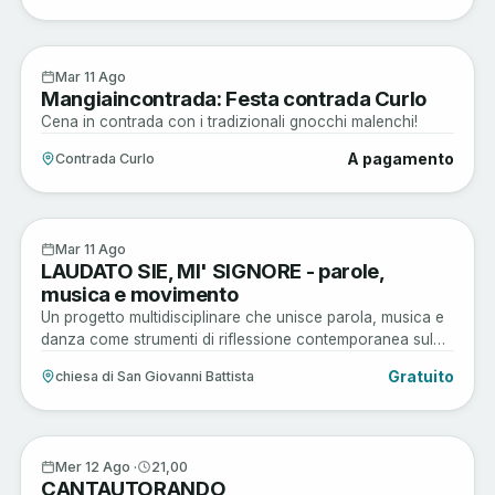
Enogastronomia
11
Mar 11 Ago
Mangiaincontrada: Festa contrada Curlo
AGO
Cena in contrada con i tradizionali gnocchi malenchi!
A pagamento
Contrada Curlo
Arte e Cultura
11
Mar 11 Ago
LAUDATO SIE, MI' SIGNORE - parole,
AGO
musica e movimento
Un progetto multidisciplinare che unisce parola, musica e
danza come strumenti di riflessione contemporanea sul
rapporto tra essere umano, ambiente e comunità.
Gratuito
chiesa di San Giovanni Battista
Musica e Spettacoli
12
Mer 12 Ago ·
21,00
CANTAUTORANDO
AGO