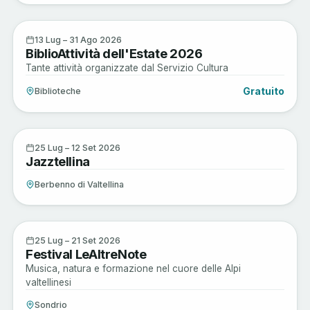
Musica e Spettacoli
13
13 Lug – 31 Ago 2026
BiblioAttività dell'Estate 2026
LUG
Tante attività organizzate dal Servizio Cultura
Gratuito
Biblioteche
Musica e Spettacoli
25
25 Lug – 12 Set 2026
Jazztellina
LUG
Berbenno di Valtellina
Musica e Spettacoli
25
25 Lug – 21 Set 2026
Festival LeAltreNote
LUG
Musica, natura e formazione nel cuore delle Alpi
valtellinesi
Sondrio