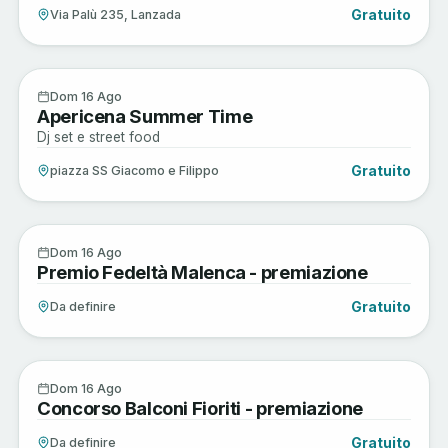
Gratuito
Via Palù 235, Lanzada
Enogastronomia
16
Dom 16 Ago
Apericena Summer Time
AGO
Dj set e street food
Gratuito
piazza SS Giacomo e Filippo
Sagre e Tradizioni
16
Dom 16 Ago
Premio Fedeltà Malenca - premiazione
AGO
Gratuito
Da definire
Sagre e Tradizioni
16
Dom 16 Ago
Concorso Balconi Fioriti - premiazione
AGO
Gratuito
Da definire