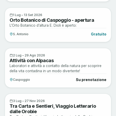
Arte e Cultura
1
1 Lug – 13 Set 2026
Orto Botanico di Caspoggio - apertura
LUG
L’Orto Botanico d’altura E. Dioli è aperto:
Gratuito
S. Antonio
Active
2
2 Lug – 29 Ago 2026
Attività con Alpacas
LUG
Laboratori e attività a contatto della natura per scoprire
della vita contadina in un modo divertente!
Su prenotazione
Caspoggio
Arte e Cultura
3
3 Lug – 27 Nov 2026
Tra Carta e Sentieri, Viaggio Letterario
LUG
dalle Orobie