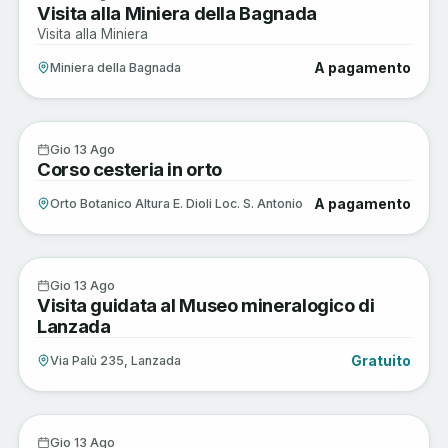
Visita alla Miniera della Bagnada
AGO
Visita alla Miniera
A pagamento
Miniera della Bagnada
Arte e Cultura
13
Gio 13 Ago
Corso cesteria in orto
AGO
A pagamento
Orto Botanico Altura E. Dioli Loc. S. Antonio
Arte e Cultura
13
Gio 13 Ago
Visita guidata al Museo mineralogico di
AGO
Lanzada
Gratuito
Via Palù 235, Lanzada
Musica e Spettacoli
13
Gio 13 Ago