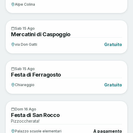
Alpe Colina
Arte e Cultura
15
Sab 15 Ago
Mercatini di Caspoggio
AGO
Gratuito
via Don Gatti
Enogastronomia
15
Sab 15 Ago
Festa di Ferragosto
AGO
Gratuito
Chiareggio
Enogastronomia
16
Dom 16 Ago
Festa di San Rocco
AGO
Pizzoccherata!
A pagamento
Palazzo scuole elementari