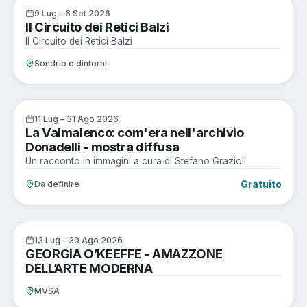
Active
9
9 Lug – 6 Set 2026
Il Circuito dei Retici Balzi
LUG
Il Circuito dei Retici Balzi
Sondrio e dintorni
Arte e Cultura
11
11 Lug – 31 Ago 2026
La Valmalenco: com'era nell'archivio
LUG
Donadelli - mostra diffusa
Un racconto in immagini a cura di Stefano Grazioli
Gratuito
Da definire
Arte e Cultura
13
13 Lug – 30 Ago 2026
GEORGIA O’KEEFFE - AMAZZONE
LUG
DELL’ARTE MODERNA
MVSA