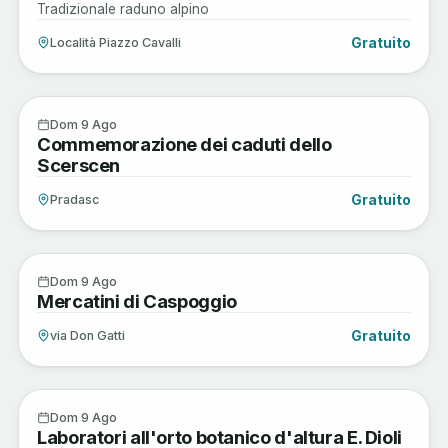
Tradizionale raduno alpino
Gratuito
Località Piazzo Cavalli
Arte e Cultura
9
Dom 9 Ago
Commemorazione dei caduti dello
AGO
Scerscen
Gratuito
Pradasc
Arte e Cultura
9
Dom 9 Ago
Mercatini di Caspoggio
AGO
Gratuito
via Don Gatti
Sagre e Tradizioni
9
Dom 9 Ago
Laboratori all'orto botanico d'altura E. Dioli
AGO