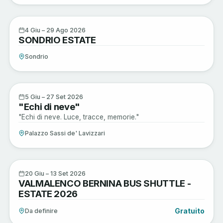
Musica e Spettacoli
4
4 Giu – 29 Ago 2026
SONDRIO ESTATE
GIU
Sondrio
Arte e Cultura
5
5 Giu – 27 Set 2026
"Echi di neve"
GIU
"Echi di neve. Luce, tracce, memorie."
Palazzo Sassi de' Lavizzari
Sagre e Tradizioni
20
20 Giu – 13 Set 2026
VALMALENCO BERNINA BUS SHUTTLE -
GIU
ESTATE 2026
Gratuito
Da definire