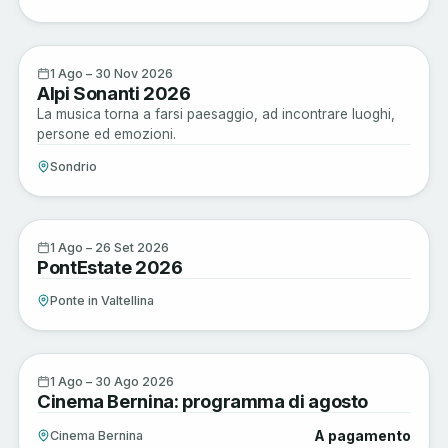
Musica e Spettacoli
1
1 Ago – 30 Nov 2026
Alpi Sonanti 2026
AGO
La musica torna a farsi paesaggio, ad incontrare luoghi,
persone ed emozioni.
Sondrio
Musica e Spettacoli
1
1 Ago – 26 Set 2026
PontEstate 2026
AGO
Ponte in Valtellina
Musica e Spettacoli
1
1 Ago – 30 Ago 2026
Cinema Bernina: programma di agosto
AGO
A pagamento
Cinema Bernina