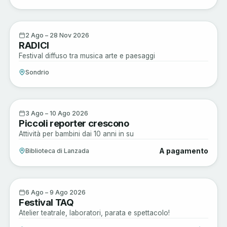
Musica e Spettacoli
2
2 Ago – 28 Nov 2026
RADICI
AGO
Festival diffuso tra musica arte e paesaggi
Sondrio
Musica e Spettacoli
3
3 Ago – 10 Ago 2026
Piccoli reporter crescono
AGO
Attività per bambini dai 10 anni in su
A pagamento
Biblioteca di Lanzada
Arte e Cultura
6
6 Ago – 9 Ago 2026
Festival TAQ
AGO
Atelier teatrale, laboratori, parata e spettacolo!