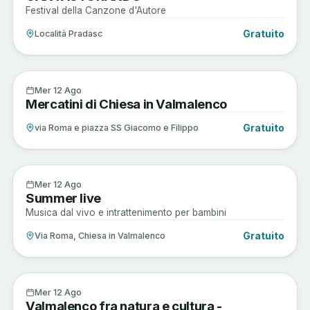
Festival della Canzone d'Autore
Gratuito
Località Pradasc
Arte e Cultura
12
Mer 12 Ago
Mercatini di Chiesa in Valmalenco
AGO
Gratuito
via Roma e piazza SS Giacomo e Filippo
Enogastronomia
12
Mer 12 Ago
Summer live
AGO
Musica dal vivo e intrattenimento per bambini
Gratuito
Via Roma, Chiesa in Valmalenco
Arte e Cultura
12
Mer 12 Ago
Valmalenco fra natura e cultura -
AGO