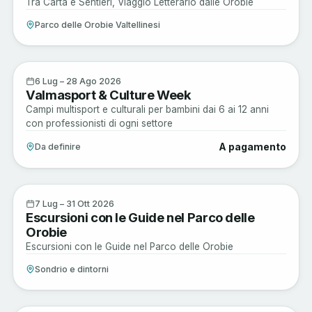
Tra Carta e Sentieri, Viaggio Letterario dalle Orobie
Parco delle Orobie Valtellinesi
Musica e Spettacoli
6
6 Lug – 28 Ago 2026
Valmasport & Culture Week
LUG
Campi multisport e culturali per bambini dai 6 ai 12 anni
con professionisti di ogni settore
A pagamento
Da definire
Active
7
7 Lug – 31 Ott 2026
Escursioni con le Guide nel Parco delle
LUG
Orobie
Escursioni con le Guide nel Parco delle Orobie
Sondrio e dintorni