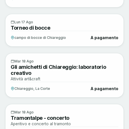
Musica e Spettacoli
17
Lun 17 Ago
Torneo di bocce
AGO
A pagamento
campo di bocce di Chiareggio
Musica e Spettacoli
18
Mar 18 Ago
Gli amichetti di Chiareggio: laboratorio
AGO
creativo
Attività art&craft
A pagamento
Chiareggio, La Corte
Musica e Spettacoli
18
Mar 18 Ago
Tramontalpe - concerto
AGO
Aperitivo e concerto al tramonto