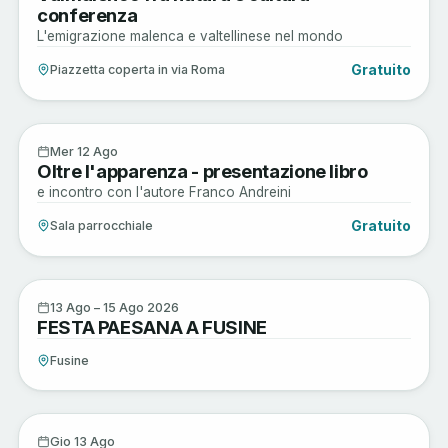
conferenza
L'emigrazione malenca e valtellinese nel mondo
Gratuito
Piazzetta coperta in via Roma
Arte e Cultura
12
Mer 12 Ago
Oltre l'apparenza - presentazione libro
AGO
e incontro con l'autore Franco Andreini
Gratuito
Sala parrocchiale
Sagre e Tradizioni
13
13 Ago – 15 Ago 2026
FESTA PAESANA A FUSINE
AGO
Fusine
Sagre e Tradizioni
13
Gio 13 Ago