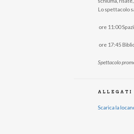
schiuma, risate,
Lo spettacolo 
ore 11:00
Spazi
ore 17:45
Bibli
Spettacolo promo
ALLEGATI
Scarica la locan