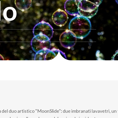
lo
n
del duo artistico "MoonSlide"
:
due imbranati lavavetri, un 