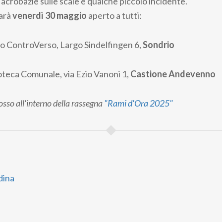
 acrobazie sulle scale e qualche piccolo incidente.
sarà
venerdì 30 maggio
aperto a tutti:
o ControVerso, Largo Sindelfingen 6,
Sondrio
oteca Comunale, via Ezio Vanoni 1,
Castione Andevenno
sso all'interno della rassegna
"Rami d'Ora 2025"
dina