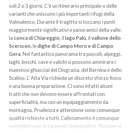
soli 2 o 3 giorni. C'è un itinerario principale o delle
varianti che uniscono i più importanti rifugi della
Valmalenco. Durante il tragitto si toccano i punti
maggiormente significativi e panoramici della valle:
la
conca di Chiareggio
, il
lago Palù
, il
vallone dello
Scerscen
, le
dighe di Campo Moro e di Campo
Gera
. Nel fantastico panorama tra pascoli, alpeggi,
laghi, boschi, cave e valichi si possono ammirare i
maestosi ghiacciai del Disgrazia, del Bernina e dello
Scalino. L' Alta Via richiede un discreto sforzo fisico
e una buona preparazione. Ci sono infatti alcuni
tratti che non devono essere affrontati con
superficialità, ma con un equipaggiamento da
montagna. Prudenza e attenzione sono comunque
qualità richieste a tutti. L'allenamento è comunque
consigliato per le tappe più impegnative. Siccome si