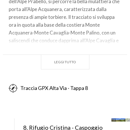
dell'Alpe Prabello, si percorre la bella mulattiera che
porta all'Alpe Acquanera, caratterizzata dalla
presenza di ampie torbiere. Il tracciato si sviluppa
ora in quota alla base della costiera Monte
Acquanera-Monte Cavaglia-Monte Palino, con un
saliscendi che conduce dapprima all'Alpe Cavaglia e
scende infine sull'ex area sciistica di piazzo Cavalli.
Raggiunto Piazzo Cavalli è possibile scendere
LEGGI TUTTO
rapidamente Caspoggio dalle ex piste da sci e quindi
con i mezzi pubblici di nuovo Torre di Santa Maria. In
alternativa da Piazzo Cavalli si può scendere
direttamente a Torre passando dai nuclei abitativi di
Traccia GPX Alta Via - Tappa 8
Prà Mosin e Dagua.
8. Rifugio Cristina - Caspoggio