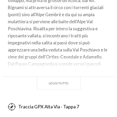
sviluppo, ma priva di grosse difficoltà; dal Rif.
Bignami si attraversa il circo con i torrenti glaciali
(ponti) sino all'Alpe Gembrè e da qui su ampia
mulattiera si perviene alle baite dell'Alpe Val
Poschiavina. Risalita per intero la suggestiva e
riposante vallata, si incontrano i tratti più
impegnativi nella salita ai passi dove si può
apprezzare una bella veduta sulla Val Poschiavo e le
cime dei gruppi dell'Ortles-Cevedale e Adamello.
Dal Passo Campagneda si scende verso i pascoli
dell'omonimo alpeggio incontrando una serie di
gradevoli laghetti per poi deviare verso sud ovest in
LEGGI TUTTO
direzione dell'Alpe Prabello e del Rif. Cristina Il
percorso descritto segue sino all'Alpe di Val
Poschiavina un tratto di variante; il percorso base,
di analoga lunghezza e durata, prevede la discesa
Traccia GPX Alta Via - Tappa 7
alla diga di Gera 2100m.