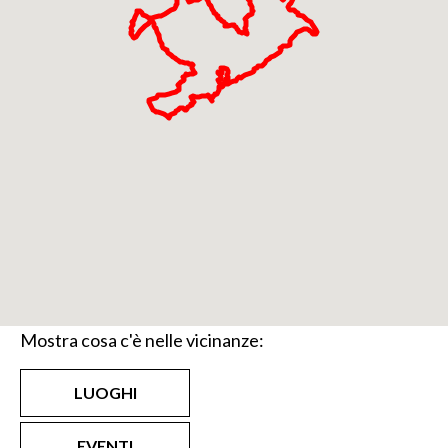
esperti del luogo. Informazioni sulle previsioni
meteo del tempo sono reperibili
su
www.arpalombardia.it
o consultando il bollettino
svizzero
www.meteosuisse.ch
Tutti i rifugi dispongono del telefono e lungo una
buona parte dei percorsi il telefono cellulare ha una
buona ricezione del segnale. Solo in caso
strettamente necessario allertiamo il soccorso
alpino: numero di soccorso 112.
Cartografia:
Carta Bernina - Sondrio 1:50.000 Kompass
Mostra cosa c'è nelle vicinanze:
Carta nazionale Svizzera 1:50.000 n.268
Julierpass, n. 278 Monte Disgrazia, n.279
LUOGHI
Brusio
Cartina escursionistica comunità montana
EVENTI