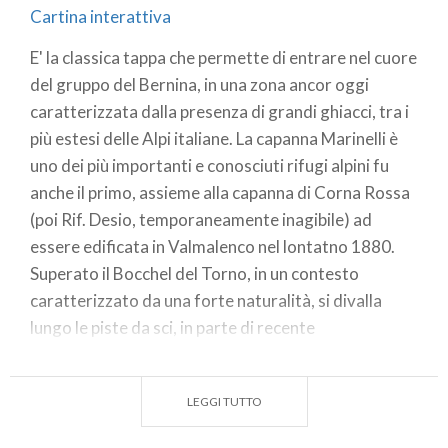
Cartina interattiva
E' la classica tappa che permette di entrare nel cuore
del gruppo del Bernina, in una zona ancor oggi
caratterizzata dalla presenza di grandi ghiacci, tra i
più estesi delle Alpi italiane. La capanna Marinelli è
uno dei più importanti e conosciuti rifugi alpini fu
anche il primo, assieme alla capanna di Corna Rossa
(poi Rif. Desio, temporaneamente inagibile) ad
essere edificata in Valmalenco nel lontatno 1880.
Superato il Bocchel del Torno, in un contesto
caratterizzato da una forte naturalità, si divalla
lungo le piste da sci, in parte di recente
realizzazione, per raggiungere e seguire l'antica
mulattiera che da Lanzada portava al Rif. Marinelli,
LEGGI TUTTO
attraverso estesi boschi, i pascoli dell'Alpe
Campascio e quelli più alti dell'Alpe Musella. A monte