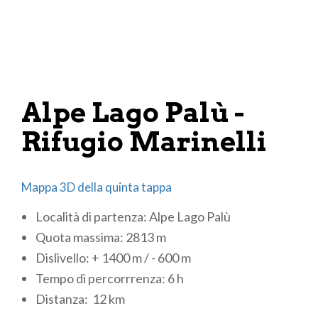
Per il pernottamento:
Rifugio Lago Palù, +39 0342 452201
Rifugio Motta (pochi posti disponibili), +39 0342
451406
Alpe Lago Palù -
Rifugio Longoni, +39 0342 451120
Rifugio Marinelli Bombardieri, +39 0342 511577
Rifugio Marinelli
Mappa 3D della quinta tappa
Località di partenza: Alpe Lago Palù
Quota massima: 2813 m
Dislivello: + 1400 m / - 600 m
Tempo di percorrrenza: 6 h
Distanza: 12 km