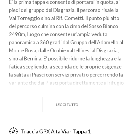
E' la prima tappa e consente di portarsi in quota, ai
piedi del gruppo del Disgrazia. Il percorso risale la
Val Torreggio sino al Rif. Cometti. Il punto più alto
del percorso culmina con la cima del Sasso Bianco
2490m, luogo che consente un'ampia veduta
panoramica a 360 gradi dal Gruppo dell'Adamello al
Monte Rosa, dalle Orobie valtellinesi al Disgrazia,
sino al Bernina. E' possibile ridurne la lunghezza e la
fatica scegliendo, a seconda delle proprie esigenze,
la salita ai Piasci con servizi privati o percorrendo la
variante che dai Piasci porta direttamente al rifugio
Bosio. Un'altra variante è segnalata dall'alpeggio di
Aroglio superiore alla chiesa che si affaccia alla
LEGGI TUTTO
Valmalenco.
NOTE: La strada da Torre Santa Maria fino all'Alpe
Piasci è transitabile, previo acquisto di permesso nel
Traccia GPX Alta Via - Tappa 1