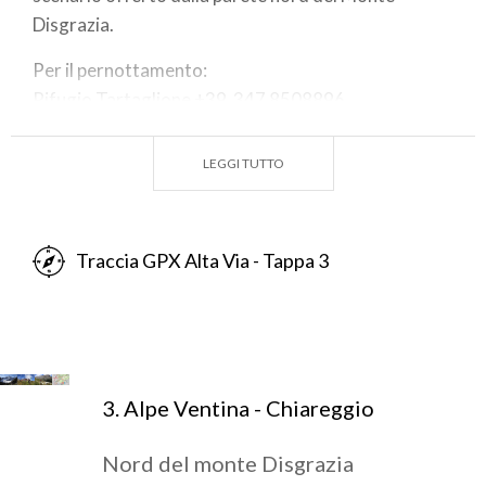
Disgrazia.
Per il pernottamento:
Rifugio Tartaglione +39 347 8508896
Hotel di Chiareggio (Gembro, Pian del Lupo, Tana
del Grillo, Chiareggio, Genziana)
LEGGI TUTTO
Traccia GPX Alta Via - Tappa 3
3. Alpe Ventina - Chiareggio
Nord del monte Disgrazia