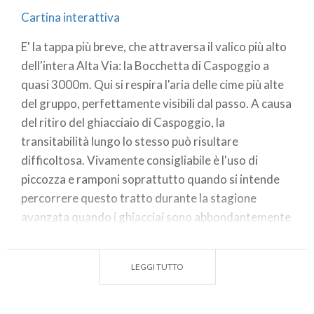
Cartina interattiva
E' la tappa più breve, che attraversa il valico più alto
dell'intera Alta Via: la Bocchetta di Caspoggio a
quasi 3000m. Qui si respira l'aria delle cime più alte
del gruppo, perfettamente visibili dal passo. A causa
del ritiro del ghiacciaio di Caspoggio, la
transitabilità lungo lo stesso può risultare
difficoltosa. Vivamente consigliabile è l'uso di
piccozza e ramponi soprattutto quando si intende
percorrere questo tratto durante la stagione
avanzata quando i ghiacciai sono abbondantemente
crepacciati.
Un'altra possibilità che consiste nel percorrere la
LEGGI TUTTO
variante "alta", in gran parte su ghiacciaio,
attraverso il Passo Marinelli orientale 3090m,