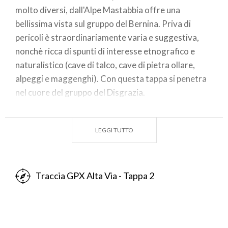
molto diversi, dall'Alpe Mastabbia offre una
bellissima vista sul gruppo del Bernina. Priva di
pericoli è straordinariamente varia e suggestiva,
nonchè ricca di spunti di interesse etnografico e
naturalistico (cave di talco, cave di pietra ollare,
alpeggi e maggenghi). Con questa tappa si penetra
nel cuore del gruppo del Disgrazia.
NOTE:
LEGGI TUTTO
- E' possibile dall'Alpe Giumellino proseguire fino
all'Alpe Pirlo e poi risalire. In questo caso si allunga la
tappa di circa un'ora di cammino. All'alpe Pirlo si
Traccia GPX Alta Via - Tappa 2
possono vedere antichi torni utilizzati per la
lavorazione della pietra ollare.