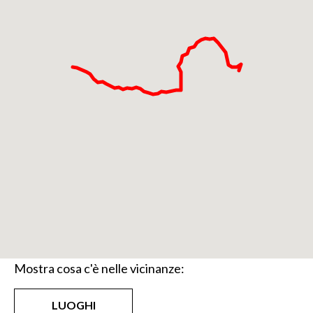
tappa dell’Alta Via della Valmalenco.
In aggiunta lungo il percorso del ritorno, circa a
quota 2200 metri, è possibile deviare a sx per
andare a vedere il Lago Nero che si trova sotto il
Monte Braccia. Bellissimo anche questo laghetto. Lì,
seguendo i segnavia bianchi, c'è una traccia che
permette di arrivare speditamente a congiungersi al
sentiero fatto in salita e quindi tornare alla pineta di
Primolo.
Mostra cosa c'è nelle vicinanze:
LUOGHI