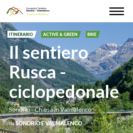
Salta
Toggle
al
naviga
WEBCAM & METEO
contenuto
principale
ITINERARIO
ACTIVE & GREEN
BIKE
ISCRIVITI
Il sentiero
IT
Rusca -
ciclopedonale
#InLOMBARDIA
Sondrio - Chiesa in Valmalenco
da
SONDRIO E VALMALENCO