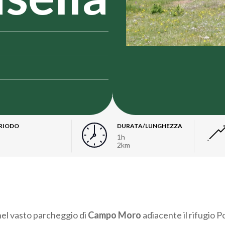
RIODO
DURATA/LUNGHEZZA
1h
2km
 nel vasto parcheggio di
Campo Moro
adiacente il rifugio P