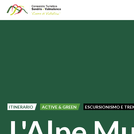
Salta
al
contenuto
principale
ITINERARIO
ACTIVE & GREEN
ESCURSIONISMO E TRE
L'Alpe Mu