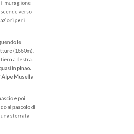
 il muraglione
i scende verso
azioni per i
guendo le
vetture (1880m).
tiero a destra.
quasi in pinao.
'
Alpe Musella
pascio e poi
do al pascolo di
e una sterrata