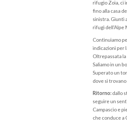
rifugio Zoia, ci
fino alla casa 
sinistra. Giunti 
rifugi dell'Alpe
Continuiamo per
indicazioni per 
Oltrepassata la 
Saliamo in un bo
Superato un torr
dove si trovano 
Ritorno:
dallo s
seguire un senti
Campascio e pieg
che conduce a