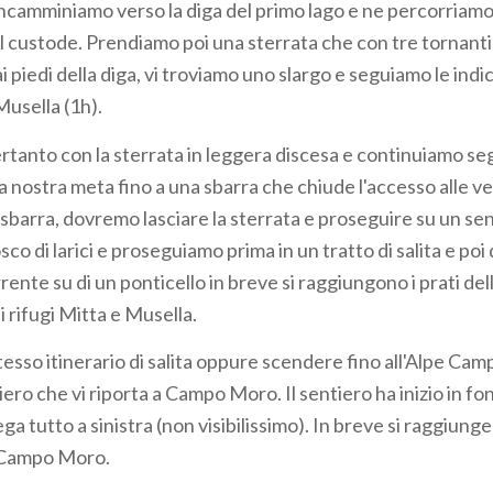
 incamminiamo verso la diga del primo lago e ne percorriamo
del custode. Prendiamo poi una sterrata che con tre tornant
ai piedi della diga, vi troviamo uno slargo e seguiamo le indic
 Musella (1h).
tanto con la sterrata in leggera discesa e continuiamo se
la nostra meta fino a una sbarra che chiude l'accesso alle 
sbarra, dovremo lasciare la sterrata e proseguire su un sen
sco di larici e proseguiamo prima in un tratto di salita e poi 
ente su di un ponticello in breve si raggiungono i prati dell
i rifugi Mitta e Musella.
tesso itinerario di salita oppure scendere fino all'Alpe Cam
ero che vi riporta a Campo Moro. Il sentiero ha inizio in fon
a tutto a sinistra (non visibilissimo). In breve si raggiung
 Campo Moro.