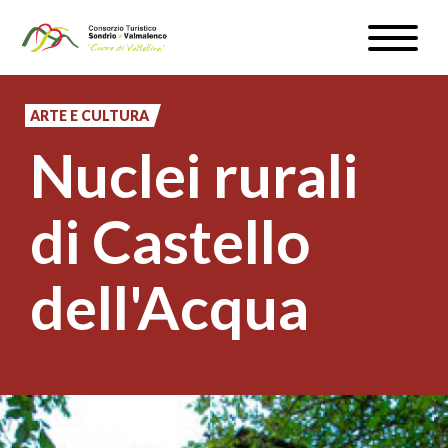
Salta
Toggle
al
naviga
WEBCAM & METEO
contenuto
principale
ARTE E CULTURA
ISCRIVITI
Nuclei rurali
IT
di Castello
dell'Acqua
#InLOMBARDIA