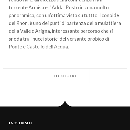
torrente Armisa e l' Adda. Posto in zona molto
panoramica, con un'ottima vista su tuttto il conoide
del Rhon, è uno dei punti di partenza della mulattiera
della Valle d'Arigna, interessante percorso che si
snoda tra i nucei storici del versante orobico di
Ponte e Castello dell'Acqua.
TIZZONE BASSO
Comune:
Castello dell'Acqua
LEGGI TUTTO
Località:
Percorsa la S.P. 31 fino al Municipio di
Castello dell'Acqua, si prosegue su strada asfaltata
in direzione Piazzola fino ad incontrare, a lato di un
tornante, il breve vicolo di accesso alla contrada.
Epoca:
1600-1800
I NOSTRI SITI
Per chi ha voglia di fare un salto deciso indietro nel