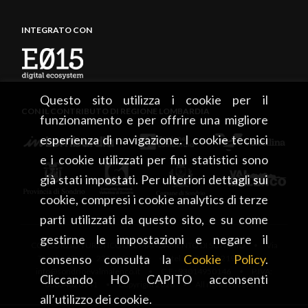
INTEGRATO CON
Questo sito utilizza i cookie per il
CON IL CONTRIBUTO DI REGIONE LOMBARDIA
funzionamento e per offrire una migliore
esperienza di navigazione. I cookie tecnici
e i cookie utilizzati per fini statistici sono
già stati impostati. Per ulteriori dettagli sui
cookie, compresi i cookie analytics di terze
parti utilizzati da questo sito, e su come
gestirne le impostazioni e negare il
CONSORZIO TURISTICO DEL MANDAMENTO DI SONDRIO • Via
consenso consulta la
Cookie Policy
.
Tonale, 13 • 23100 Sondrio • tel. +39 0342 219246 •
info@sondrioevalmalenco.it • C.F.: 93014950146 • P.IVA:
Cliccando HO CAPITO acconsenti
00834020141 • Copyright 2026 • All rights reserved
all’utilizzo dei cookie.