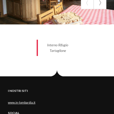
Interno Rifugio
Tartaglione
I NOSTRI SITI
www.in-lombardia.it
SOCIAL