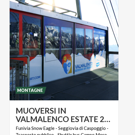
MONTAGNE
MUOVERSI IN
VALMALENCO ESTATE 2026
Funivia
Snow
Eagle
-
Seggiovia
di
Caspoggio
-
Trasporto
pubblico
-
Shuttle
bus
Campo
Moro