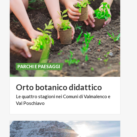
PARCHI E PAESAGGI
Orto
botanico
didattico
Le
quattro
stagioni
nei
Comuni
di
Valmalenco
e
Val
Poschiavo