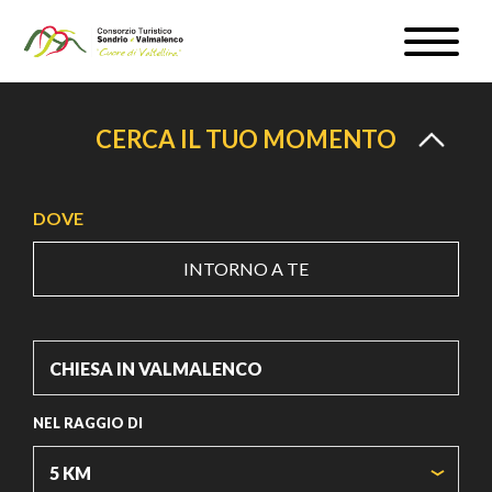
Salta
Toggle
al
naviga
WEBCAM & METEO
contenuto
principale
ISCRIVITI
CERCA IL TUO MOMENTO
IT
DOVE
INTORNO A TE
#InLOMBARDIA
NEL RAGGIO DI