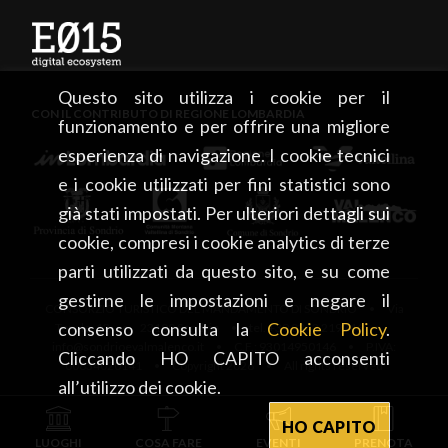
Questo sito utilizza i cookie per il
CON IL CONTRIBUTO DI REGIONE LOMBARDIA
funzionamento e per offrire una migliore
esperienza di navigazione. I cookie tecnici
e i cookie utilizzati per fini statistici sono
già stati impostati. Per ulteriori dettagli sui
cookie, compresi i cookie analytics di terze
parti utilizzati da questo sito, e su come
gestirne le impostazioni e negare il
CONSORZIO TURISTICO DEL MANDAMENTO DI SONDRIO • Via
consenso consulta la
Cookie Policy
.
Tonale, 13 • 23100 Sondrio • tel. +39 0342 219246 •
info@sondrioevalmalenco.it • C.F.: 93014950146 • P.IVA:
Cliccando HO CAPITO acconsenti
00834020141 • Copyright 2026 • All rights reserved
all’utilizzo dei cookie.
HO CAPITO
LUOGHI
COSA FARE
EVENTI
PRENOTA