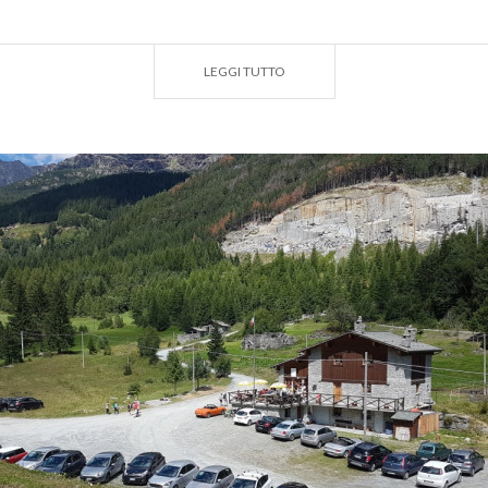
li amanti degli animali e per coloro che desiderano passare
o con la natura, è possibile effettuare
passeggiate a cava
LEGGI TUTTO
a per bambini che per adulti.
ntro si possono fare diverse
passeggiate
più o meno imp
ellissimo Lagazzuolo, Sentiero dei Cervi, Sentiero Rusca, C
emergenti degli ultimi anni è il Nordic Walking, la tecnica
i bastoncini nata in Scandinavia.
è molto salutare in quanto coinvolge il 96% dei muscoli del
otare delle lezioni private o collettive eseguite da maestri q