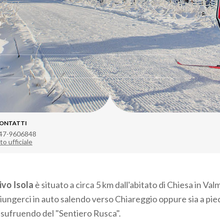
e
ONTATTI
47-9606848
to ufficiale
ivo Isola
è situato a circa 5 km dall'abitato di Chiesa in Va
iungerci in auto salendo verso Chiareggio oppure sia a pied
sufruendo del "Sentiero Rusca".