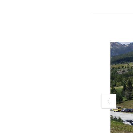
In estate, per g
stretto contatt
accompagnati si
Partendo dal Ce
ad esempio il b
tanto altro....
Uno degli sport 
con l´ausilio de
Questa tencica 
´ possibile pren