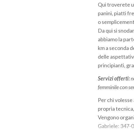
Qui troverete un
panini, piatti f
o semplicemente 
Da qui si snodan
abbiamo la part
km a seconda de
delle aspettativ
principianti, graz
Servizi offerti:
n
femminile con ser
Per chi volesse 
propria tecnica,
Vengono organiz
Gabriele: 347-