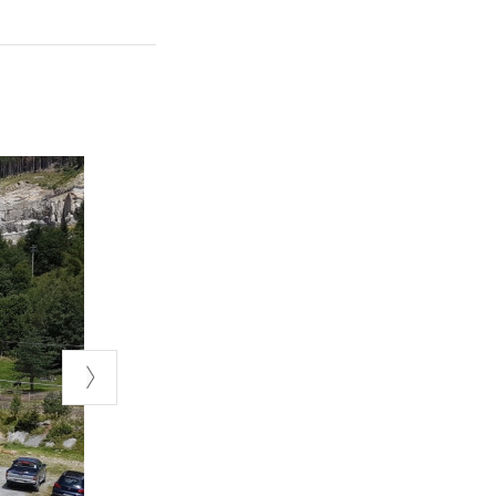
 una giornata a
llo
egnative come
hiareggio e
 di camminata
 nostro corpo. E
ualificati.