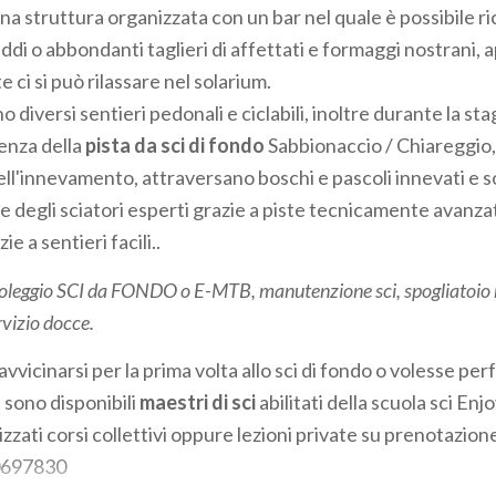
a struttura organizzata con un bar nel quale è possibile ri
reddi o abbondanti taglieri di affettati e formaggi nostrani, a
ci si può rilassare nel solarium.
o diversi sentieri pedonali e ciclabili, inoltre durante la s
enza della
pista da sci di fondo
Sabbionaccio / Chiareggio,
ll'innevamento, attraversano boschi e pascoli innevati e so
e degli sciatori esperti grazie a piste tecnicamente avanza
ie a sentieri facili..
oleggio SCI da FONDO o E-MTB, manutenzione sci, spogliatoio 
vizio docce.
avvicinarsi per la prima volta allo sci di fondo o volesse per
 sono disponibili
maestri di sci
abilitati della scuola sci Enj
zati corsi collettivi oppure lezioni private su prenotazion
0697830