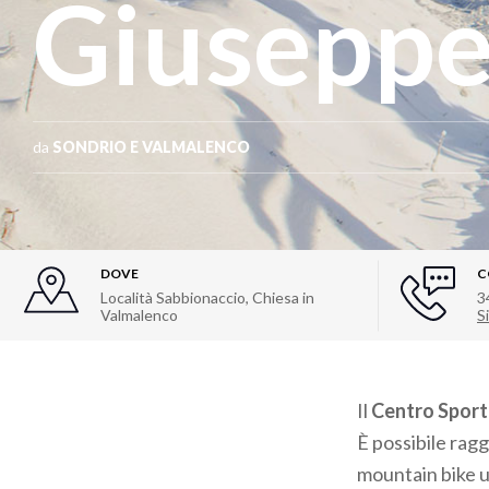
Giusepp
da
SONDRIO E VALMALENCO
DOVE
C
Località Sabbionaccio, Chiesa in
3
Valmalenco
Si
Il
Centro Sport
È possibile ragg
mountain bike u