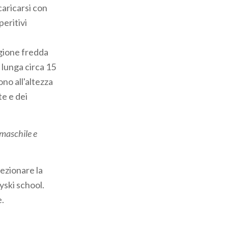
caricarsi con
peritivi
tagione fredda
 lunga circa 15
no all'altezza
te e dei
maschile e
fezionare la
oyski school.
e.