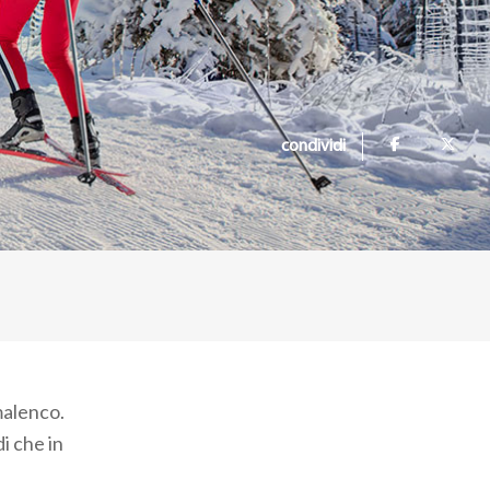
condividi
lmalenco.
i che in