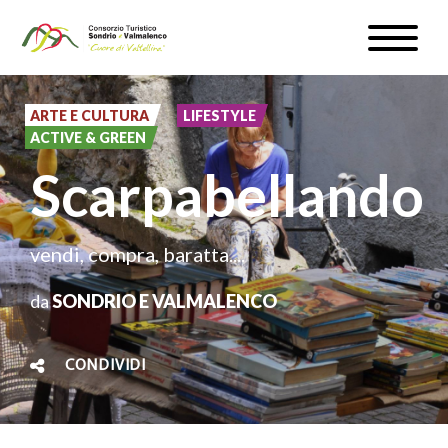
Salta
Toggle
al
naviga
WEBCAM & METEO
contenuto
principale
ARTE E CULTURA
LIFESTYLE
ISCRIVITI
ACTIVE & GREEN
Scarpabellando
IT
vendi, compra, baratta....
#InLOMBARDIA
da
SONDRIO E VALMALENCO
CONDIVIDI