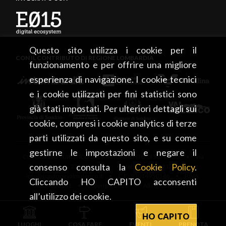
Questo sito utilizza i cookie per il
CON IL CONTRIBUTO DI REGIONE LOMBARDIA
funzionamento e per offrire una migliore
esperienza di navigazione. I cookie tecnici
e i cookie utilizzati per fini statistici sono
già stati impostati. Per ulteriori dettagli sui
cookie, compresi i cookie analytics di terze
parti utilizzati da questo sito, e su come
gestirne le impostazioni e negare il
CONSORZIO TURISTICO DEL MANDAMENTO DI SONDRIO • Via
consenso consulta la
Cookie Policy
.
Tonale, 13 • 23100 Sondrio • tel. +39 0342 219246 •
info@sondrioevalmalenco.it • C.F.: 93014950146 • P.IVA:
Cliccando HO CAPITO acconsenti
00834020141 • Copyright 2026 • All rights reserved
all’utilizzo dei cookie.
HO CAPITO
LUOGHI
COSA FARE
EVENTI
PRENOTA