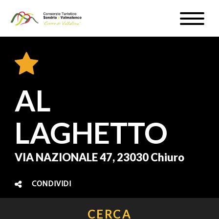
Salta
Toggle
al
naviga
WEBCAM & METEO
contenuto
principale
ISCRIVITI
IT
AL
LAGHETTO
#InLOMBARDIA
VIA NAZIONALE 47, 23030 Chiuro
CONDIVIDI
CERCA