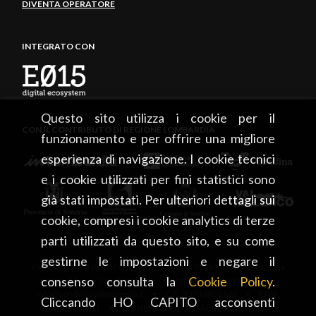
DIVENTA OPERATORE
INTEGRATO CON
Questo sito utilizza i cookie per il
CON IL CONTRIBUTO DI REGIONE LOMBARDIA
funzionamento e per offrire una migliore
esperienza di navigazione. I cookie tecnici
e i cookie utilizzati per fini statistici sono
già stati impostati. Per ulteriori dettagli sui
cookie, compresi i cookie analytics di terze
parti utilizzati da questo sito, e su come
gestirne le impostazioni e negare il
CONSORZIO TURISTICO DEL MANDAMENTO DI SONDRIO • Via
consenso consulta la
Cookie Policy
.
Tonale, 13 • 23100 Sondrio • tel. +39 0342 219246 •
info@sondrioevalmalenco.it • C.F.: 93014950146 • P.IVA:
Cliccando HO CAPITO acconsenti
00834020141 • Copyright 2026 • All rights reserved