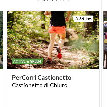
3.89 km
ACTIVE & GREEN
PerCorri
Castionetto
Castionetto
di
Chiuro