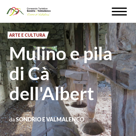
Salta
Toggle
al
naviga
WEBCAM & METEO
contenuto
principale
ARTE E CULTURA
ISCRIVITI
Mulino e pila
IT
di Cà
dell'Albert
#InLOMBARDIA
da
SONDRIO E VALMALENCO