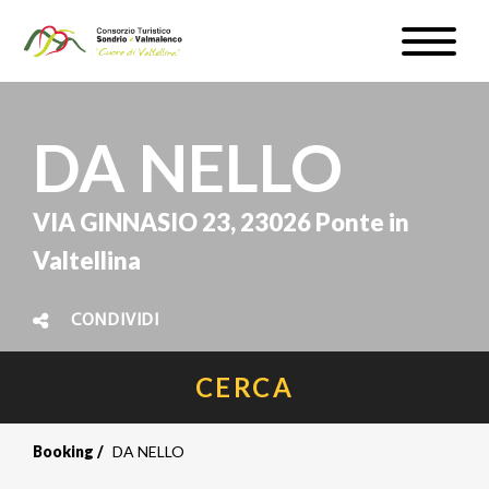
Salta
Toggle
al
naviga
WEBCAM & METEO
contenuto
principale
ISCRIVITI
DA NELLO
IT
VIA GINNASIO 23, 23026 Ponte in
Valtellina
CONDIVIDI
#InLOMBARDIA
CERCA
Booking
DA NELLO