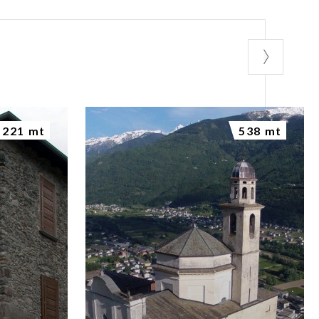
221 mt
538 mt