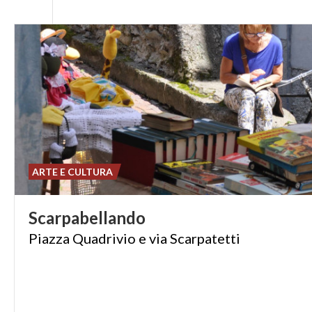
ARTE E CULTURA
Scarpabellando
Piazza
Quadrivio
e
via
Scarpatetti