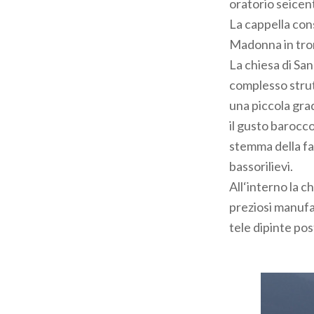
oratorio seicen
La cappella con
Madonna in tro
La chiesa di San
complesso strut
una piccola gra
il gusto barocco
stemma della fam
bassorilievi.
All‘interno la c
preziosi manufat
tele dipinte post