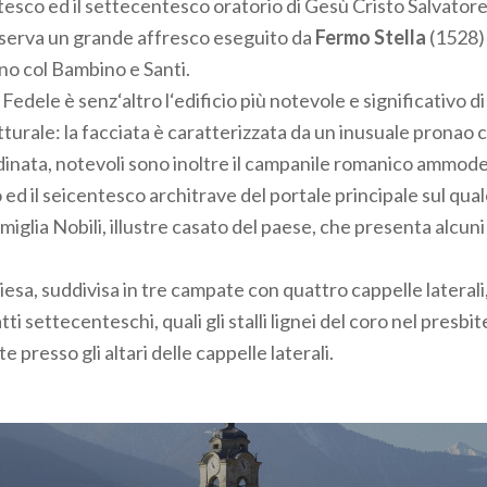
tesco ed il settecentesco oratorio di Gesù Cristo Salvator
serva un grande affresco eseguito da
Fermo Stella
(1528) 
no col Bambino e Santi.
 Fedele è senz‘altro l‘edificio più notevole e significativo d
turale: la facciata è caratterizzata da un inusuale pronao
dinata, notevoli sono inoltre il campanile romanico ammo
 ed il seicentesco architrave del portale principale sul qual
iglia Nobili, illustre casato del paese, che presenta alcuni
hiesa, suddivisa in tre campate con quattro cappelle lateral
ti settecenteschi, quali gli stalli lignei del coro nel presbit
e presso gli altari delle cappelle laterali.