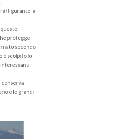
e.
raffigurante la
i questo
 che protegge
dernato secondo
e è scolpito lo
 interessanti
i, conserva
erio e le grandi