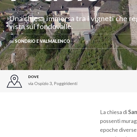
Una chiesa immersa tra i vigneti che reg
vista sul fondovalle.
da
SONDRIO E VALMALENCO
DOVE
via Ospizio 3, Poggiridenti
La chiesa di
San
possenti muragli
epoche diverse,