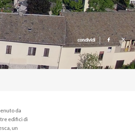
condividi
tenuto da
re edifici di
esca, un