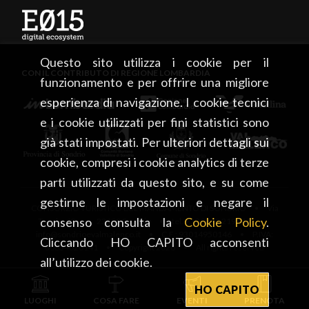
Questo sito utilizza i cookie per il
CON IL CONTRIBUTO DI REGIONE LOMBARDIA
funzionamento e per offrire una migliore
esperienza di navigazione. I cookie tecnici
e i cookie utilizzati per fini statistici sono
già stati impostati. Per ulteriori dettagli sui
cookie, compresi i cookie analytics di terze
parti utilizzati da questo sito, e su come
gestirne le impostazioni e negare il
CONSORZIO TURISTICO DEL MANDAMENTO DI SONDRIO • Via
consenso consulta la
Cookie Policy
.
Tonale, 13 • 23100 Sondrio • tel. +39 0342 219246 •
info@sondrioevalmalenco.it • C.F.: 93014950146 • P.IVA:
Cliccando HO CAPITO acconsenti
00834020141 • Copyright 2026 • All rights reserved
all’utilizzo dei cookie.
HO CAPITO
LUOGHI
COSA FARE
EVENTI
PRENOTA