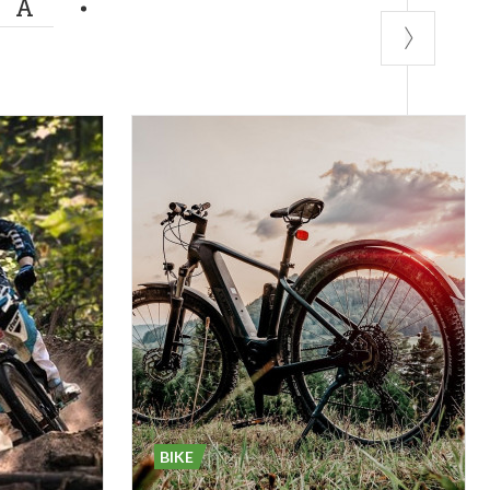
MA
BIKE