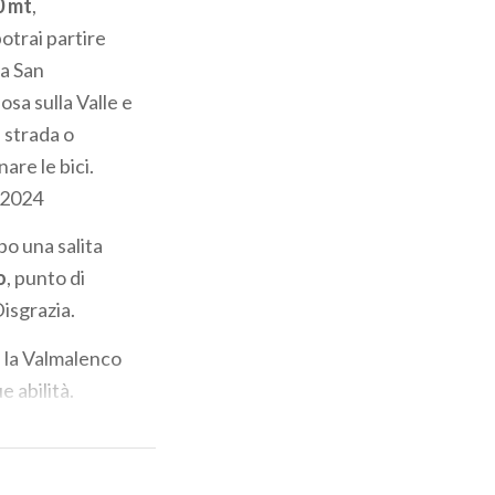
0 mt
,
otrai partire
 a San
osa sulla Valle e
a strada o
are le bici.
 2024
po una salita
o
, punto di
isgrazia.
e la Valmalenco
e abilità.
 da sentieri
questo è