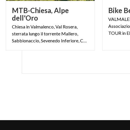
MTB-Chiesa, Alpe
Bike
B
dell'Oro
VALMALEN
Associazio
Chiesa in Valmalenco, Val Rosera,
TOUR in E
sterrata lungo il torrente Mallero,
Sabbionaccio, Sevenedo Inferiore, Chiareggio, Alpe dell’Oro - ritorno a Chiesa in Valmalenco