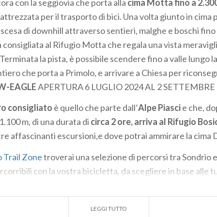
cora con la seggiovia che porta alla
cima
Motta fino a 2.30
trezzata per il trasporto di bici. Una volta giunto in cima p
scesa di downhill attraverso sentieri, malghe e boschi fino
consigliata al Rifugio Motta che regala una vista meravigli
.Terminata la pista, è possibile scendere fino a valle lungo l
ntiero che porta a Primolo, e arrivare a Chiesa per riconsegn
OW-EAGLE
APERTURA 6 LUGLIO 2024 AL 2 SETTEMBRE
ro consigliato
è quello che parte dall’
Alpe Piasci
e che, do
 1.100 m, di una durata di
circa 2 ore, arriva al Rifugio Bosi
tre affascinanti escursioni,e dove potrai ammirare la cima D
 Trail Zone
troverai una selezione di percorsi tra Sondrio 
orribili con la vostra bicicletta, da scegliere in base alle tu
o per i biker più esperti sono caratterizzati principalmente
ono presentare caratteristiche tecniche impegnative, per 
LEGGI TUTTO
n livello tecnico di guida della mountain-bike.