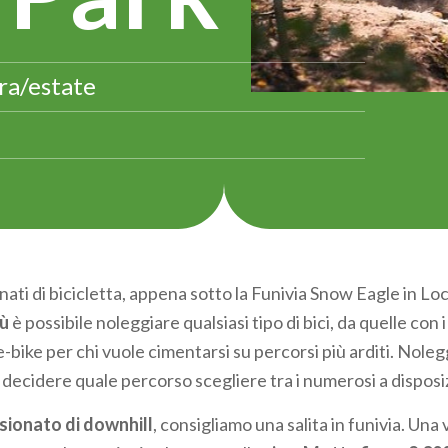
era/estate
nati di bicicletta, appena sotto la Funivia Snow Eagle in Loca
ù
è possibile noleggiare qualsiasi tipo di bici, da quelle con i
 e-bike per chi vuole cimentarsi su percorsi più arditi.
Nolegg
 decidere quale percorso scegliere tra i numerosi a disposi
sionato di downhill
, consigliamo una salita in funivia. Una 