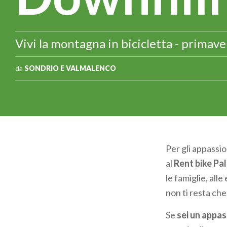
Vivi la montagna in bicicletta - primav
da
SONDRIO E VALMALENCO
Per gli appassio
al
Rent bike
Pal
le famiglie, alle
non ti resta che
Se
sei un appas