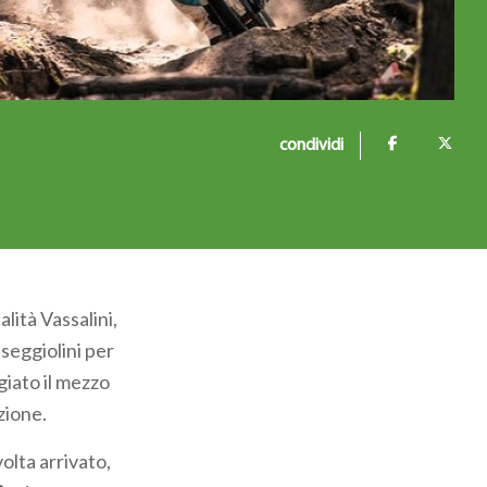
condividi
lità Vassalini,
 seggiolini per
iato il mezzo
zione.
volta arrivato,