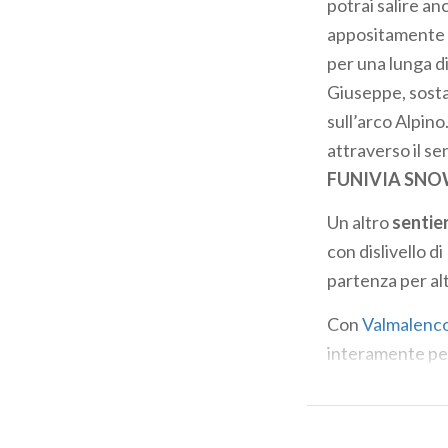
potrai salire an
appositamente at
per una lunga di
Giuseppe, sosta 
sull’arco Alpino
attraverso il se
FUNIVIA SN
Un altro
sentie
con dislivello di
partenza per al
Con
Valmalenco
interamente perc
I percorsi Endur
naturali e poss
richiesto un buo