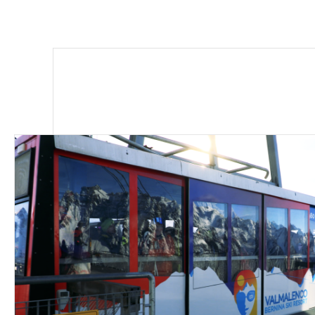
Tutte le info +
La pulizia dei tr
percorsi.