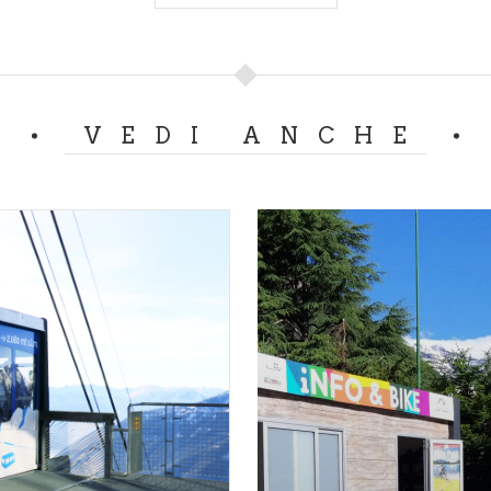
39 346 969 26 89.
acciati varia a seconda della stagione ma non è effettuata periodic
VEDI ANCHE