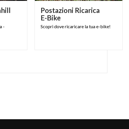
hill
Postazioni Ricarica
E-Bike
ta
-
Scopri
dove
ricaricare
la
tua
e-bike!