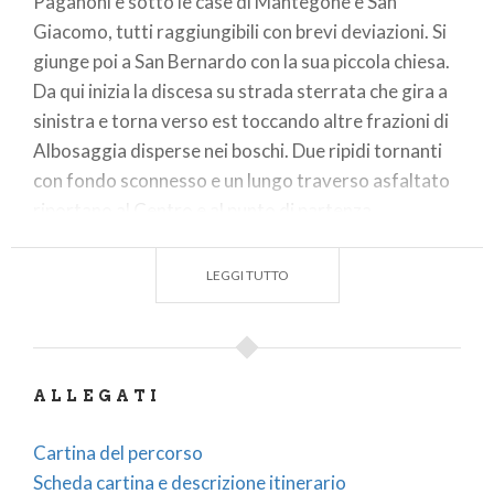
Paganoni e sotto le case di Mantegone e San
Giacomo, tutti raggiungibili con brevi deviazioni. Si
giunge poi a San Bernardo con la sua piccola chiesa.
Da qui inizia la discesa su strada sterrata che gira a
sinistra e torna verso est toccando altre frazioni di
Albosaggia disperse nei boschi. Due ripidi tornanti
con fondo sconnesso e un lungo traverso asfaltato
riportano al Centro e al punto di partenza.
(testo e dati tecnici a cura di Federico Pollini -
LEGGI TUTTO
Descrizione e tempi di percorrenza relativi a ebike
ma fattibili anche per MTB muscolari)
Luogo partenza/ritorno:
Albosaggia Porto 290 m
ALLEGATI
Luogo arrivo/quota massima:
Albosaggia
S.Giacomo 1070 m
Cartina del percorso
Scheda cartina e descrizione itinerario
Dislivello totale salite:
780 m