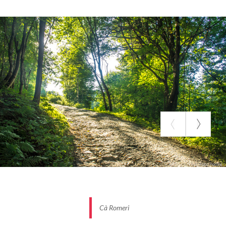
Dislivello totale discese:
780 m
Lunghezza totale salite:
8,6 km
Lunghezza totale discese:
9,6 km
Lunghezza totale piano:
o km
Chilometri totali:
18,2 km
Pendenza media salita:
10 %
Pendenza massima salita:
17 %
Tempo di percorrenza:
2-3 h
Difficoltà:
medio
Cà Romeri