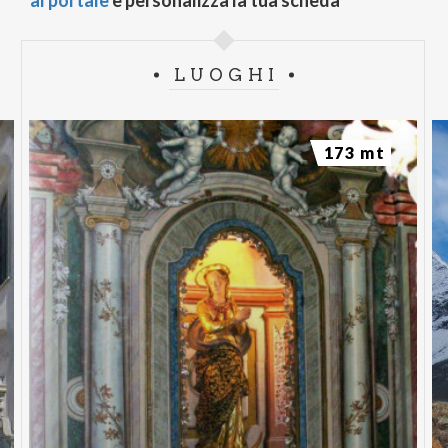
al portale
e personalizza la tua scheda
LUOGHI
173 mt