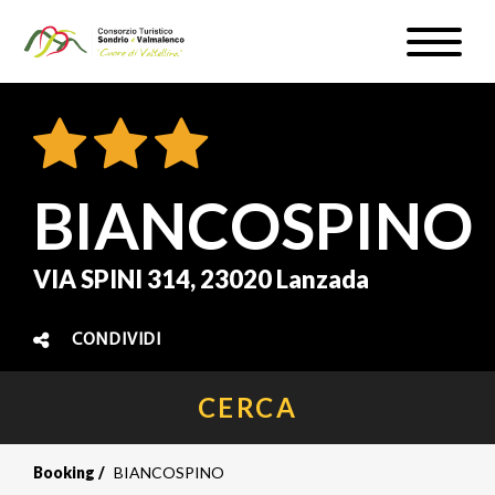
Salta
Toggle
al
naviga
WEBCAM & METEO
contenuto
principale
ISCRIVITI
IT
BIANCOSPINO
VIA SPINI 314, 23020 Lanzada
#InLOMBARDIA
CONDIVIDI
CERCA
Booking
BIANCOSPINO