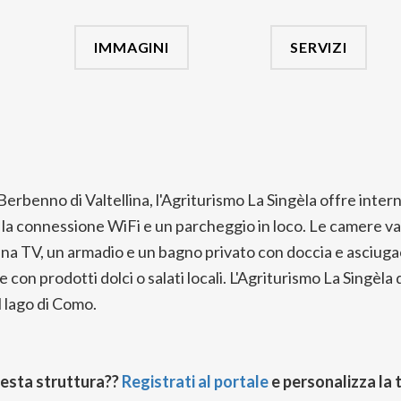
IMMAGINI
SERVIZI
erbenno di Valtellina, l'Agriturismo La Singèla offre interni 
cui la connessione WiFi e un parcheggio in loco. Le camere v
a, una TV, un armadio e un bagno privato con doccia e asciugac
e con prodotti dolci o salati locali. L'Agriturismo La Singèla 
l lago di Como.
uesta struttura??
Registrati al portale
e personalizza la 