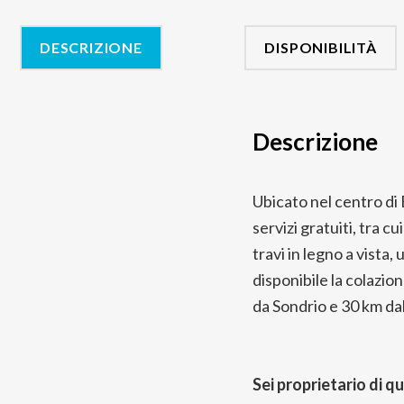
DESCRIZIONE
DISPONIBILITÀ
Descrizione
Ubicato nel centro di B
servizi gratuiti, tra 
travi in ​​legno a vist
disponibile la colazion
da Sondrio e 30 km da
Sei proprietario di q