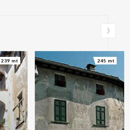
239 mt
245 mt