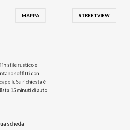
MAPPA
STREETVIEW
in stile rustico e
antano soffitti con
apelli. Su richiesta è
dista 15 minuti di auto
tua scheda