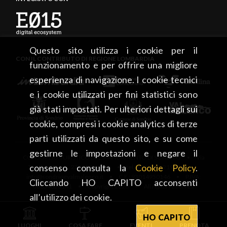
Questo sito utilizza i cookie per il
CON IL CONTRIBUTO DI REGIONE LOMBARDIA
funzionamento e per offrire una migliore
esperienza di navigazione. I cookie tecnici
e i cookie utilizzati per fini statistici sono
già stati impostati. Per ulteriori dettagli sui
cookie, compresi i cookie analytics di terze
parti utilizzati da questo sito, e su come
gestirne le impostazioni e negare il
CONSORZIO TURISTICO DEL MANDAMENTO DI SONDRIO • Via
consenso consulta la
Cookie Policy
.
Tonale, 13 • 23100 Sondrio • tel. +39 0342 219246 •
info@sondrioevalmalenco.it • C.F.: 93014950146 • P.IVA:
Cliccando HO CAPITO acconsenti
00834020141 • Copyright 2026 • All rights reserved
all’utilizzo dei cookie.
HO CAPITO
LUOGHI
COSA FARE
EVENTI
PRENOTA