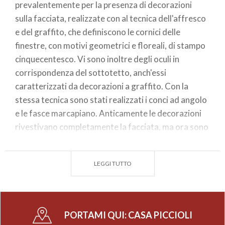
prevalentemente per la presenza di decorazioni
sulla facciata, realizzate con al tecnica dell'affresco
e del graffito, che definiscono le cornici delle
finestre, con motivi geometrici e floreali, di stampo
cinquecentesco. Vi sono inoltre degli oculi in
corrispondenza del sottotetto, anch'essi
caratterizzati da decorazioni a graffito. Con la
stessa tecnica sono stati realizzati i conci ad angolo
e le fasce marcapiano. Anticamente le decorazioni
rivestivano completamente la facciata, ma ora sono
solo parzialmente leggibili per il dilavamento dovuto
agli agenti atmosferici. Le strutture orizzontali
LEGGI TUTTO
interne e le scale sono state interamente rifatte,
alterando la tipologia originaria e il sistema
distributivo dei locali interni. Fortunatamente le
strutture verticali esterne sono rimaste inalterate,
PORTAMI QUI:
CASA PICCIOLI
rendendo possibile la lettura della struttura. In