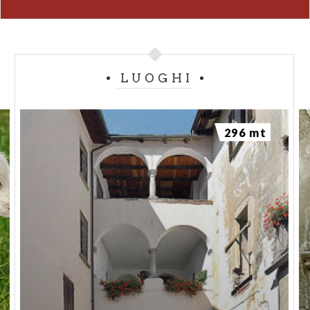
corrispondenza del prospetto est sono state
realizzate nuove aperture, mentre sul lato sud è
tuttora in corso un ampliamento che ha alterato la
proporzione e la visione di insieme dell'edificio.
LUOGHI
L'edificio necessita di un intervento di recupero e
restauro conservativo delle pareti esterne dipinte.
Gli interni sono ormai compromessi.
296 mt