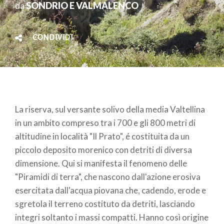
da
SONDRIO E VALMALENCO
CONDIVIDI
La riserva, sul versante solivo della media Valtellina
in un ambito compreso tra i 700 e gli 800 metri di
altitudine in località "Il Prato", é costituita da un
piccolo deposito morenico con detriti di diversa
dimensione. Qui si manifesta il fenomeno delle
"Piramidi di terra", che nascono dall'azione erosiva
esercitata dall'acqua piovana che, cadendo, erode e
sgretola il terreno costituto da detriti, lasciando
integri soltanto i massi compatti. Hanno così origine