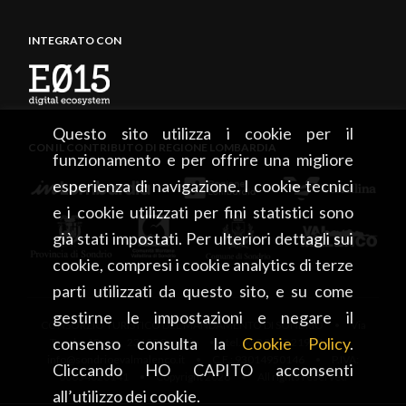
INTEGRATO CON
Questo sito utilizza i cookie per il
CON IL CONTRIBUTO DI REGIONE LOMBARDIA
funzionamento e per offrire una migliore
esperienza di navigazione. I cookie tecnici
e i cookie utilizzati per fini statistici sono
già stati impostati. Per ulteriori dettagli sui
cookie, compresi i cookie analytics di terze
parti utilizzati da questo sito, e su come
gestirne le impostazioni e negare il
CONSORZIO TURISTICO DEL MANDAMENTO DI SONDRIO • Via
consenso consulta la
Cookie Policy
.
Tonale, 13 • 23100 Sondrio • tel. +39 0342 219246 •
info@sondrioevalmalenco.it • C.F.: 93014950146 • P.IVA:
Cliccando HO CAPITO acconsenti
00834020141 • Copyright 2026 • All rights reserved
all’utilizzo dei cookie.