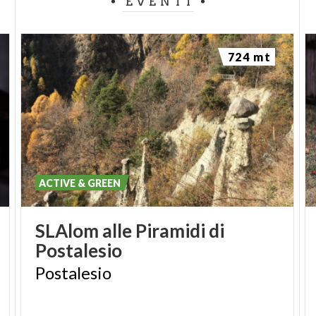
EVENTI
724 mt
ACTIVE & GREEN
SLAlom
alle
Piramidi
di
Postalesio
Postalesio