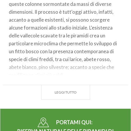
queste colonne sormontate da massi di diverse
dimensioni. Il processo è tutt'oggi attivo, infatti,
accanto a quelle esistenti, si possono scorgere
alcune formazioni allo stadio iniziale. L'esistenza
delle vallecole scavate tra le piramidi crea un
particolare microclima che permette lo sviluppo di
un fitto bosco con la presenza contemporanea di
specie di climi freddi, tra cui larice, abete rosso,
abete bianco, pino silvestre; accanto a specie che
prediligono climi più caldi.
Oltre alle 7 Piramidi principali, è possibile osservare
anche nuove Piramidi in fase di formazione e vi sono
LEGGI TUTTO
esempi di depositi morenici che preludono alla
formazione di altre Piramidi. Inoltre numerosi massi
affioranti dal terreno, che in un futuro prossimo
PORTAMI QUI:
potranno fungere da "Cappello" di nuove Piramidi.