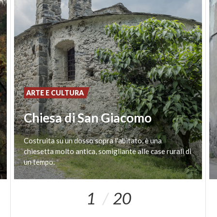
affacciano sulle strade che corrono anch'esse
secondo questo orientamento, mentre un percorso
interno coperto permette di attraversare il nucleo
da nord a sud. Su questo percorso interno si aprono
gli ingressi delle abitazioni. Il nucleo è oggi quasi
interamente abbandonato, le abitazioni sono per lo
più degradate e in parte pericolanti. Le stalle a piano
ARTE E CULTURA
terreno sono ancora utilizzate, così come le
profonde cantine per la conservazione dei prodotti
Chiesa di San Giacomo
alimentari.
Costruita su un dosso sopra l'abitato, è una
chiesetta molto antica, somigliante alle case rurali di
un tempo.
1
20