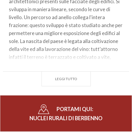
architettonici presenti sulle facciate degli edifici. Si
sviluppa in maniera lineare, secondo le curve di
livello. Un percorso ad anello collega l'intera
frazione: questo sviluppo è stato studiato anche per
permettere una migliore esposizione degli edifici al
sole. La nascita del paese è legata alla coltivazione
della vite ed alla lavorazione del vino: tutt'attorno
infatti il terreno è terrazzato e coltivato a vite,
coltivazione agevolata sicuramente dall'ottima
esposizione. Le case sono realizzate seguendo le
LEGGI TUTTO
tecniche costruttive tipiche degli edifici rurali
dell'area: muri in pietra a vista rabboccata,
copertura a due falde con orditura in legno e tegole
di pietra, ballatoi in legno nella parte esposta a sud,
PORTAMI QUI:
scale in pietra di collegamento ai piani superiori.
NUCLEI RURALI DI BERBENNO
Ogni edificio è caratterizzato dalla presenza di
grandi cantine che venivano utilizzate per la