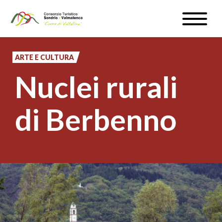
Salta
Toggle
al
naviga
WEBCAM & METEO
contenuto
principale
ARTE E CULTURA
ISCRIVITI
Nuclei rurali
IT
di Berbenno
#InLOMBARDIA