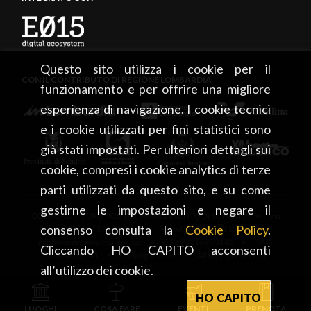
Questo sito utilizza i cookie per il
CON IL CONTRIBUTO DI REGIONE LOMBARDIA
funzionamento e per offrire una migliore
esperienza di navigazione. I cookie tecnici
e i cookie utilizzati per fini statistici sono
già stati impostati. Per ulteriori dettagli sui
cookie, compresi i cookie analytics di terze
parti utilizzati da questo sito, e su come
gestirne le impostazioni e negare il
CONSORZIO TURISTICO DEL MANDAMENTO DI SONDRIO • Via
consenso consulta la
Cookie Policy
.
Tonale, 13 • 23100 Sondrio • tel. +39 0342 219246 •
info@sondrioevalmalenco.it • C.F.: 93014950146 • P.IVA:
Cliccando HO CAPITO acconsenti
00834020141 • Copyright 2026 • All rights reserved
all’utilizzo dei cookie.
HO CAPITO
LUOGHI
COSA FARE
EVENTI
PRENOTA