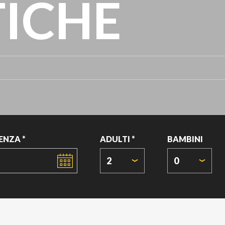
ICHE
ENZA *
ADULTI *
BAMBINI
2
0