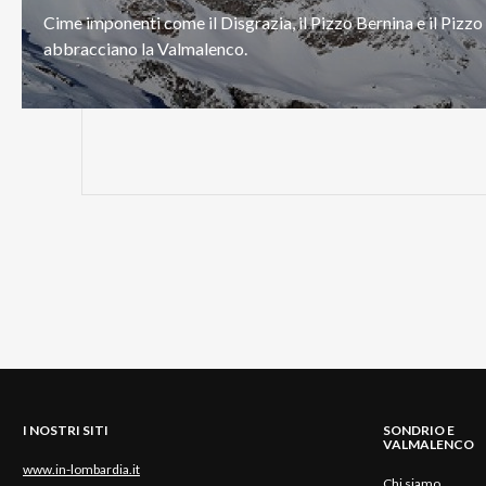
Cime
imponenti
come
il
Disgrazia,
il
Pizzo
Bernina
e
il
Pizzo
abbracciano
la
Valmalenco.
I NOSTRI SITI
SONDRIO E
VALMALENCO
www.in-lombardia.it
Chi siamo