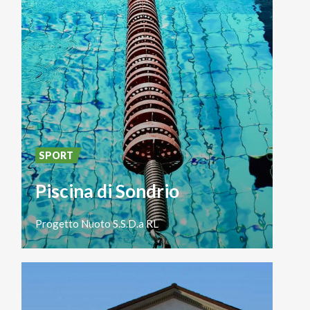
SPORT
Piscina di Sondrio
Progetto
Nuoto
S.S.D.a
RL