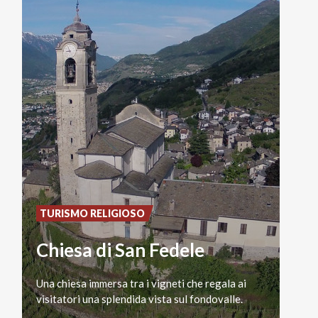
TURISMO RELIGIOSO
Chiesa di San Fedele
Una
chiesa
immersa
tra
i
vigneti
che
regala
ai
visitatori
una
splendida
vista
sul
fondovalle.