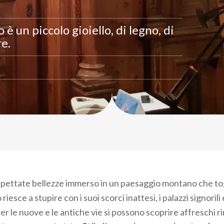
è un piccolo gioiello, di legno, di
re.
spettate bellezze immerso in un paesaggio montano che togli
 riesce a stupire con i suoi scorci inattesi, i palazzi signorili 
r le nuove e le antiche vie si possono scoprire affreschi r