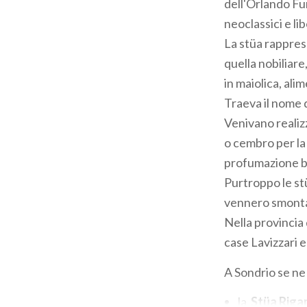
dell'Orlando Fu
neoclassici e l
La stüa rapprese
quella nobiliare
in maiolica, ali
Traeva il nome 
Venivano realizz
o cembro per la 
profumazione bal
Purtroppo le st
vennero smontat
Nella provincia
case Lavizzari e
A Sondrio se n
la
Stüa Riga