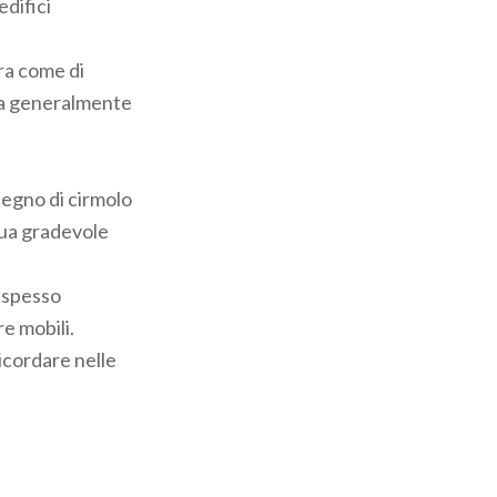
 edifici
era come di
ufa generalmente
 legno di cirmolo
 sua gradevole
 spesso
e mobili.
icordare nelle