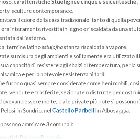
rioso, caratteristiche
Stüe lignee cinque e seicentesche
,
iberty, sculture contemporanee.
ntava il cuore della casa tradizionale, tanto di quella pov
, era interamente rivestita in legno e riscaldata da una st
mentata dall'esterno.
dal termine latino
estu(p)ha
stanza riscaldata a vapore.
ate su misura degli ambienti e solitamente era utilizzato il
sua capacità di resistere agli sbalzi di temperatura, per la
samica e per la notevole resistenza ai tarli.
üe furono quasi sempre considerate come beni mobili, così
e, vendute e trasferite, sezionate o distrutte per costruir
 dovevano essere molte, tra le private più note si possono r
 Pelosi, in Sondrio, nel
Castello Paribelli
in Albosaggia.
e possono ammirare 3 comunali:
monti di
Palazzo Pretorio