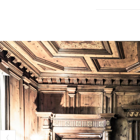
la
Stüa Carb
la
Stüa
Salis
Due musei, il MVSA
tradizioni, la sua 
(Fonte testo e 