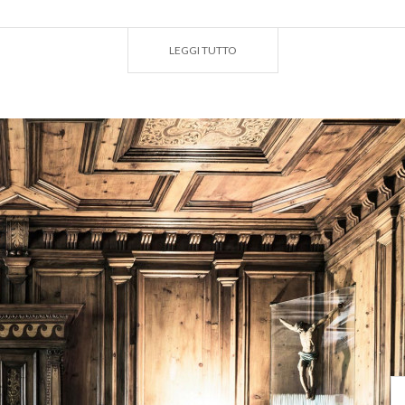
onera di
Villa Quadrio
 di
Palazzo Sassi de'Lavizzari
LEGGI TUTTO
 e CAST, ci sveleranno, con linguaggi diversi, la città e il territori
storia e le sue storie.
immagini: sito
www.visitasondrio.it
)