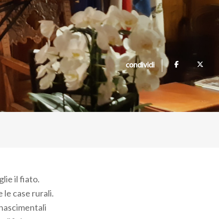
condividi
e il fiato.
e le case rurali.
inascimentali