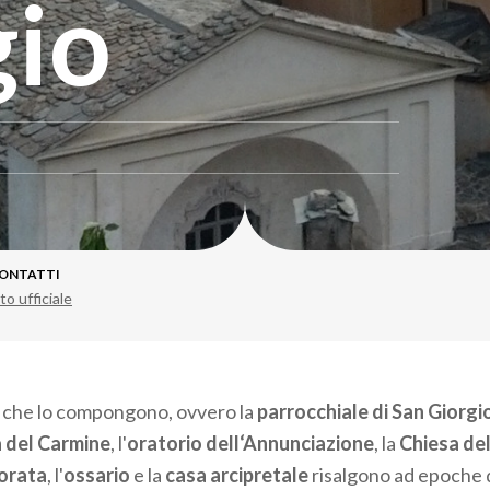
gio
ONTATTI
to ufficiale
 che lo compongono, ovvero la
parrocchiale di San Giorgi
 del Carmine
, l'
oratorio dell‘Annunciazione
, la
Chiesa de
orata
, l'
ossario
e la
casa arcipretale
risalgono ad epoche d