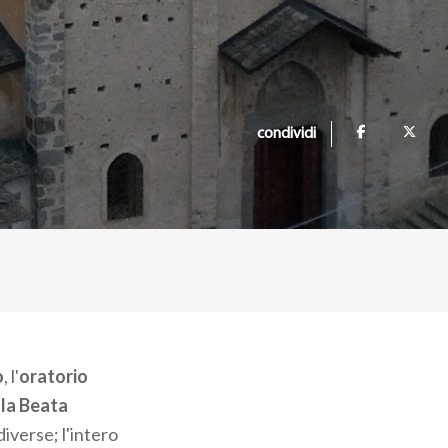
condividi
o
, l'
oratorio
lla Beata
iverse; l'intero