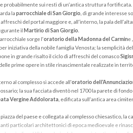
probabilmente sui resti di un‘antica struttura fortificata.
arda la
parrocchiale di San Giorgio
, di grande interesse s
affreschi del portal maggiore e, all‘interno, la pala dell‘alta
igurante il
Martirio di San Giorgio
.
parrocchiale sorge l‘
oratorio della Madonna del Carmin
e 
r iniziativa della nobile famiglia Venosta; la semplicità del
one in grande risalto il ciclo di affreschi del comasco
Sigi
 delle prime opere in stile rinascimentale realizzate in territ
terno al complesso si accede all'
oratorio dell'Annunciazi
ossario; la sua facciata diventò nel 1700 la parete di fondo
eata Vergine Addolorata
, edificata sull‘antica area cimite
 piazza del paese e collegata al complesso chiesastico, la c
anti particolari architettonici di epoca medioevale e rinas