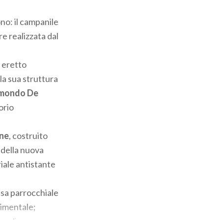
ono: il campanile
re realizzata dal
, eretto
la sua struttura
smondo De
orio
one
, costruito
 della nuova
riale antistante
asa parrocchiale
cimentale;