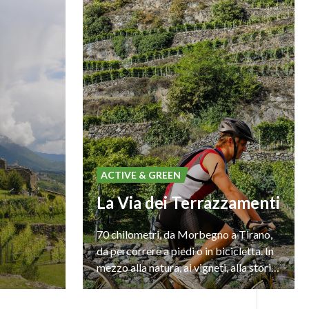
ACTIVE & GREEN
La Via dei Terrazzamenti
70 chilometri, da Morbegno a Tirano,
da percorrere a piedi o in bicicletta. In
mezzo alla natura, ai vigneti, alla storia e all’arte