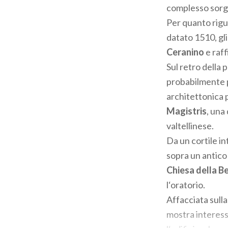
complesso sorge 
Per quanto rigu
datato 1510, gli 
Ceranino
e raff
Sul retro della 
probabilmente pe
architettonica p
Magistris
, una
valtellinese.
Da un cortile in
sopra un antico 
Chiesa della B
l‘oratorio.
Affacciata sulla
mostra interess