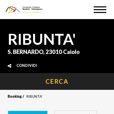
Salta
Toggle
al
naviga
WEBCAM & METEO
contenuto
principale
ISCRIVITI
RIBUNTA'
IT
S. BERNARDO, 23010 Caiolo
CONDIVIDI
#InLOMBARDIA
CERCA
Booking
RIBUNTA'