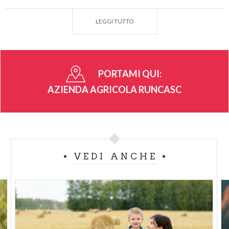
modo adeguato con le apposite tute e maschere) ed
LEGGI TUTTO
una
degustazione
di vari tipologie di
miele
. Per i più
piccoli (fino a 12 anni) sarà comunque possibile
vedere lo sviluppo e il lavoro delle api attraverso
l'
arnia didattica
e avranno la possibilità di creare
PORTAMI QUI:
una candela con pura cera d'ape, da conservare
AZIENDA AGRICOLA RUNCASC
come ricordo di questa esperienza.
Disponibile da
Aprile a Ottobre.
Vivere da pastore:
un' avventura di 5 ore, si inizia
con il
raduno delle pecore
nella bellezza naturale
VEDI ANCHE
delle montagne, esplorando i boschi e godendo la
tranquillità circostante mentre si porta il bestiame
al pascolo.
Si percorrerà attraverso dei
sentieri
un dislivello di
circa 300m, tra vecchi muretti a secco utilizzati per
la coltivazione di cereali e scorci di natura davvero