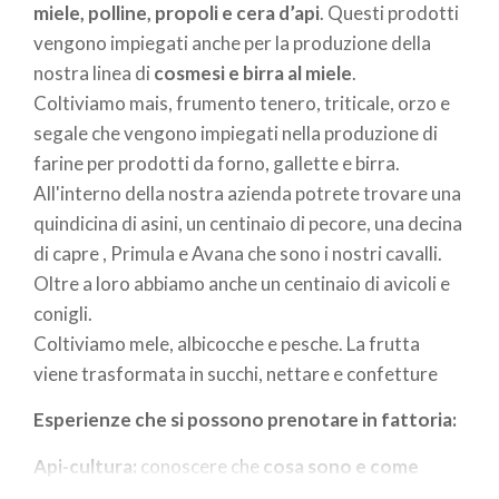
miele, polline, propoli e cera d’api
. Questi prodotti
vengono impiegati anche per la produzione della
nostra linea di
cosmesi e birra al miele
.
Coltiviamo mais, frumento tenero, triticale, orzo e
segale che vengono impiegati nella produzione di
farine per prodotti da forno, gallette e birra.
All'interno della nostra azienda potrete trovare una
quindicina di asini, un centinaio di pecore, una decina
di capre , Primula e Avana che sono i nostri cavalli.
Oltre a loro abbiamo anche un centinaio di avicoli e
conigli.
Coltiviamo mele, albicocche e pesche. La frutta
viene trasformata in succhi, nettare e confetture
Esperienze che si possono prenotare in fattoria:
Api-cultura:
conoscere che
cosa sono e come
vivono le api
direttamente in apiario
(vestiti in