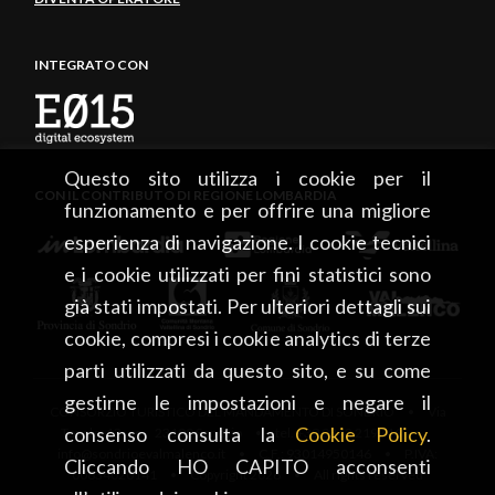
INTEGRATO CON
Questo sito utilizza i cookie per il
CON IL CONTRIBUTO DI REGIONE LOMBARDIA
funzionamento e per offrire una migliore
esperienza di navigazione. I cookie tecnici
e i cookie utilizzati per fini statistici sono
già stati impostati. Per ulteriori dettagli sui
cookie, compresi i cookie analytics di terze
parti utilizzati da questo sito, e su come
gestirne le impostazioni e negare il
CONSORZIO TURISTICO DEL MANDAMENTO DI SONDRIO • Via
consenso consulta la
Cookie Policy
.
Tonale, 13 • 23100 Sondrio • tel. +39 0342 219246 •
info@sondrioevalmalenco.it • C.F.: 93014950146 • P.IVA:
Cliccando HO CAPITO acconsenti
00834020141 • Copyright 2026 • All rights reserved