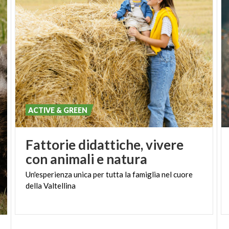
incontaminata. Ci saranno nozioni riguardo alla
fauna e flora del territorio, si porterà il pranzo al
sacco (non incluso) e il tutto si concluderà con un
buon
aperitivo in agriturismo
con i prodotti
aziendali.
Disponibile da Aprile a Giugno e da
Settembre a Ottobre
ACTIVE & GREEN
Fattorie didattiche, vivere
con animali e natura
Un'esperienza
unica
per
tutta
la
famiglia
nel
cuore
della
Valtellina