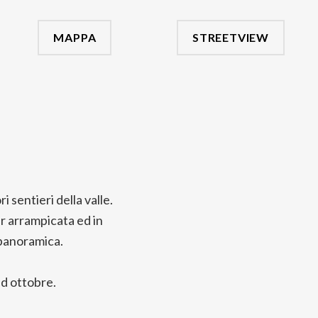
MAPPA
STREETVIEW
 sentieri della valle.
er arrampicata ed in
 panoramica.
ed ottobre.