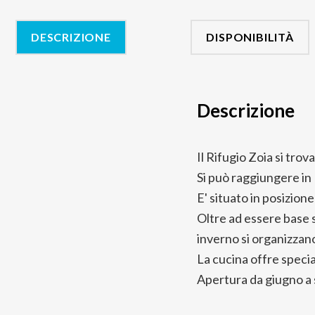
DESCRIZIONE
DISPONIBILITÀ
Descrizione
Il Rifugio Zoia si tro
Si può raggiungere in 
E' situato in posizion
Oltre ad essere base s
inverno si organizzan
La cucina offre special
Apertura da giugno a 