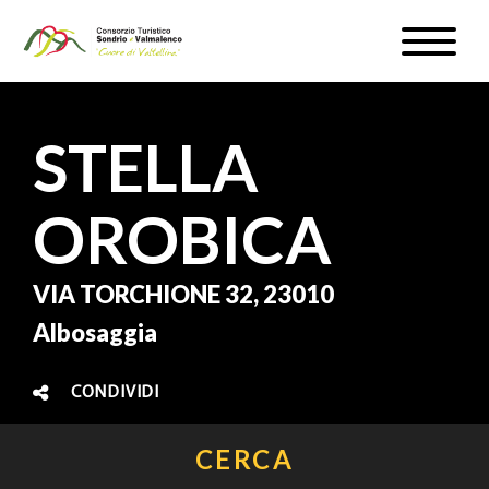
Salta
Toggle
al
naviga
WEBCAM & METEO
contenuto
principale
ISCRIVITI
STELLA
IT
OROBICA
VIA TORCHIONE 32, 23010
#InLOMBARDIA
Albosaggia
CONDIVIDI
CERCA