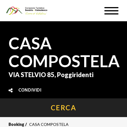
Salta
Toggle
al
naviga
WEBCAM & METEO
contenuto
principale
ISCRIVITI
CASA
IT
COMPOSTELA
VIA STELVIO 85, Poggiridenti
#InLOMBARDIA
CONDIVIDI
CERCA
Booking
CASA COMPOSTELA