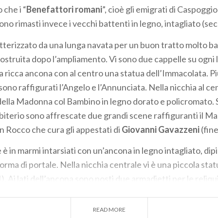
 che i “
Benefattori romani
”, cioè gli emigrati di Caspoggi
ono rimasti invece i vecchi battenti in legno, intagliato (sec
atterizzato da una lunga navata per un buon tratto molto ba
ostruita dopo l’ampliamento. Vi sono due cappelle su ogni 
na ricca ancona con al centro una statua dell’
Immacolata
. Pi
sono raffigurati l’
Angelo
e l’
Annunciata
. Nella nicchia al c
della
Madonna col Bambino
in legno dorato e policromato. S
sbiterio sono affrescate due grandi scene raffiguranti il
Mar
n Rocco che cura gli appestati
di
Giovanni Gavazzeni
(fin
 è in marmi intarsiati con un’ancona in legno intagliato, dip
orma di portale. Nella nicchia centrale vi è una piccola stat
). Ai lati dell’ancona sono posti due armadietti per le reliqu
fregi, girali e angioletti (sec. XVIII).
READ MORE
di destra è collocato il pulpito in legno intagliato (sec. XVII