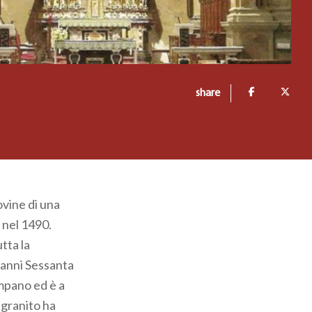
share
ovine di una
 nel 1490.
tta la
 anni Sessanta
impano ed è a
n granito ha