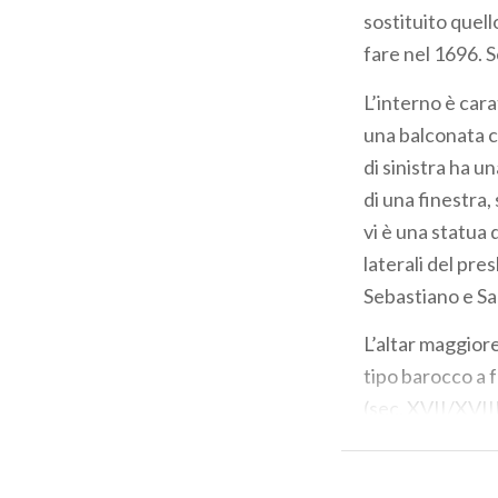
sostituito quello
fare nel 1696. S
L’interno è car
una balconata c
di sinistra ha u
di una finestra, 
vi è una statua 
laterali del pre
Sebastiano
e
Sa
L’altar maggiore
tipo barocco a f
(sec. XVII/XVIII
legno, adorne di 
Sopra l’ingresso 