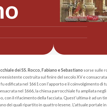
no
cchiale dei SS. Rocco, Fabiano e Sebastiano
sorse sulle r
preesistente costruita sul finire del secolo XV e consacrata
 fu edificata nel 1661 con l’apporto e il coinvolgimento di tu
nsacrata nel 1666, la chiesa parrocchiale fu ampliata negli
o, con il rifacimento della facciata. Quest’ultima è ad un t
uno dei quali ripartito in quattro lesene. L’attuale portale i