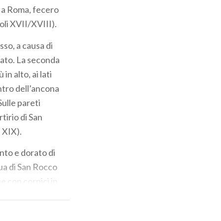
o a Roma, fecero
oli XVII/XVIII).
sso, a causa di
lato. La seconda
ù in alto, ai lati
entro dell’ancona
ulle pareti
tirio di San
e XIX).
into e dorato di
ua di
San Rocco
ie con cornici in
). Nella