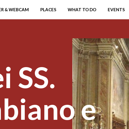
R & WEBCAM
PLACES
WHAT TO DO
EVENTS
i SS.
abiano e