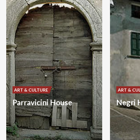
ART & CULTURE
ART & CU
Parravicini House
Negri 