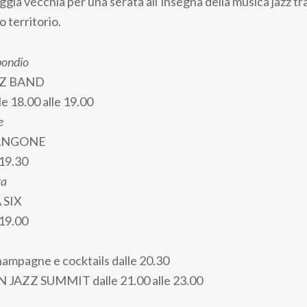
aggia vecchia per una serata all’insegna della musica jazz tra 
o territorio.
bondio
ZZ BAND
le 18.00 alle 19.00
e
ANGONE
19.30
ta
 SIX
19.00
hampagne e cocktails dalle 20.30
 JAZZ SUMMIT dalle 21.00 alle 23.00