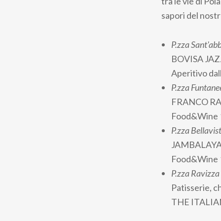
tra le vie di Pol
sapori del nostr
P.zza Sant'ab
BOVISA JA
Aperitivo dal
P.zza Funtane
FRANCO R
Food&Wine 
P.zza Bellavis
JAMBALAYA
Food&Wine 
P.zza Ravizza
Patisserie, c
THE ITALIAN