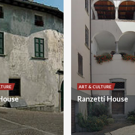
LTURE
ART & CULTURE
House
Ranzetti House