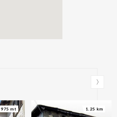
975 mt
1.25 km