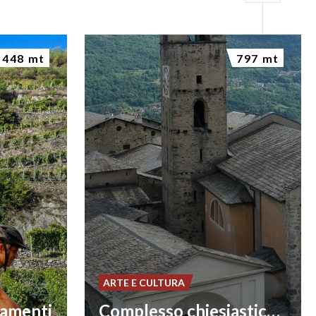
448 mt
797 mt
ARTE E CULTURA
zamenti
Complesso chiesiastico di San Giorgio