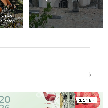
a Tirano,
icletta. In
mezzo alla natura, ai vigneti, alla storia e all’arte
2.14 km