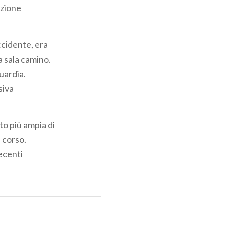
izione
ccidente, era
a sala camino.
uardia.
siva
to più ampia di
 corso.
ecenti