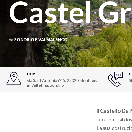
Castel G
da
SONDRIO E VALMALENCO
DOVE
C
via Sant'Antonio 645, 23020 Montagna
Si
in Valtellina, Sondrio
Il
Castello De P
suo nome al dos
La sua costruzio