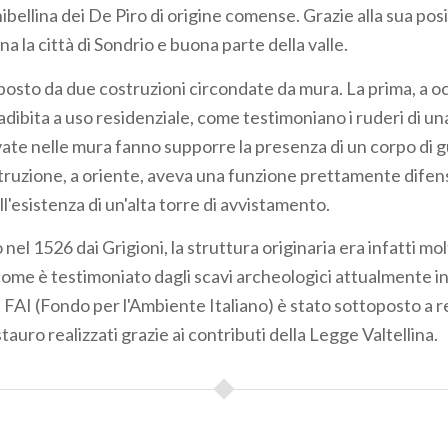
hibellina dei De Piro di origine comense. Grazie alla sua pos
a la città di Sondrio e buona parte della valle.
mposto da due costruzioni circondate da mura. La prima, a o
dibita a uso residenziale, come testimoniano i ruderi di un
vate nelle mura fanno supporre la presenza di un corpo di g
ruzione, a oriente, aveva una funzione prettamente difen
l'esistenza di un'alta torre di avvistamento.
nel 1526 dai Grigioni, la struttura originaria era infatti mol
 come è testimoniato dagli scavi archeologici attualmente in
l FAI (Fondo per l'Ambiente Italiano) è stato sottoposto a r
stauro realizzati grazie ai contributi della Legge Valtellina.