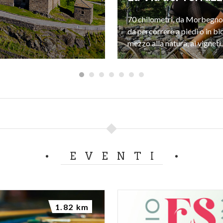
70 chilometri, da Morbegno 
da percorrere a piedi o in bic
EVENTI
1.82 km