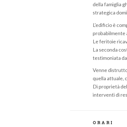
della famiglia g
strategica domin
L'edificio è co
probabilmente a
Le feritoie rica
La seconda cost
testimoniata dal
Venne distrutto 
quella attuale,
Di proprietà de
interventi di re
ORARI