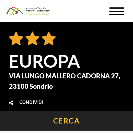
Salta
Toggle
al
naviga
WEBCAM & METEO
contenuto
principale
ISCRIVITI
IT
EUROPA
VIA LUNGO MALLERO CADORNA 27,
23100 Sondrio
#InLOMBARDIA
CONDIVIDI
CERCA