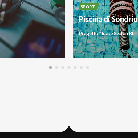
SPORT
Piscina di Sondrio
Progetto
Nuoto
S.S.D.a
RL