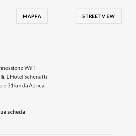
MAPPA
STREETVIEW
connessione WiFi
li. L'Hotel Schenatti
o e 31 km da Aprica.
tua scheda