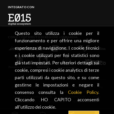
INTEGRATO CON
Questo sito utilizza i cookie per il
CON IL CONTRIBUTO DI REGIONE LOMBARDIA
funzionamento e per offrire una migliore
esperienza di navigazione. I cookie tecnici
e i cookie utilizzati per fini statistici sono
già stati impostati. Per ulteriori dettagli sui
cookie, compresi i cookie analytics di terze
parti utilizzati da questo sito, e su come
gestirne le impostazioni e negare il
CONSORZIO TURISTICO DEL MANDAMENTO DI SONDRIO • Via
consenso consulta la
Cookie Policy
.
Tonale, 13 • 23100 Sondrio • tel. +39 0342 219246 •
info@sondrioevalmalenco.it • C.F.: 93014950146 • P.IVA:
Cliccando HO CAPITO acconsenti
00834020141 • Copyright 2026 • All rights reserved
all’utilizzo dei cookie.